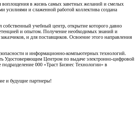
 для воплощения в жизнь самых заветных желаний и смелых
ыми усилиями и слаженной ра­ботой коллектива создана
 собственный учебный центр, открытие которого давно
­тенцией и опытом. Получение необхо­димых знаний и
заказчиков, и для поставщиков. Освоение этого на­правления
езопасности и ин­формационно-компьютерных техно­логий.
ать Удостоверяющим Центром по выдаче электронно-циф­ровой
 подразделе­ние 000 «Траст Бизнес Технологии» в
ие и будущие партнеры!