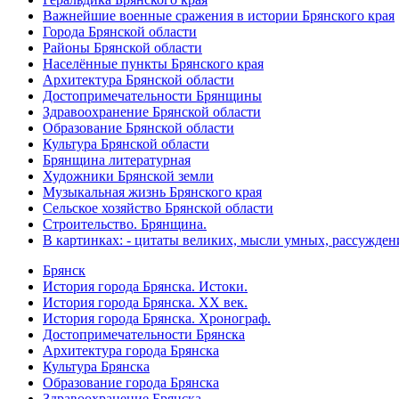
Важнейшие военные сражения в истории Брянского края
Города Брянской области
Районы Брянской области
Населённые пункты Брянского края
Архитектура Брянской области
Достопримечательности Брянщины
Здравоохранение Брянской области
Образование Брянской области
Культура Брянской области
Брянщина литературная
Художники Брянской земли
Музыкальная жизнь Брянского края
Сельское хозяйство Брянской области
Строительство. Брянщина.
В картинках: - цитаты великих, мысли умных, рассужден
Брянск
История города Брянска. Истоки.
История города Брянска. XX век.
История города Брянска. Хронограф.
Достопримечательности Брянска
Архитектура города Брянска
Культура Брянска
Образование города Брянска
Здравоохранение Брянска