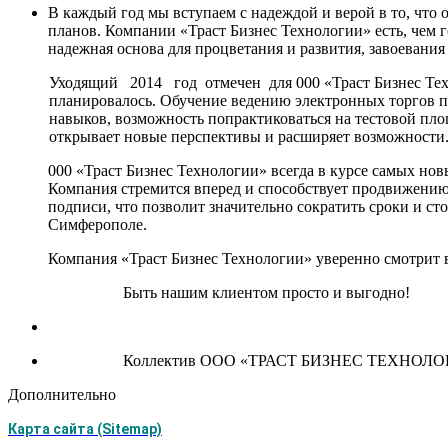
В каждый год мы вступаем с надеж­дой и верой в то, что
планов. Компании «Траст Бизнес Тех­нологии» есть, чем 
надежная основа для процветания и развития, завоевания
Уходящий 2014 год отмечен для 000 «Траст Бизнес Тех
планирова­лось. Обучение ведению электронных торгов 
навыков, возможность попрактиковаться на тестовой пло­
открывает новые перспекти­вы и расширяет возможности
000 «Траст Бизнес Технологии» всегда в курсе самых но
Компания стремится вперед и способствует продвижению
подписи, что позволит значи­тельно сократить сроки и с
Симферополе.
Компания «Траст Бизнес Технологии» уверенно смотрит 
Быть нашим клиентом просто и выгодно!
Коллектив ООО «ТРАСТ БИЗНЕС ТЕХНОЛ
Дополнительно
Карта сайта (Sitemap)