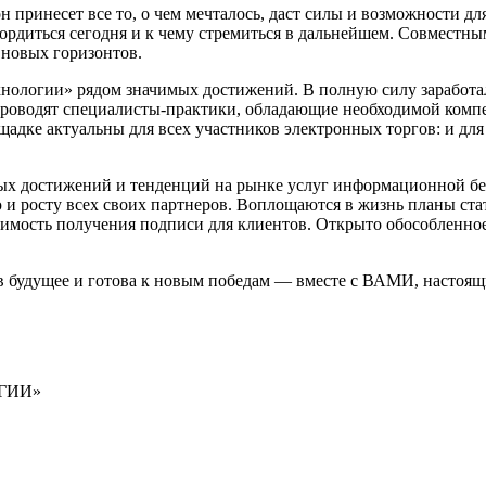
 он принесет все то, о чем мечталось, даст силы и возможности
гордиться сегодня и к чему стремиться в дальнейшем. Со­вместн
 новых горизонтов.
нологии» рядом значимых достижений. В полную силу заработал
проводят специалисты-практи­ки, обладающие необходимой компе
щадке актуальны для всех участников электронных торгов: и для 
.
вых дости­жений и тенденций на рынке услуг информационной б
 и росту всех своих партнеров. Воплощаются в жизнь планы ст
тоимость получения подписи для клиентов. Открыто обособленное
в будущее и готова к новым победам — вместе с ВАМИ, на­стоящ
ОГИИ»