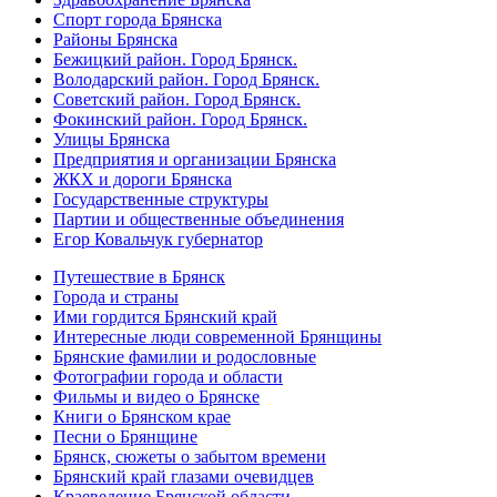
Спорт города Брянска
Районы Брянска
Бежицкий район. Город Брянск.
Володарский район. Город Брянск.
Советский район. Город Брянск.
Фокинский район. Город Брянск.
Улицы Брянска
Предприятия и организации Брянска
ЖКХ и дороги Брянска
Государственные структуры
Партии и общественные объединения
Егор Ковальчук губернатор
Путешествие в Брянск
Города и страны
Ими гордится Брянский край
Интересные люди современной Брянщины
Брянские фамилии и родословные
Фотографии города и области
Фильмы и видео о Брянске
Книги о Брянском крае
Песни о Брянщине
Брянск, сюжеты о забытом времени
Брянский край глазами очевидцев
Краеведение Брянской области