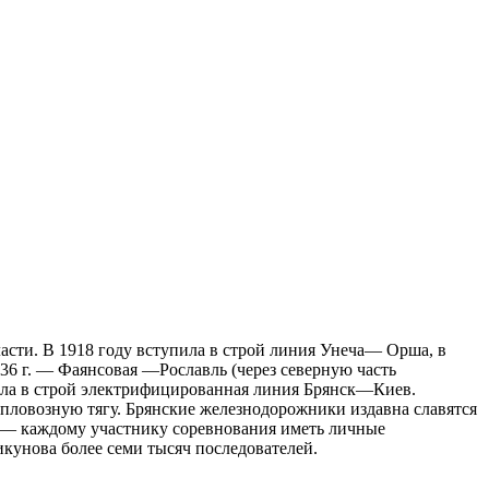
асти. В 1918 году вступила в строй линия Унеча— Орша, в
6 г. — Фаянсовая —Рославль (через северную часть
пила в строй электрифицированная линия Брянск—Киев.
епловозную тягу. Брянские железнодорожники издавна славятся
 — каждому участнику соревнования иметь личные
кунова более семи тысяч последователей.