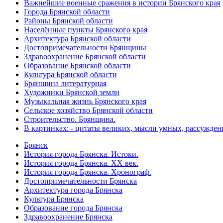
Важнейшие военные сражения в истории Брянского края
Города Брянской области
Районы Брянской области
Населённые пункты Брянского края
Архитектура Брянской области
Достопримечательности Брянщины
Здравоохранение Брянской области
Образование Брянской области
Культура Брянской области
Брянщина литературная
Художники Брянской земли
Музыкальная жизнь Брянского края
Сельское хозяйство Брянской области
Строительство. Брянщина.
В картинках: - цитаты великих, мысли умных, рассужден
Брянск
История города Брянска. Истоки.
История города Брянска. XX век.
История города Брянска. Хронограф.
Достопримечательности Брянска
Архитектура города Брянска
Культура Брянска
Образование города Брянска
Здравоохранение Брянска