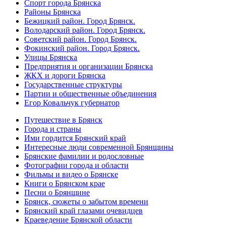
Спорт города Брянска
Районы Брянска
Бежицкий район. Город Брянск.
Володарский район. Город Брянск.
Советский район. Город Брянск.
Фокинский район. Город Брянск.
Улицы Брянска
Предприятия и организации Брянска
ЖКХ и дороги Брянска
Государственные структуры
Партии и общественные объединения
Егор Ковальчук губернатор
Путешествие в Брянск
Города и страны
Ими гордится Брянский край
Интересные люди современной Брянщины
Брянские фамилии и родословные
Фотографии города и области
Фильмы и видео о Брянске
Книги о Брянском крае
Песни о Брянщине
Брянск, сюжеты о забытом времени
Брянский край глазами очевидцев
Краеведение Брянской области