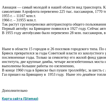
Авиация — самый молодой в нашей области вид транспорта. Каж
самолетами Аэрофлота перевезено 225 тыс. пассажиров, 1770 т
1955 г. – 11167 млн.т.
1966 г. – 31955 млн.т.
Так растут грузоперевозки автотранспорта общего пользования
Первый автобус на Брянщине появился в 1927 году. Сейчас ав
В 1955 году автобусами было перевезено 28 млн. пассажиров, в
Ныне в области 15 городов и 26 поселков городского типа. По 
Брянск превратился за годы Советской власти из захолустног
послевоенные годы. Только за семилетку его жилой фонд удво
института, две крупные дамбы, четыре железобетонных моста и
выполнены большие работы по озеленению,
В конце 1960 года в Брянске был пушен троллейбус, за шесть с
Газ пришел на Брянщину в 1953 году. Ныне это дешёвое топли
Дополнительно
Карта сайта (Sitemap)