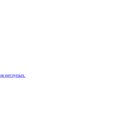
ия неглупых.