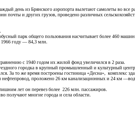
дый день из Брянского аэропорта вылетают самолеты во все райо
онн почты и других грузов, проведено различных сельскохозяйст
.
тобусный парк общего пользования насчитывает более 460 машин
 1966 году — 84,3 млн.
сравнению с 1940 годом их жилой фонд увеличился в 2 раза.
о уездного городка в крупный промышленный и культурный цент
ился. За то же время построены гостиница «Десна», комплекс з
 нефтепровод, проложено 26 км канализационных и 24 км —водоп
 лишним лет он перевез более 226 млн. пассажиров.
во получают многие города и села области.