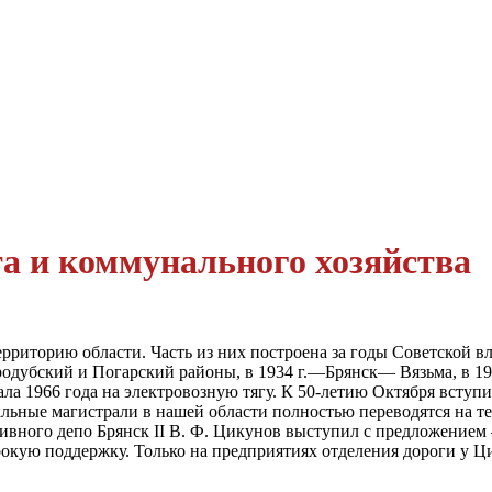
а и коммунального хозяйства
риторию области. Часть из них построена за годы Советской вл
дубский и Погарский районы, в 1934 г.—Брянск— Вязьма, в 193
ла 1966 года на электровозную тягу. К 50-летию Октября всту
альные магистрали в нашей области полностью переводятся на т
вного депо Брянск II В. Ф. Цикунов выступил с предложением
рокую поддержку. Только на предприятиях отделения дороги у Ци