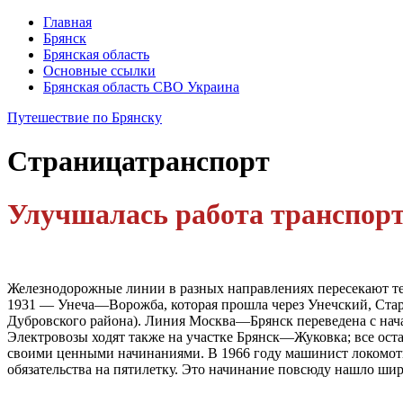
Главная
Брянск
Брянская область
Основные ссылки
Брянская область СВО Украина
Путешествие по Брянску
Страница
транспорт
Улучшалась работа транспорт
Железнодорожные линии в разных направлениях пересекают тер
1931 — Унеча—Ворожба, которая прошла через Унечский, Старо
Дубровского района). Линия Москва—Брянск переведена с нача
Электровозы ходят также на участке Брянск—Жуковка; все ост
своими ценными начинаниями. В 1966 году машинист локомоти
обязательства на пятилетку. Это начинание повсюду нашло ши