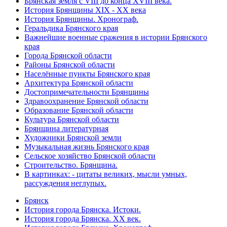
Брянская земля с VIII до конца XVIII века.
История Брянщины XIX - XX века
История Брянщины. Хронограф.
Геральдика Брянского края
Важнейшие военные сражения в истории Брянского
края
Города Брянской области
Районы Брянской области
Населённые пункты Брянского края
Архитектура Брянской области
Достопримечательности Брянщины
Здравоохранение Брянской области
Образование Брянской области
Культура Брянской области
Брянщина литературная
Художники Брянской земли
Музыкальная жизнь Брянского края
Сельское хозяйство Брянской области
Строительство. Брянщина.
В картинках: - цитаты великих, мысли умных,
рассуждения неглупых.
Брянск
История города Брянска. Истоки.
История города Брянска. XX век.