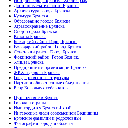
История города Брянска. Хронограф.
Достопримечательности Брянска
Архитектура города Брянска
Культура Брянска
Образование города Брянска
Здравоохранение Брянска
Спорт города Брянска
Районы Брянска
Бежицкий район. Город Брянск.
Володарский район. Город Брянск.
Советский район. Город Брянск.
Фокинский район. Город Брянск.
Улицы Брянска
Предприятия и организации Брянска
ЖКХ и дороги Брянска
Государственные структуры
Партии и общественные объединения
Егор Ковальчук губернатор
Путешествие в Брянск
Города и страны
Ими гордится Брянский край
Интересные люди современной Брянщины
Брянские фамилии и родословные
Фотографии города и области