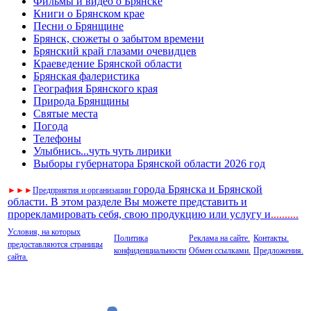
Фильмы и видео о Брянске
Книги о Брянском крае
Песни о Брянщине
Брянск, сюжеты о забытом времени
Брянский край глазами очевидцев
Краеведение Брянской области
Брянская фалеристика
География Брянского края
Природа Брянщины
Святые места
Погода
Телефоны
Улыбнись...чуть чуть лирики
Выборы губернатора Брянской области 2026 год
города Брянска и Брянской
►
►
►
Предприятия и организации
области. В этом разделе Вы можете представить и
прорекламировать себя, свою продукцию или услугу и
..
........
Условия, на которых
Политика
Реклама на сайте.
Контакты.
предоставляются страницы
конфиденциальности
Обмен ссылками.
Предложения.
сайта.