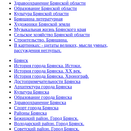
Здравоохранение Брянской области
Образование Брянской области
Культура Брянской области
Брянщина литературная
Художники Брянской земли
Музыкальная жизнь Брянского края
Сельское хозяйство Брянской области
Строительство. Брянщина.
В картинках: - цитаты великих, мысли умных,
рассуждения неглупых.
Брянск
История города Брянска. Истоки.
История города Брянска. XX век.
История города Брянска. Хронограф.
Достопримечательности Брянска
Архитектура города Брянска
Культура Брянска
Образование города Брянска
Здравоохранение Брянска
Спорт города Брянска
Районы Брянска
Бежицкий район. Город Брянск.
Володарский район. Город Брянск.
Советский район. Город Брянск.