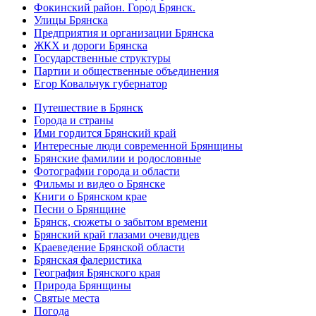
Фокинский район. Город Брянск.
Улицы Брянска
Предприятия и организации Брянска
ЖКХ и дороги Брянска
Государственные структуры
Партии и общественные объединения
Егор Ковальчук губернатор
Путешествие в Брянск
Города и страны
Ими гордится Брянский край
Интересные люди современной Брянщины
Брянские фамилии и родословные
Фотографии города и области
Фильмы и видео о Брянске
Книги о Брянском крае
Песни о Брянщине
Брянск, сюжеты о забытом времени
Брянский край глазами очевидцев
Краеведение Брянской области
Брянская фалеристика
География Брянского края
Природа Брянщины
Святые места
Погода