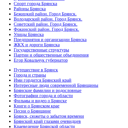
Спорт города Брянска
Районы Брянска
Бежицкий район. Город Брянск.
Володарский район. Город Брянск.
Советский район. Город Брянск.
Фокинский район. Город Брянск.
Улицы Брянска
Предприятия и организации Брянска
ЖКХ и дороги Брянска
Государственные структуры
Партии и общественные объединения
Егор Ковальчук губернатор
Путешествие в Брянск
Города и страны
Ими гордится Брянский край
Интересные люди современной Брянщины
Брянские фамилии и родословные
Фотографии города и области
Фильмы и видео о Брянске
Книги о Брянском крае
Песни о Брянщине
Брянск, сюжеты о забытом времени
Брянский край глазами очевидцев
Краеведение Брянской области