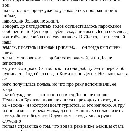
вой-
ны ездила в «город» уже по узкоколейке, проложенной в
пойме,
пароходик больше не ходил.
Говорят, до пятидесятых годов осуществлялось пароходное
сообщение по Десне до Трубчевска, а потом и Десна обмелела,
и автобусное сообщение улучшилось. В 70-е годы известный
наш
земляк, писатель Николай Грибачев, — он тогда был очень
влия-
тельным человеком, — добился от властей, и на Десне
запретили
езду на моторках. Считалось, что она рыб пугает и берега об-
рушивает. Тогда был создан Комитет по Десне. Не знаю, какая
от
него получилась польза, но что про реку вспоминали, ее
здоро-
вье обсуждали — это точно во вред Десне не пошло.
Недавно в Брянске вновь появился пароходик-плоскодон-
ка «Тосна», на котором возят туристов. И это неплохо. А гру-
зы не возят, — и река мелка, да и на машинах сейчас возить
все удобнее и быстрее. В девяностые годы мне в руки
случайно
попала справочка о том, что вода в реке ниже Бежицы стала