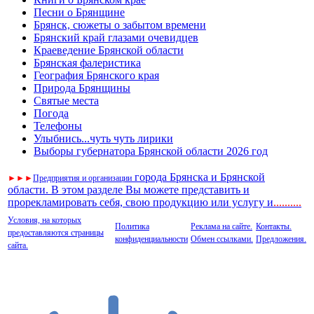
Песни о Брянщине
Брянск, сюжеты о забытом времени
Брянский край глазами очевидцев
Краеведение Брянской области
Брянская фалеристика
География Брянского края
Природа Брянщины
Святые места
Погода
Телефоны
Улыбнись...чуть чуть лирики
Выборы губернатора Брянской области 2026 год
города Брянска и Брянской
►
►
►
Предприятия и организации
области. В этом разделе Вы можете представить и
прорекламировать себя, свою продукцию или услугу и
..
........
Условия, на которых
Политика
Реклама на сайте.
Контакты.
предоставляются страницы
конфиденциальности
Обмен ссылками.
Предложения.
сайта.