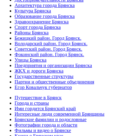
Архитектура города Брянска
Культура Брянска
Образование города Брянска
Здравоохранение Брянска
Спорт города Брянска
Районы Брянска
Бежицкий район. Город Брянск.
Володарский район. Город Брянск.
Советский район. Город Брянск.
Фокинский район. Город Брянск.
Улицы Брянска
Предприятия и организации Брянска
ЖКХ и дороги Брянска
Государственные структуры
Партии и общественные объединения
Егор Ковальчук губернатор
Путешествие в Брянск
Города и страны
Ими гордится Брянский край
Интересные люди современной Брянщины
Брянские фамилии и родословные
Фотографии города и области
Фильмы и видео о Брянске
Книги о Брянском крае