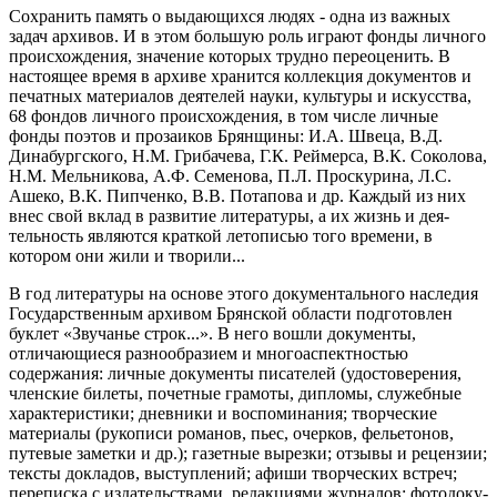
Сохранить память о выдающихся людях - одна из важных
задач архивов. И в этом большую роль играют фонды личного
происхождения, значение которых трудно переоценить. В
настоящее время в архиве хранится коллекция документов и
печатных материалов деятелей науки, культуры и искусства,
68 фондов личного происхождения, в том числе личные
фонды поэтов и прозаиков Брянщины: И.А. Швеца, В.Д.
Динабургского, Н.М. Грибачева, Г.К. Реймерса, В.К. Соколова,
Н.М. Мельникова, А.Ф. Семенова, П.Л. Проскурина, Л.С.
Ашеко, В.К. Пипченко, В.В. Потапова и др. Каждый из них
внес свой вклад в развитие литературы, а их жизнь и дея­
тельность являются краткой летописью того времени, в
котором они жили и творили...
В год литературы на основе этого документального наследия
Государственным архивом Брянской обла­сти подготовлен
буклет «Звучанье строк...». В него вошли документы,
отличающиеся разнообразием и многоаспектностью
содержания: личные документы писателей (удостоверения,
членские билеты, почетные грамо­ты, дипломы, служебные
характеристики; дневники и воспоминания; творческие
материалы (рукописи рома­нов, пьес, очерков, фельетонов,
путевые заметки и др.); газетные вырезки; отзывы и рецензии;
тексты докла­дов, выступлений; афиши творческих встреч;
переписка с издательствами, редакциями журналов; фотодоку­