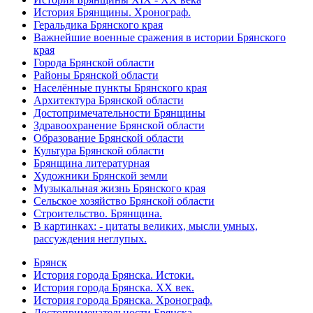
История Брянщины. Хронограф.
Геральдика Брянского края
Важнейшие военные сражения в истории Брянского
края
Города Брянской области
Районы Брянской области
Населённые пункты Брянского края
Архитектура Брянской области
Достопримечательности Брянщины
Здравоохранение Брянской области
Образование Брянской области
Культура Брянской области
Брянщина литературная
Художники Брянской земли
Музыкальная жизнь Брянского края
Сельское хозяйство Брянской области
Строительство. Брянщина.
В картинках: - цитаты великих, мысли умных,
рассуждения неглупых.
Брянск
История города Брянска. Истоки.
История города Брянска. XX век.
История города Брянска. Хронограф.
Достопримечательности Брянска