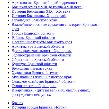
Археология. Брянский край в древности.
Брянская земля с VIII до конца XVIII века.
История Брянщины XIX - XX века
История Брянщины. Хронограф.
Геральдика Брянского края
Важнейшие военные сражения в истории Брянского
края
Города Брянской области
Районы Брянской области
Населённые пункты Брянского края
Архитектура Брянской области
Достопримечательности Брянщины
Здравоохранение Брянской области
Образование Брянской области
Культура Брянской области
Брянщина литературная
Художники Брянской земли
Музыкальная жизнь Брянского края
Сельское хозяйство Брянской области
Строительство. Брянщина.
В картинках: - цитаты великих, мысли умных,
рассуждения неглупых.
Брянск
История города Брянска. Истоки.