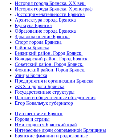
История города Брянска. XX век.
История города Брянска. Хронограф.
Достопримечательности Брянска
Архитектура города Брянска
Культура Брянска
Образование города Брянска
Здравоохранение Брянска
Спорт города Брянска
Районы Брянска
Бежицкий район. Город Брянск.
Володарский район. Город Брянск.
Советский район. Город Брянск.
Фокинский район. Город Брянск.
Улицы Брянска
Предприятия и организации Брянска
ЖКХ и дороги Брянска
Государственные структуры
Партии и общественные объединения
Егор Ковальчук губернатор
Путешествие в Брянск
Города и страны
Ими гордится Брянский край
Интересные люди современной Брянщины
Брянские фамилии и родословные