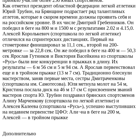
приняло участие более 250 юных спортсменов.
Как отметил президент областной федерации легкой атлетики
Юрий Трубин, на Брянщине подрастает ряд талантливых
атлетов, которые в скором времени должны проявить себя и
на российском уровне. В их числе Дмитрий Гребенников. Он
победил в беге на 800 м и 1500 м с результатами 2.02 и 4.15,0.
Алексей Королькевич (спортшкола по легкой атлетике)
отличился на спринтерских дистанциях. Первый на
стометровке финишировал за 11,1 сек., второй на 200-
метровке — за 22,8 сек. Он же победил в беге на 400 м — 50,3
сек Ярослав Гутников и Виктория Васейкина из спортшколы
«Русь» были вне конкуренции в прыжках в длину. Их
результаты — 6 м 56 см и 5 м 94 см. А Ярослав первенствовал
еще и в тройном прыжке (13 м 7 см). Традиционно блеснули
мастерством, заняв первые места, сестры Дмитраченковы
(спортшкола им. Самотесова). Юля метнула молот на 54 м,
Кристина послала диск на 46 м 17 см С присвоением званий
мастеров спорта Ю. Трубин поздравил брянских спортсменов
Алину Марченкову (спортшкола по легкой атлетике) и
Алексея Калеева (спортшкола «Русь»), успешно выступивших
на недавнем первенстве ЦФО: Али¬на в беге на 200 м,
Алексей — в тройном прыжке
Дополнительно