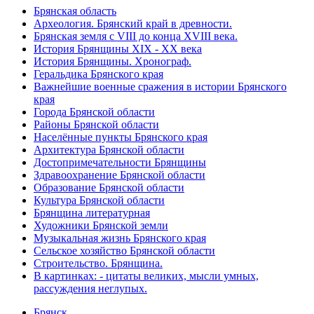
Брянская область
Археология. Брянский край в древности.
Брянская земля с VIII до конца XVIII века.
История Брянщины XIX - XX века
История Брянщины. Хронограф.
Геральдика Брянского края
Важнейшие военные сражения в истории Брянского
края
Города Брянской области
Районы Брянской области
Населённые пункты Брянского края
Архитектура Брянской области
Достопримечательности Брянщины
Здравоохранение Брянской области
Образование Брянской области
Культура Брянской области
Брянщина литературная
Художники Брянской земли
Музыкальная жизнь Брянского края
Сельское хозяйство Брянской области
Строительство. Брянщина.
В картинках: - цитаты великих, мысли умных,
рассуждения неглупых.
Брянск