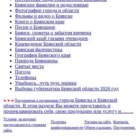
Брянские фамилии и родословные
Фотографии города и области
Фильмы и видео о Брянске
Книги о Брянском крае
Песни о Брянщине
Брянск, сюжеты о забытом времени
Брянский край глазами очевидцев
Краеведение Брянской области
Брянская фалеристика
География Брянского края
Природа Брянщины
Святые места
Погода
Телефоны
Улыбнись...чуть чуть лирики
Выборы губернатора Брянской области 2026 год
города Брянска и Брянской
►
►
►
Предприятия и организации
области. В этом разделе Вы можете представить и
прорекламировать себя, свою продукцию или услугу и
..
........
Условия, на которых
Политика
Реклама на сайте.
Контакты.
предоставляются страницы
конфиденциальности
Обмен ссылками.
Предложения.
сайта.