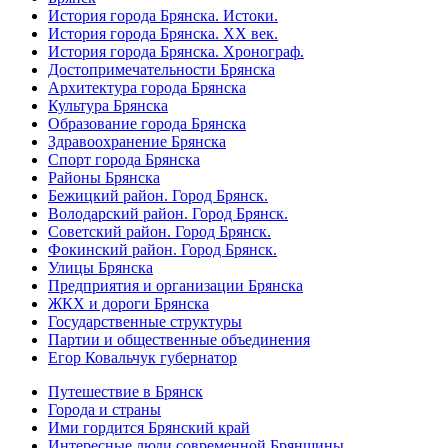
История города Брянска. Истоки.
История города Брянска. XX век.
История города Брянска. Хронограф.
Достопримечательности Брянска
Архитектура города Брянска
Культура Брянска
Образование города Брянска
Здравоохранение Брянска
Спорт города Брянска
Районы Брянска
Бежицкий район. Город Брянск.
Володарский район. Город Брянск.
Советский район. Город Брянск.
Фокинский район. Город Брянск.
Улицы Брянска
Предприятия и организации Брянска
ЖКХ и дороги Брянска
Государственные структуры
Партии и общественные объединения
Егор Ковальчук губернатор
Путешествие в Брянск
Города и страны
Ими гордится Брянский край
Интересные люди современной Брянщины