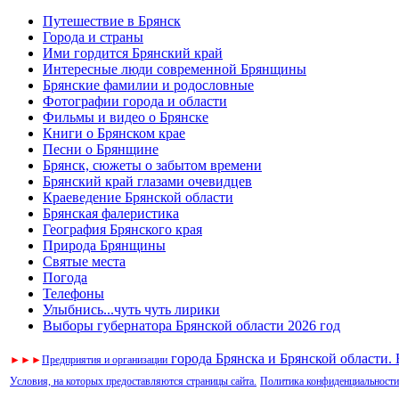
Путешествие в Брянск
Города и страны
Ими гордится Брянский край
Интересные люди современной Брянщины
Брянские фамилии и родословные
Фотографии города и области
Фильмы и видео о Брянске
Книги о Брянском крае
Песни о Брянщине
Брянск, сюжеты о забытом времени
Брянский край глазами очевидцев
Краеведение Брянской области
Брянская фалеристика
География Брянского края
Природа Брянщины
Святые места
Погода
Телефоны
Улыбнись...чуть чуть лирики
Выборы губернатора Брянской области 2026 год
города Брянска и Брянской области.
►
►
►
Предприятия и организации
Условия, на которых предоставляются страницы сайта.
Политика конфиденциальности