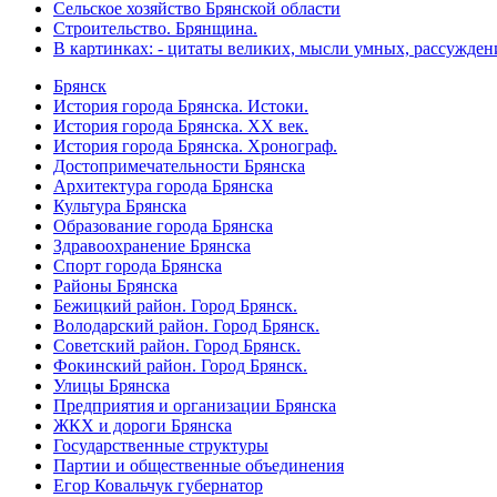
Сельское хозяйство Брянской области
Строительство. Брянщина.
В картинках: - цитаты великих, мысли умных, рассужден
Брянск
История города Брянска. Истоки.
История города Брянска. XX век.
История города Брянска. Хронограф.
Достопримечательности Брянска
Архитектура города Брянска
Культура Брянска
Образование города Брянска
Здравоохранение Брянска
Спорт города Брянска
Районы Брянска
Бежицкий район. Город Брянск.
Володарский район. Город Брянск.
Советский район. Город Брянск.
Фокинский район. Город Брянск.
Улицы Брянска
Предприятия и организации Брянска
ЖКХ и дороги Брянска
Государственные структуры
Партии и общественные объединения
Егор Ковальчук губернатор