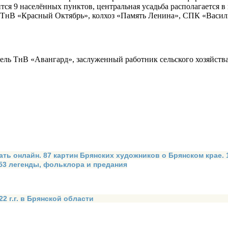
ся 9 населённых пунктов, центральная усадьба располагается в 
 ТнВ «Красный Октябрь», колхоз «Память Ленина», СПК «Василь
тель ТнВ «Авангард», заслуженный работник сельского хозяйст
ать онлайн. 87 картин Брянских художников о Брянском крае.
 53 легенды, фольклора и предания
2 г.г. в Брянской области