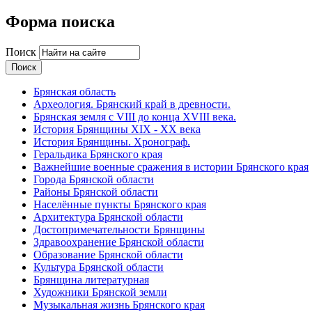
Форма поиска
Поиск
Брянская область
Археология. Брянский край в древности.
Брянская земля с VIII до конца XVIII века.
История Брянщины XIX - XX века
История Брянщины. Хронограф.
Геральдика Брянского края
Важнейшие военные сражения в истории Брянского края
Города Брянской области
Районы Брянской области
Населённые пункты Брянского края
Архитектура Брянской области
Достопримечательности Брянщины
Здравоохранение Брянской области
Образование Брянской области
Культура Брянской области
Брянщина литературная
Художники Брянской земли
Музыкальная жизнь Брянского края