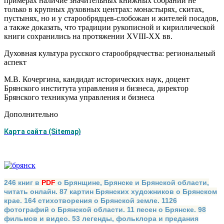
примерах наличие значительных книжных собраний не
только в крупных духовных центрах: монастырях, скитах,
пустынях, но и у старообрядцев-слобожан и жителей посадов,
а также доказать, что традиции рукописной и кириллической
книги сохранились на протяжении XVIII-XX вв.
Духовная культура русского старообрядчества: региональный
аспект
М.В. Кочергина, кандидат исторических наук, доцент
Брянского института управления и бизнеса, директор
Брянского техникума управления и бизнеса
Дополнительно
Карта сайта (Sitemap)
246 книг в
PDF
о Брянщине, Брянске и Брянской области,
читать онлайн. 87 картин Брянских художников о Брянском
крае. 164 стихотворения о Брянской земле. 1126
фотографий о Брянской области. 11 песен о Брянске. 98
фильмов и видео. 53 легенды, фольклора и предания