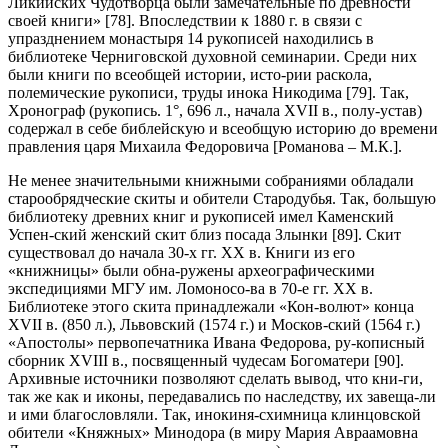
Ликийских Чудотворца были замечательные по древности
своей книги» [78]. Впоследствии к 1880 г. в связи с
упразднением монастыря 14 рукописей находились в
библиотеке Черниговской духовной семинарии. Среди них
были книги по всеобщей истории, исто-рии раскола,
полемические рукописи, труды инока Никодима [79]. Так,
Хронограф (рукопись. 1°, 696 л., начала XVII в., полу-устав)
содержал в себе библейскую и всеобщую историю до времени
правления царя Михаила Федоровича [Романова – М.К.].
Не менее значительными книжными собраниями обладали
старообрядческие скиты и обители Стародубья. Так, большую
библиотеку древних книг и рукописей имел Каменский
Успен-ский женский скит близ посада Злынки [89]. Скит
существовал до начала 30-х гг. XX в. Книги из его
«книжницы» были обна-ружены археографическими
экспедициями МГУ им. Ломоносо-ва в 70-е гг. XX в.
Библиотеке этого скита принадлежали «Кон-волют» конца
XVII в. (850 л.), Львовский (1574 г.) и Москов-ский (1564 г.)
«Апостолы» первопечатника Ивана Федорова, ру-кописный
сборник XVIII в., посвященный чудесам Богоматери [90].
Архивные источники позволяют сделать вывод, что кни-ги,
так же как и иконы, передавались по наследству, их завеща-ли
и ими благословляли. Так, инокиня-схимница клинцовской
обители «Княжных» Минодора (в миру Мария Авраамовна