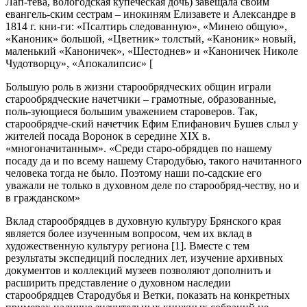
Лап-тева, вологодская купеческая дочь) завещала своим
евангель-ским сестрам – инокиням Елизавете и Александре в
1814 г. кни-ги: «Псалтирь следованную», «Минею общую»,
«Каноник» большой, «Цветник» толстый, «Каноник» новый,
маленький «Каноничек», «Шестоднев» и «Каноничек Николе
Чудотворцу», «Апокалипсис» [
Большую роль в жизни старообрядческих общин играли
старообрядческие начетчики – грамотные, образованные,
поль-зующиеся большим уважением староверов. Так,
старообрядче-ский начетчик Ефим Епифанович Бушев слыл у
жителей посада Воронок в середине XIX в.
«многоначитанным». «Среди старо-обрядцев по нашему
посаду да и по всему нашему Стародубью, такого начитанного
человека тогда не было. Поэтому наши по-садские его
уважали не только в духовном деле по старообряд-честву, но и
в гражданском»
Вклад старообрядцев в духовную культуру Брянского края
является более изученным вопросом, чем их вклад в
художественную культуру региона [1]. Вместе с тем
результаты экспедиций последних лет, изучение архивных
документов и коллекций музеев позволяют дополнить и
расширить представление о духовном наследии
старообрядцев Стародубья и Ветки, показать на конкретных