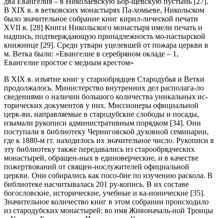
два Евангелия – в Николаевскую Бор-щевскую пустынь [27].
В XIX в. в ветковских монастырях Па-хомьеве, Никольском
было значительное собрание книг кирил-лической печати
XVII в. [28] Книги Никольского монастыря имели печать и
надпись, подтверждающую принадлежность мо-настырской
книжнице [29]. Среди утвари уцелевшей от пожара церкви в
м. Ветка были: «Евангелие в серебряном окладе – 1,
Евангелие простое с медным крестом»
В XIX в. изъятие книг у старообрядцев Стародубья и Ветки
продолжалось. Министерство внутренних дел располага-ло
сведениями о наличии большого количества уникальных ис-
торических документов у них. Миссионеры официальной
церк-ви, направляемые в стародубские слободы и посады,
изымали рукописи административным порядком [34]. Они
поступали в библиотеку Черниговской духовной семинарии,
где к 1880-м гг. находилось их значительное число. Рукописи в
эту библиотеку также передавались из старообрядческих
монастырей, обращен-ных в единоверческие, и в качестве
пожертвований от священ-нослужителей официальной
церкви. Они собирались как посо-бие по изучению раскола. В
библиотеке насчитывалась 201 ру-копись. В их составе
богословские, исторические, учебные и ка-нонические [35].
Значительное количество книг в этом собрании происходило
из стародубских монастырей: во имя Живоначаль-ной Троицы