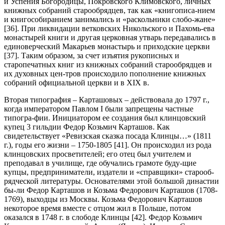
и Успения Богородицы, Покровского Климовского, личных
книжных собраний старообрядцев, так как «книгописа-нием
и книгособиранием занимались и «раскольники слобо-жане»
[36]. При ликвидации ветковских Никольского и Пахомь-ева
монастырей книги и другая церковная утварь передавались в
единоверческий Макарьев монастырь и приходские церкви
[37]. Таким образом, за счет изъятия рукописных и
старопечатных книг из книжных собраний старообрядцев и
их духовных цен-тров происходило пополнение книжных
собраний официальной церкви и в XIX в.
Вторая типография – Карташовых – действовала до 1797 г.,
когда императором Павлом I были запрещены частные
типогра-фии. Инициатором ее создания был клинцовский
купец 3 гильдии Федор Козьмич Карташов. Как
свидетельствует «Ревизская сказка посада Клинцы…» (1811
г.), годы его жизни – 1750-1805 [41]. Он происходил из рода
клинцовских просветителей; его отец был учителем и
преподавал в училище, где обучались грамоте буду-щие
купцы, предприниматели, издатели и «справщики» старооб-
рядческой литературы. Основателями этой большой династии
бы-ли Федор Карташов и Козьма Федорович Карташов (1708-
1769), выходцы из Москвы. Козьма Федорович Карташов
некоторое время вместе с отцом жил в Польше, потом
оказался в 1748 г. в слободе Клинцы [42]. Федор Козьмич