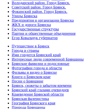
Володарский район. Город Брянск.
Советский район. Город Брянск.
Фокинский район. Город Брянск.
Улицы Брянска
Предприятия и организации Брянска
ЖКХ и дороги Брянска
Государственные структуры
Партии и общественные объединения
Егор Ковальчук губернатор
Путешествие в Брянск
Города и страны
Ими гордится Брянский край
Интересные люди современной Брянщины
Брянские фамилии и родословные
Фотографии города и области
Фильмы и видео о Брянске
Книги о Брянском крае
Песни о Брянщине
Брянск, сюжеты о забытом времени
Брянский край глазами очевидцев
Краеведение Брянской области
Брянская фалеристика
География Брянского края
Природа Брянщины