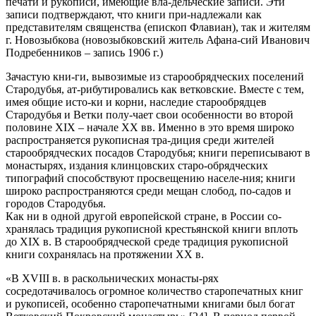
печати и рукописи, имеющие вла-дельческие записи. Эти
записи подтверждают, что книги при-надлежали как
представителям священства (епископ Флавиан), так и жителям
г. Новозыбкова (новозыбковский житель Афана-сий Иванович
Подребенников – запись 1906 г.)
Зачастую кни-ги, вывозимые из старообрядческих поселений
Стародубья, ат-рибутировались как ветковские. Вместе с тем,
имея общие исто-ки и корни, наследие старообрядцев
Стародубья и Ветки полу-чает свои особенности во второй
половине XIX – начале XX вв. Именно в это время широко
распространяется рукописная тра-диция среди жителей
старообрядческих посадов Стародубья; книги переписывают в
монастырях, издания клинцовских старо-обрядческих
типографий способствуют просвещению населе-ния; книги
широко распространяются среди мещан слобод, по-садов и
городов Стародубья.
Как ни в одной другой европейской стране, в России со-
хранялась традиция рукописной крестьянской книги вплоть
до XIX в. В старообрядческой среде традиция рукописной
книги сохранялась на протяжении XX в.
«В XVIII в. в раскольнических монасты-рях
сосредотачивалось огромное количество старопечатных книг
и рукописей, особенно старопечатными книгами был богат