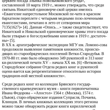
церквей посада Злынка Новозыбковского уезда»,
составленной 10 марта 1919 г., можно утверждать, что среди
святынь Никитской единоверче-ской церкви имелось
«Евангелие напрестольное Московской пе-чати в красном
бархатном переплете с четырьмя медными позо-лоченными
евангелистами, печатано в лето от сотворения мира
7135(1627)» [4]. Данная «Опись…» также свидетельствует, что
Никитский и Никольский единоверческие храмы этого посада
были утварью и богослужебными книгами в 1919 г. достаточ-
ны» [5].
В XX в. археографические экспедиции МГУ им. Ломоно-сова
продолжили выявление памятников книжности, происхо-
дящих из старообрядческих поселений Ветки-Стародубья. В
1970-80 гг. ими было обнаружено 349 рукописей и 313 книг
ки-риллической печати XV – начала XX вв. [6] «Ветковско-
Стародубское собрание Отдела редких книг и рукописей
оцени-вается как репрезентативное относительно истории
традицион-ной местной книжности».
Среди редких книг из коллекции Брянского государ-
ственного краеведческого музея – книги первопечатника
Ивана Федорова – «Апостол» 1564 г. (Москва), 1574 г.
(Львов), старо-обрядческие издания Супрасля, Почаева,
Клинцов. В личных книжных коллекциях этого региона
можно также обнаружить редкие книги кириллической