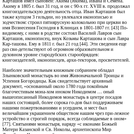
Карташов имел сыновей: Акима (Якима), Ивана и Семена.
Акиму в 1805 г. был 31 год, и он с 90-х гг. XVIII в. продолжал
книгоиздательскую деятельность отца. Иван Карташов был
также купцом 3 гильдии, но увлекался иконописью и
зодчеством: строил пятиярусную колокольню при церкви во
имя Вознесения Господня в Клинцах в 1801-1807 гг. [43] По-
видимому, с ними в родстве состоял Василий Лавров сын
Карташов, иконописец, внук Козьмы Карташова и сын Лавра
Кар-ташова. Ему в 1811 г. был 21 год [44]. Эти сведения еще
раз сви-детельствуют об огромном образовательном и
духовном уровне стародубских старообрядцев:
книгоиздателей, иконописцев, архи-текторов, просветителей.
Наиболее значительным книжным собранием обладал
Злынковский монастырь во имя Живоначальной Троицы и
Успения Богородицы. Как свидетельствует архивный
документ, «основанный около 1780 года покойным
благочестивым мона-хом иноком Никодимом … оный
вышеописанный Никодимов монастырь в центре посадов
наших состоящий, более сорока го-дов был поддерживаем
нашими пожертвованиями и усердием, и мест был
величайшим украшением обществом нашим чрез при-лежное
устройство и строгий порядок, всегда соблюдаемые в оном»
[77]. Святынями монастыря, наряду «с иконами Божьей
Матери Казанской и Св. Николы, архиепископа Мир