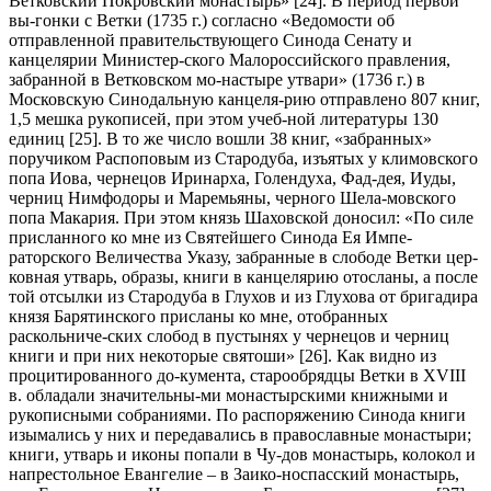
Ветковский Покровский монастырь» [24]. В период первой
вы-гонки с Ветки (1735 г.) согласно «Ведомости об
отправленной правительствующего Синода Сенату и
канцелярии Министер-ского Малороссийского правления,
забранной в Ветковском мо-настыре утвари» (1736 г.) в
Московскую Синодальную канцеля-рию отправлено 807 книг,
1,5 мешка рукописей, при этом учеб-ной литературы 130
единиц [25]. В то же число вошли 38 книг, «забранных»
поручиком Распоповым из Стародуба, изъятых у климовского
попа Иова, чернецов Иринарха, Голендуха, Фад-дея, Иуды,
черниц Нимфодоры и Маремьяны, черного Шела-мовского
попа Макария. При этом князь Шаховской доносил: «По силе
присланного ко мне из Святейшего Синода Ея Импе-
раторского Величества Указу, забранные в слободе Ветки цер-
ковная утварь, образы, книги в канцелярию отосланы, а после
той отсылки из Стародуба в Глухов и из Глухова от бригадира
князя Барятинского присланы ко мне, отобранных
раскольниче-ских слобод в пустынях у чернецов и черниц
книги и при них некоторые святоши» [26]. Как видно из
процитированного до-кумента, старообрядцы Ветки в XVIII
в. обладали значительны-ми монастырскими книжными и
рукописными собраниями. По распоряжению Синода книги
изымались у них и передавались в православные монастыри;
книги, утварь и иконы попали в Чу-дов монастырь, колокол и
напрестольное Евангелие – в Заико-носпасский монастырь,