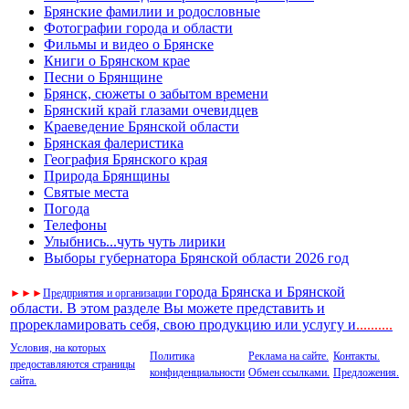
Брянские фамилии и родословные
Фотографии города и области
Фильмы и видео о Брянске
Книги о Брянском крае
Песни о Брянщине
Брянск, сюжеты о забытом времени
Брянский край глазами очевидцев
Краеведение Брянской области
Брянская фалеристика
География Брянского края
Природа Брянщины
Святые места
Погода
Телефоны
Улыбнись...чуть чуть лирики
Выборы губернатора Брянской области 2026 год
города Брянска и Брянской
►
►
►
Предприятия и организации
области. В этом разделе Вы можете представить и
прорекламировать себя, свою продукцию или услугу и
..
........
Условия, на которых
Политика
Реклама на сайте.
Контакты.
предоставляются страницы
конфиденциальности
Обмен ссылками.
Предложения.
сайта.