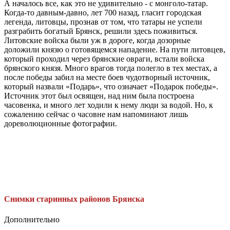
А началось все, как это не удивительно - с монголо-татар.
Когда-то давным-давно, лет 700 назад, гласит городская
легенда, литовцы, прознав от том, что татары не успели
разграбить богатый Брянск, решили здесь поживиться.
Литовские войска были уж в дороге, когда дозорные
доложили князю о готовящемся нападение. На пути литовцев,
который проходил через брянские овраги, встали войска
брянского князя. Много врагов тогда полегло в тех местах, а
после победы забил на месте боев чудотворный источник,
который назвали «Подарь», что означает «Подарок победы».
Источник этот был освящен, над ним была построена
часовенка, и много лет ходили к нему люди за водой. Но, к
сожалению сейчас о часовне нам напоминают лишь
дореволюционные фотографии.
Снимки старинных районов Брянска
Дополнительно