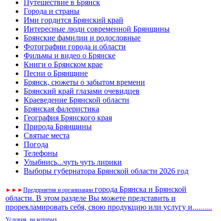
Путешествие в Брянск
Города и страны
Ими гордится Брянский край
Интересные люди современной Брянщины
Брянские фамилии и родословные
Фотографии города и области
Фильмы и видео о Брянске
Книги о Брянском крае
Песни о Брянщине
Брянск, сюжеты о забытом времени
Брянский край глазами очевидцев
Краеведение Брянской области
Брянская фалеристика
География Брянского края
Природа Брянщины
Святые места
Погода
Телефоны
Улыбнись...чуть чуть лирики
Выборы губернатора Брянской области 2026 год
города Брянска и Брянской
►
►
►
Предприятия и организации
области. В этом разделе Вы можете представить и
прорекламировать себя, свою продукцию или услугу и
..
........
Условия, на которых