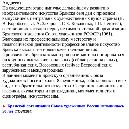
Андреев).
На следующем этапе импульс дальнейшему развитию
изобразительного искусства Брянска был дан с приездом
выпускников центральных художественных вузов страны (В.
В. Воробьева, Л. А. Захарова, Г. Е. Коваленко, Г.П. Пензева),
составивших костяк теперь уже самостоятельной организации
Брянского отделения Союза художников РСФСР (1961).
Благодаря их профессиональному мастерству и
педагогической деятельности профессиональное искусство
Брянска выходит на новый качественный виток.
Произведения брянских мастеров начинают экспонироваться
на крупных выставках: зональных (сейчас региональных),
республиканских, Всесоюзных (сейчас Всероссийских),
зарубежных и международных.
В данный момент в Брянскую организацию Союза
художников России входит 82 художника, работающих во всех
видах изобразительного искусства. Среди них живописцы и
графики, скульпторы и прикладники, монументалисты и
сценографы, искусствоведы.
►
Брянской организации Союза художников России исполнилось
(
)
50 лет
ТКАЧЁВЫ