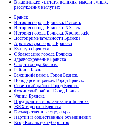
В картинках: - цитаты великих, мысли умных,
рассуждения неглупых.
Брянск
История города Брянска. Истоки.
История города Брянска. XX век.
История города Брянска. Хронограф.
Достопримечательности Брянска
Архитектура города Брянска
Культура Брянска
Образование города Брянска
Здравоохранение Брянска
Спорт города Брянска
Районы Брянска
Бежицкий район. Город Брянск.
Володарский район. Город Брянск.
Советский район. Город Брянск.
Фокинский район. Город Брянск.
Улицы Брянска
Предприятия и организации Брянска
ЖКХ и дороги Брянска
Государственные структуры
Партии и общественные объединения
Егор Ковальчук губернатор