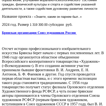
образа жизни, улучшения морально-психологического состояния
граждан, физической культуры и спорта и содействие указанной
деятельности, а также содействие духовному развитию личности
Название проекта -
«Знаете, каким он парнем был..»
2024 год. Размер
субсидии руб.
1 319 300.00
Брянская организация Союз художников России
Отсчет истории профессионального изобразительного
искусства Брянска берет начало с первых послевоенных лет. В
1946 году организуется областное объединение
Всероссийского кооперативного товарищества «Художник»
(«Всекохудожник»). В его создании активное участие
принимали бывшие фронтовики В. И. Андреев, Е. Н.
Антонов, Б. Ф. Фаенков и другие. Год спустя проводится
первая областная выставка, и с этого времени экспозиции
такого рода становятся традиционными. С 1956 года
товарищество получает статус филиала Орловского отделения
Художественного фонда РСФСР, а чуть позже брянские
авторы принимаются в члены Орловского отделения Союза
художников РСФСР (первым брянским художником,
вступившим в Союз художников СССР в 1957 году, был В. И.