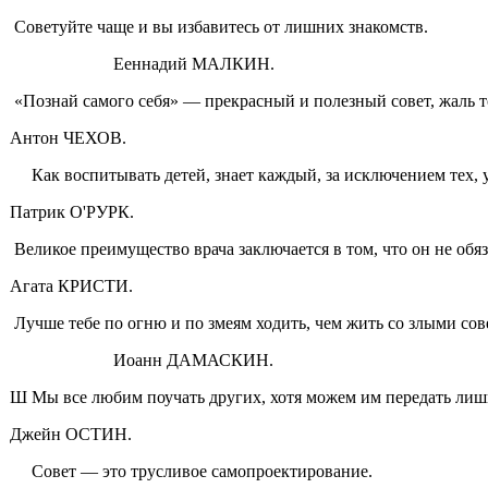
Советуйте чаще и вы избави­тесь от лишних знакомств.
Ееннадий МАЛКИН.
«Познай самого себя» — пре­красный и полезный совет, жаль тол
Антон ЧЕХОВ.
Как воспитывать детей, знает каждый, за исключением тех, у 
Патрик О'РУРК.
Великое преимущество вра­ча заключается в том, что он не обя
Агата КРИСТИ.
Лучше тебе по огню и по зме­ям ходить, чем жить со злыми со
Иоанн ДАМАСКИН.
Ш Мы все любим поучать других, хотя можем им передать лишь т
Джейн ОСТИН.
Совет — это трусливое само­проектирование.