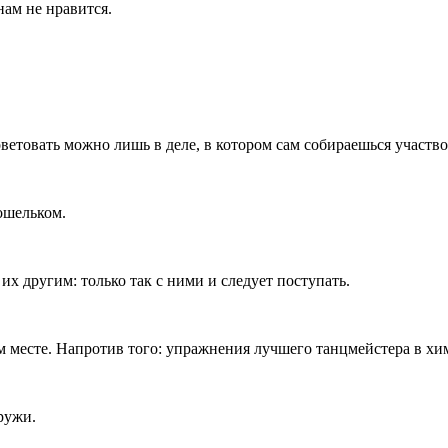
нам не нравится.
ове­товать можно лишь в деле, в кото­ром сам собираешься участво
ошельком.
их другим: только так с ними и следует поступать.
 месте. Напротив того: уп­ражнения лучшего танцмейстера в хи
ружи.