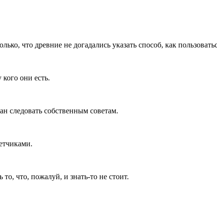
ько, что древние не догада­лись указать способ, как пользо­вать
кого они есть.
зан следовать собственным советам.
ветчиками.
о, что, пожалуй, и знать-то не стоит.