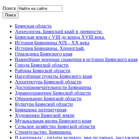
Поиск
Брянская область
Археология. Брянский край в древности.
Брянская земля с VIII до конца XVIII века.
История Брянщины XIX - XX века
История Брянщины. Хронограф.
Геральдика Брянского края
Важнейшие военные сражения в истории Брянского края
Города Брянской области
Районы Брянской области
Населённые пункты Брянского края
Архитектура Брянской области
Достопримечательности Брянщины
Здравоохранение Брянской области
Образование Брянской области
Культура Брянской области
Брянщина литературная
Художники Брянской земли
Музыкальная жизнь Брянского края
Сельское хозяйство Брянской области
Строительство. Брянщина.
В картинках: - цитаты великих, мысли умных, рассужден