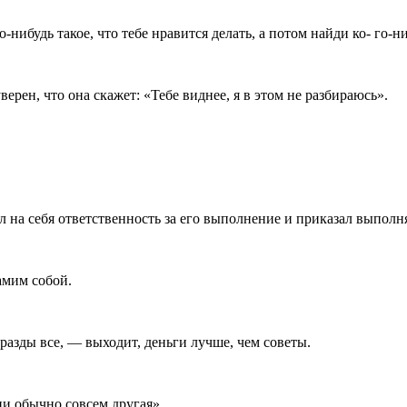
будь такое, что тебе нра­вится делать, а потом найди ко- го-ниб
рен, что она скажет: «Тебе вид­нее, я в этом не разбираюсь».
ял на себя ответственность за его вы­полнение и приказал выполн
амим собой.
разды все, — выходит, деньги луч­ше, чем советы.
и обычно совсем другая».