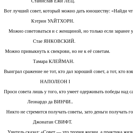
Станислав Ежи ЛЕЦ.
Вот лучший совет, который можно дать юношеству: «Найди что-ни
Кэтрин УАЙТХОРН.
Можно советоваться и с жен­щиной, но только если заранее уве
Стае ЯНКОВСКИЙ.
Можно привыкнуть к свекрови, но не к её советам.
Тамара КЛЕЙМАН.
Выиграл сражение не тот, кто дал хороший совет, а тот, кто вз
НАПОЛЕОН I
Проси совета лишь у того, кто умеет одерживать победы над с
Леонардо да ВИНЧИ..
Никто не стремится получать советы, зато деньги получать го­
Джонатан СВИФТ.
Учитель сказал: «Совет — это теория жизни, а практика жизн