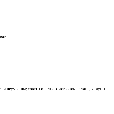
вать.
мии неуместны; советы опыт­ного астронома в танцах глупы.