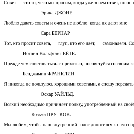
Совет — это то, чего мы про­сим, когда уже знаем ответ, но он 
Эрика ДЖОНЕ
Люблю давать советы и очень не люблю, когда их дают мне
Сара БЕРНАР.
Тот, кто просит совета, — глуп, кто его даёт, — самонадеян. С
Иоганн Вольфганг ЕЁТЕ.
Прежде чем советоваться- с прихотью, посоветуйся со своим к
Бенджамин ФРАНКЛИН.
Я никогда не пользуюсь хоро­шими советами, а спешу передать 
Оскар УАЙЛЬД.
Всякий необходимо причи­няет пользу, употребленный на своём
Козьма ПРУТКОВ.
Мы любим, чтобы наш внут­ренний голос доносился к нам сна