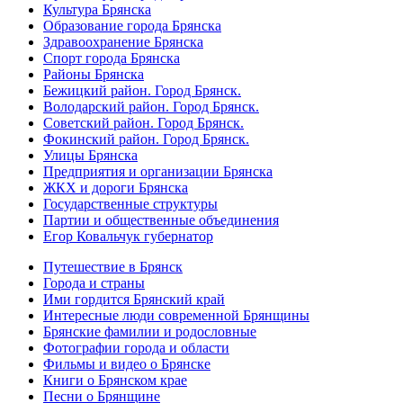
Культура Брянска
Образование города Брянска
Здравоохранение Брянска
Спорт города Брянска
Районы Брянска
Бежицкий район. Город Брянск.
Володарский район. Город Брянск.
Советский район. Город Брянск.
Фокинский район. Город Брянск.
Улицы Брянска
Предприятия и организации Брянска
ЖКХ и дороги Брянска
Государственные структуры
Партии и общественные объединения
Егор Ковальчук губернатор
Путешествие в Брянск
Города и страны
Ими гордится Брянский край
Интересные люди современной Брянщины
Брянские фамилии и родословные
Фотографии города и области
Фильмы и видео о Брянске
Книги о Брянском крае
Песни о Брянщине