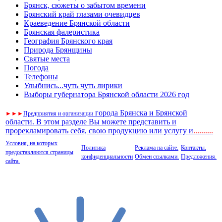
Брянск, сюжеты о забытом времени
Брянский край глазами очевидцев
Краеведение Брянской области
Брянская фалеристика
География Брянского края
Природа Брянщины
Святые места
Погода
Телефоны
Улыбнись...чуть чуть лирики
Выборы губернатора Брянской области 2026 год
города Брянска и Брянской
►
►
►
Предприятия и организации
области. В этом разделе Вы можете представить и
прорекламировать себя, свою продукцию или услугу и
..
........
Условия, на которых
Политика
Реклама на сайте.
Контакты.
предоставляются страницы
конфиденциальности
Обмен ссылками.
Предложения.
сайта.