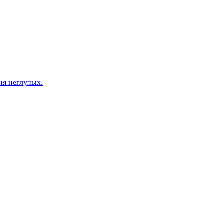
ия неглупых.