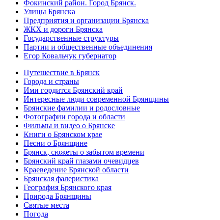
Фокинский район. Город Брянск.
Улицы Брянска
Предприятия и организации Брянска
ЖКХ и дороги Брянска
Государственные структуры
Партии и общественные объединения
Егор Ковальчук губернатор
Путешествие в Брянск
Города и страны
Ими гордится Брянский край
Интересные люди современной Брянщины
Брянские фамилии и родословные
Фотографии города и области
Фильмы и видео о Брянске
Книги о Брянском крае
Песни о Брянщине
Брянск, сюжеты о забытом времени
Брянский край глазами очевидцев
Краеведение Брянской области
Брянская фалеристика
География Брянского края
Природа Брянщины
Святые места
Погода