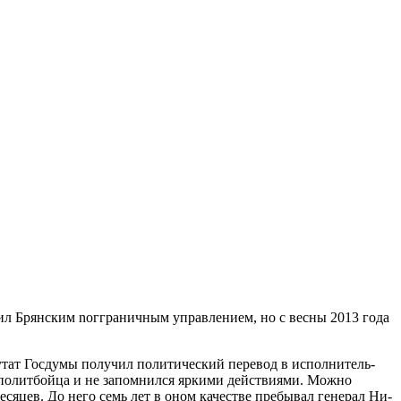
л Брянским noгграничным управлением, но с весны 2013 года
утат Госдумы получил политический перевод в исполнитель­
е политбойца и не запомнился яркими действиями. Можно
сяцев. До него семь лет в оном качестве пребывал генерал Ни­