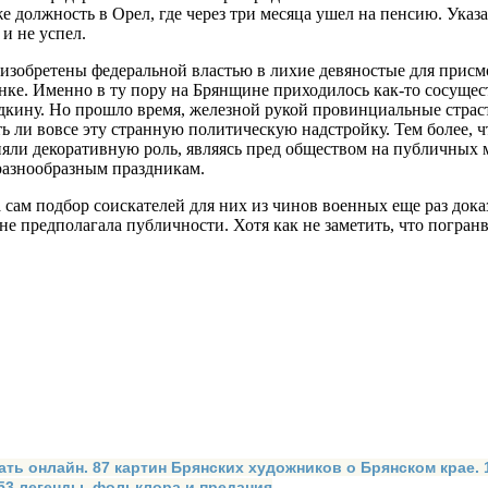
 же должность в Орел, где через три месяца ушел на пенсию. Ука
и не успел.
зобретены федеральной вла­стью в лихие девяностые для присмо
инке. Именно в ту пору на Брянщине приходилось как-то сосуще
кину. Но прошло время, железной рукой провинциальные страст
 ли вовсе эту странную политическую надстройку. Тем более, ч
няли декоративную роль, являясь пред обществом на публичных 
разнообразным праздникам.
 сам подбор соискателей для них из чинов военных еще раз дока
не предполагала публично­сти. Хотя как не заметить, что погра
ать онлайн. 87 картин Брянских художников о Брянском крае.
 53 легенды, фольклора и предания