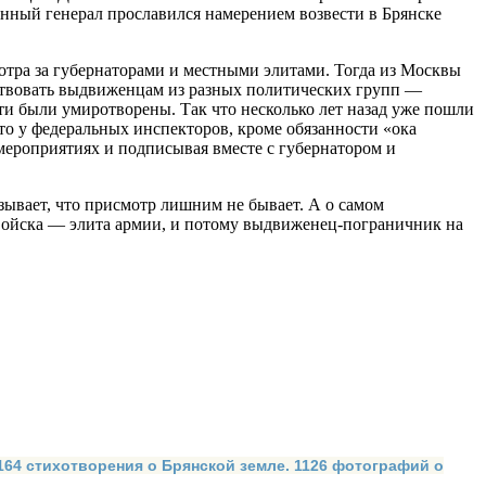
занный генерал прославился намерением возвести в Брянске
тра за гу­бернаторами и местными элитами. Тогда из Мо­сквы
ство­вать выдвиженцам из разных политических групп —
и были умиротворены. Так что несколько лет назад уже пошли
то у фе­деральных инспекторов, кроме обязанности «ока
меро­приятиях и подписывая вместе с губернатором и
зыва­ет, что присмотр лишним не бывает. А о самом
нвойска — элита армии, и потому выдвиженец-погра­ничник на
 164 стихотворения о Брянской земле. 1126 фотографий о