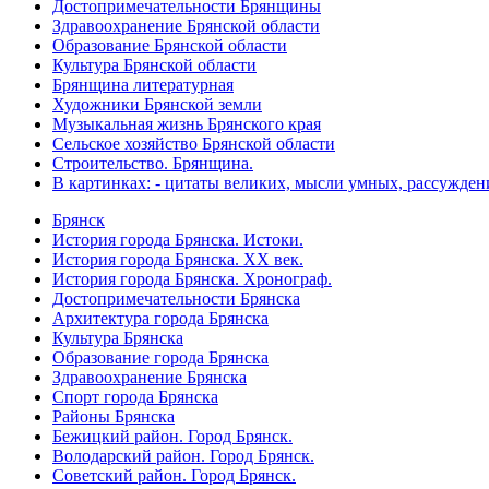
Достопримечательности Брянщины
Здравоохранение Брянской области
Образование Брянской области
Культура Брянской области
Брянщина литературная
Художники Брянской земли
Музыкальная жизнь Брянского края
Сельское хозяйство Брянской области
Строительство. Брянщина.
В картинках: - цитаты великих, мысли умных, рассужден
Брянск
История города Брянска. Истоки.
История города Брянска. XX век.
История города Брянска. Хронограф.
Достопримечательности Брянска
Архитектура города Брянска
Культура Брянска
Образование города Брянска
Здравоохранение Брянска
Спорт города Брянска
Районы Брянска
Бежицкий район. Город Брянск.
Володарский район. Город Брянск.
Советский район. Город Брянск.