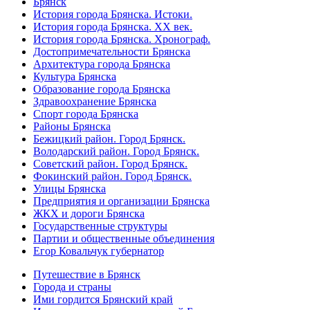
Брянск
История города Брянска. Истоки.
История города Брянска. XX век.
История города Брянска. Хронограф.
Достопримечательности Брянска
Архитектура города Брянска
Культура Брянска
Образование города Брянска
Здравоохранение Брянска
Спорт города Брянска
Районы Брянска
Бежицкий район. Город Брянск.
Володарский район. Город Брянск.
Советский район. Город Брянск.
Фокинский район. Город Брянск.
Улицы Брянска
Предприятия и организации Брянска
ЖКХ и дороги Брянска
Государственные структуры
Партии и общественные объединения
Егор Ковальчук губернатор
Путешествие в Брянск
Города и страны
Ими гордится Брянский край