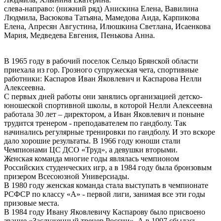
слева-направо: (нижний ряд) Анискина Елена, Вавилина
Людмила, Васюкова Татьяна, Мамедова Аида, Карпикова
Елена, Апресян Августина, Илюшкина Светлана, Исаенкова
Мария, Медведева Евгения, Пенькова Анна.
В 1965 году в рабочий поселок Сельцо Брянской области
приехала из гор. Грозного супружеская чета, спортивные
работники: Каспаров Иван Яковлевич и Каспарова Нелли
Алексеевна.
С первых дней работы они занялись организацией детско-
юношеской спортивной школы, в которой Нелли Алексеевна
работала 30 лет – директором, а Иван Яковлевич и поныне
трудится тренером - преподавателем по гандболу. Так
начинались регулярные тренировки по гандболу. И это вскоре
дало хорошие результаты. В 1966 году юноши стали
Чемпионами ЦС ДСО «Труд», а девушки вторыми.
Женская команда многие годы являлась чемпионом
Российских студенческих игр, а в 1984 году была бронзовым
призером Всесоюзной Универсиады.
В 1980 году женская команда стала выступать в чемпионате
РСФСР по классу «А» - первой лиги, занимая все эти годы
призовые места.
В 1984 году Ивану Яковлевичу Каспарову было присвоено
звание «Заслуженный тренер России». А в 1997 сбылась