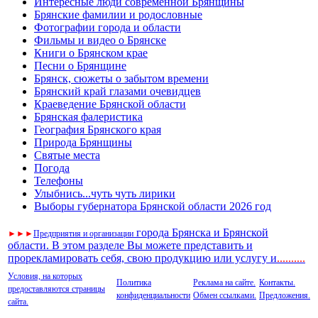
Интересные люди современной Брянщины
Брянские фамилии и родословные
Фотографии города и области
Фильмы и видео о Брянске
Книги о Брянском крае
Песни о Брянщине
Брянск, сюжеты о забытом времени
Брянский край глазами очевидцев
Краеведение Брянской области
Брянская фалеристика
География Брянского края
Природа Брянщины
Святые места
Погода
Телефоны
Улыбнись...чуть чуть лирики
Выборы губернатора Брянской области 2026 год
города Брянска и Брянской
►
►
►
Предприятия и организации
области. В этом разделе Вы можете представить и
прорекламировать себя, свою продукцию или услугу и
..
........
Условия, на которых
Политика
Реклама на сайте.
Контакты.
предоставляются страницы
конфиденциальности
Обмен ссылками.
Предложения.
сайта.