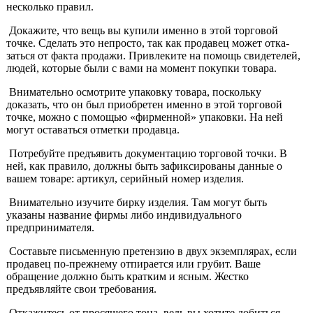
несколько правил.
Докажите, что вещь вы купили именно в этой торговой
точке. Сделать это непросто, так как продавец может отка­
заться от факта продажи. Привлеките на помощь свидетелей,
людей, которые были с вами на момент по­купки товара.
Внимательно осмо­трите упаковку то­вара, поскольку
доказать, что он был приобретен именно в этой торговой
точке, можно с помощью «фирменной» упаковки. На ней
могут оставаться от­метки продавца.
Потребуйте предъя­вить документацию торговой точки. В
ней, как правило, должны быть зафиксированы данные о
вашем товаре: артикул, серийный номер изделия.
Внимательно изучи­те бирку изделия. Там могут быть
указаны назва­ние фирмы либо индивиду­ального
предпринимателя.
Составьте письмен­ную претензию в двух экземплярах, если
продавец по-прежнему от­пирается или грубит. Ва­ше
обращение должно быть кратким и ясным. Жестко
предъявляйте свои требо­вания.
Откажитесь от про­сящего тона, ведь вы хотите добиться