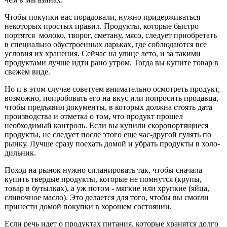
Чтобы покупки вас пора­довали, нужно придержи­ваться
некоторых простых правил. Продукты, которые быстро
портятся мо­локо, творог, сметану, мя­со, следует приобретать
в специально обустроенных ларьках, где соблюдаются все
условия их хранения. Сейчас на улице лето, и за такими
продуктами лучше идти рано утром. Тогда вы купите товар в
свежем виде.
Но и в этом случае со­ветуем внимательно осмо­треть продукт,
возможно, попробовать его на вкус или попросить продавца,
чтобы предъявил докумен­ты, в которых должна сто­ять дата
производства и отметка о том, что про­дукт прошел
необходимый контроль. Если вы купили скоропортящиеся
продукты, не следует после этого еще час-другой гулять по
рынку. Лучше сразу поехать домой и убрать продукты в холо­
дильник.
Поход на рынок нужно спланировать так, чтобы сначала
купить твердые продукты, которые не помнутся (крупы,
товар в бутылках), а уж потом - мягкие или хрупкие (яйца,
сливочное масло). Это делается для того, чтобы вы смогли
принести домой по­купки в хорошем состоянии.
Если речь идет о про­дуктах питания, которые хранятся долго