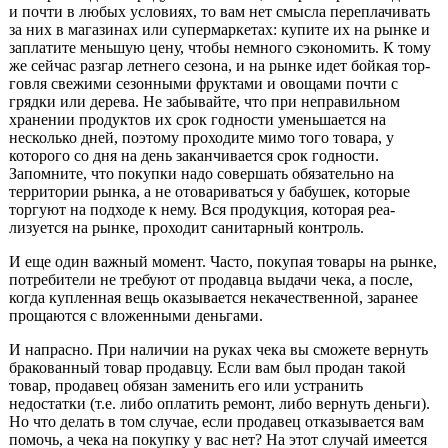
и почти в любых условиях, то вам нет смысла переплачивать
за них в магазинах или су­пермаркетах: купите их на рынке и
заплатите меньшую цену, чтобы немного сэко­номить. К тому
же сейчас разгар летнего сезона, и на рынке идет бойкая тор­
говля свежими сезонными фруктами и овощами поч­ти с
грядки или дерева. Не забывайте, что при непра­вильном
хранении продук­тов их срок годности умень­шается на
несколько дней, поэтому проходите мимо того товара, у
которого со дня на день заканчивается срок годности.
Запомните, что покупки надо совершать обязательно на
террито­рии рынка, а не отовари­ваться у бабушек, которые
торгуют на подходе к нему. Вся продукция, которая реа­
лизуется на рынке, проходит санитарный контроль.
И еще один важный мо­мент. Часто, покупая товары на рынке,
потребители не требуют от продавца выда­чи чека, а после,
когда куп­ленная вещь оказывается некачественной, заранее
прощаются с вложенными деньгами.
И напрасно. При наличии на руках чека вы сможете вернуть
бракованный товар продавцу. Если вам был про­дан такой
товар, продавец обязан заменить его или устранить
недостатки (т.е. либо оплатить ремонт, ли­бо вернуть деньги).
Но что делать в том случае, если продавец отказывается вам
помочь, а чека на покупку у вас нет? На этот случай имеется