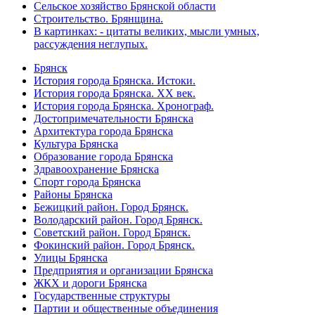
Сельское хозяйство Брянской области
Строительство. Брянщина.
В картинках: - цитаты великих, мысли умных,
рассуждения неглупых.
Брянск
История города Брянска. Истоки.
История города Брянска. XX век.
История города Брянска. Хронограф.
Достопримечательности Брянска
Архитектура города Брянска
Культура Брянска
Образование города Брянска
Здравоохранение Брянска
Спорт города Брянска
Районы Брянска
Бежицкий район. Город Брянск.
Володарский район. Город Брянск.
Советский район. Город Брянск.
Фокинский район. Город Брянск.
Улицы Брянска
Предприятия и организации Брянска
ЖКХ и дороги Брянска
Государственные структуры
Партии и общественные объединения