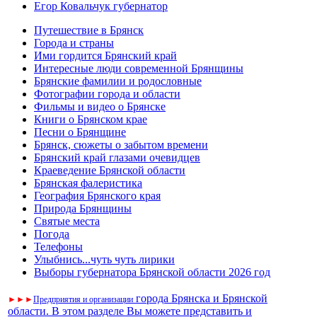
Егор Ковальчук губернатор
Путешествие в Брянск
Города и страны
Ими гордится Брянский край
Интересные люди современной Брянщины
Брянские фамилии и родословные
Фотографии города и области
Фильмы и видео о Брянске
Книги о Брянском крае
Песни о Брянщине
Брянск, сюжеты о забытом времени
Брянский край глазами очевидцев
Краеведение Брянской области
Брянская фалеристика
География Брянского края
Природа Брянщины
Святые места
Погода
Телефоны
Улыбнись...чуть чуть лирики
Выборы губернатора Брянской области 2026 год
города Брянска и Брянской
►
►
►
Предприятия и организации
области. В этом разделе Вы можете представить и