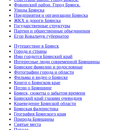
Фокинский район. Город Брянск.
Улицы Брянска
Предприятия и организации Брянска
ЖКХ и дороги Брянска
Государственные структуры
Партии и общественные объединения
Егор Ковальчук губернатор
Путешествие в Брянск
Города и страны
Ими гордится Брянский край
Интересные люди современной Брянщины
Брянские фамилии и родословные
Фотографии города и области
Фильмы и видео о Брянске
Книги о Брянском крае
Песни о Брянщине
Брянск, сюжеты о забытом времени
Брянский край глазами очевидцев
Краеведение Брянской области
Брянская фалеристика
География Брянского края
Природа Брянщины
Святые места
Погода