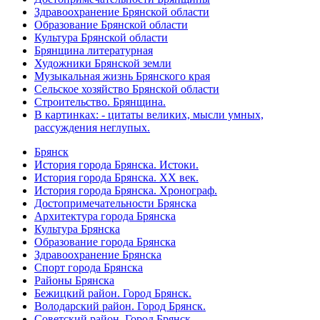
Здравоохранение Брянской области
Образование Брянской области
Культура Брянской области
Брянщина литературная
Художники Брянской земли
Музыкальная жизнь Брянского края
Сельское хозяйство Брянской области
Строительство. Брянщина.
В картинках: - цитаты великих, мысли умных,
рассуждения неглупых.
Брянск
История города Брянска. Истоки.
История города Брянска. XX век.
История города Брянска. Хронограф.
Достопримечательности Брянска
Архитектура города Брянска
Культура Брянска
Образование города Брянска
Здравоохранение Брянска
Спорт города Брянска
Районы Брянска
Бежицкий район. Город Брянск.
Володарский район. Город Брянск.
Советский район. Город Брянск.