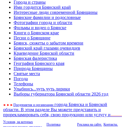
Города и страны
Ими гордится Брянский край
Интересные люди современной Брянщины
Брянские фамилии и родословные
Фотографии города и области
Фильмы и видео о Брянске
Книги о Брянском крае
Песни о Брянщине
Брянск, сюжеты о забытом времени
Брянский край глазами очевидцев
Краеведение Брянской области
Брянская фалеристика
География Брянского края
Природа Брянщины
Святые места
Погода
Телефоны
Улыбнись...чуть чуть лирики
Выборы губернатора Брянской области 2026 год
города Брянска и Брянской
►
►
►
Предприятия и организации
области. В этом разделе Вы можете представить и
прорекламировать себя, свою продукцию или услугу и
..
........
Условия, на которых
Политика
Реклама на сайте.
Контакты.
предоставляются страницы