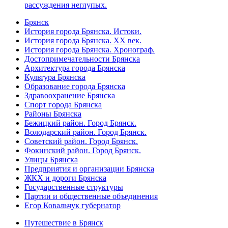
рассуждения неглупых.
Брянск
История города Брянска. Истоки.
История города Брянска. XX век.
История города Брянска. Хронограф.
Достопримечательности Брянска
Архитектура города Брянска
Культура Брянска
Образование города Брянска
Здравоохранение Брянска
Спорт города Брянска
Районы Брянска
Бежицкий район. Город Брянск.
Володарский район. Город Брянск.
Советский район. Город Брянск.
Фокинский район. Город Брянск.
Улицы Брянска
Предприятия и организации Брянска
ЖКХ и дороги Брянска
Государственные структуры
Партии и общественные объединения
Егор Ковальчук губернатор
Путешествие в Брянск