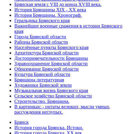
Брянская земля с VIII до конца XVIII века.
История Брянщины XIX - XX века
История Брянщины. Хронограф.
Геральдика Брянского края
Важнейшие военные сражения в истории Брянского
края
Города Брянской области
Районы Брянской области
Населённые пункты Брянского края
Архитектура Брянской области
Достопримечательности Брянщины
Здравоохранение Брянской области
Образование Брянской области
Культура Брянской области
Брянщина литературная
Художники Брянской земли
Музыкальная жизнь Брянского края
Сельское хозяйство Брянской области
Строительство. Брянщина.
В картинках: - цитаты великих, мысли умных,
рассуждения неглупых.
Брянск
История города Брянска. Истоки.
История города Брянска. XX век.