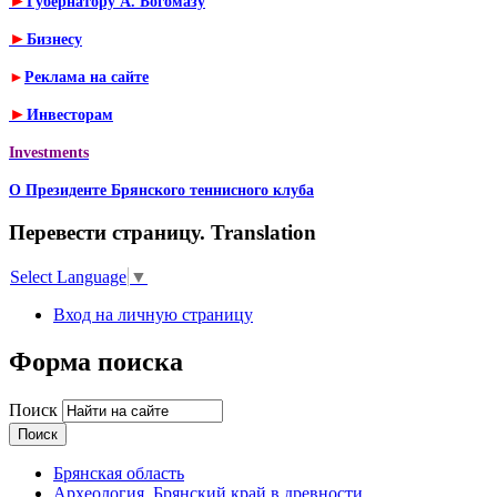
►
Губернатору А. Богомазу
►
Бизнесу
►
Реклама на сайте
►
Инвесторам
Investments
О Президенте Брянского теннисного клуба
Перевести страницу. Translation
Select Language
▼
Вход на личную страницу
Форма поиска
Поиск
Брянская область
Археология. Брянский край в древности.