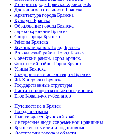
История города Брянска. Хронограф.
Достопримечательности Брянска
Архитектура города Брянска
Культура Брянска
Образование города Брянска
Здравоохранение Брянска
Спорт города Брянска
Районы Брянска
Бежицкий район. Город Брянск.
Володарский район. Город Брянск.
Советский район. Город Брянск.
Фокинский район. Город Брянск.
Улицы Брянска
Предприятия и организации Брянска
ЖКХ и дороги Брянска
Государственные структуры
Партии и общественные объединения
Егор Ковальчук губернатор
Путешествие в Брянск
Города и страны
Ими гордится Брянский край
Интересные люди современной Брянщины
Брянские фамилии и родословные
Фотографии города и области