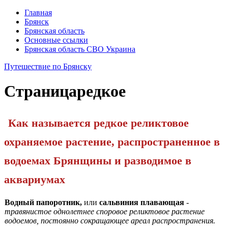
Главная
Брянск
Брянская область
Основные ссылки
Брянская область СВО Украина
Путешествие по Брянску
Страница
редкое
Как называется редкое реликтовое
охраняемое растение, распространенное в
водоемах Брянщи­ны и разводимое в
аквариумах
Водный папоротник,
или
сальвиния плавающая
-
травянистое однолетнее споровое реликтовое растение
водоемов, постоянно со­кращающее ареал распространения.