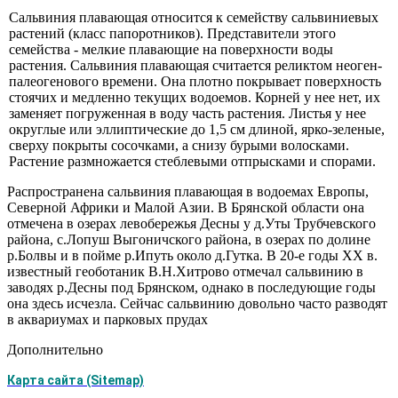
Сальвиния плавающая относится к семейству сальвиниевых
расте­ний (класс папоротников). Представители этого
семейства - мелкие плава­ющие на поверхности воды
растения. Сальвиния плавающая считается ре­ликтом неоген-
палеогенового времени. Она плотно покрывает поверхность
стоячих и медленно текущих водоемов. Корней у нее нет, их
заменяет по­груженная в воду часть растения. Листья у нее
округлые или эллиптические до 1,5 см длиной, ярко-зеленые,
сверху покрыты сосочками, а снизу бурыми волосками.
Растение размножается стеблевыми отпрысками и спорами.
Распространена сальвиния плавающая в водоемах Европы,
Се­верной Африки и Малой Азии. В Брянской области она
отмечена в озерах левобережья Десны у д.Уты Трубчевского
района, с.Лопуш Выгоничского района, в озерах по долине
р.Болвы и в пойме р.Ипуть около д.Гутка. В 20-е годы XX в.
известный геоботаник В.Н.Хитрово отмечал сальвинию в
заводях р.Десны под Брянском, однако в после­дующие годы
она здесь исчезла. Сейчас сальвинию довольно часто разводят
в аквариумах и парковых прудах
Дополнительно
Карта сайта (Sitemap)