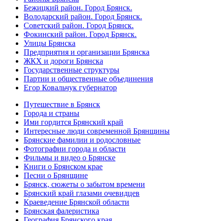
Бежицкий район. Город Брянск.
Володарский район. Город Брянск.
Советский район. Город Брянск.
Фокинский район. Город Брянск.
Улицы Брянска
Предприятия и организации Брянска
ЖКХ и дороги Брянска
Государственные структуры
Партии и общественные объединения
Егор Ковальчук губернатор
Путешествие в Брянск
Города и страны
Ими гордится Брянский край
Интересные люди современной Брянщины
Брянские фамилии и родословные
Фотографии города и области
Фильмы и видео о Брянске
Книги о Брянском крае
Песни о Брянщине
Брянск, сюжеты о забытом времени
Брянский край глазами очевидцев
Краеведение Брянской области
Брянская фалеристика
География Брянского края