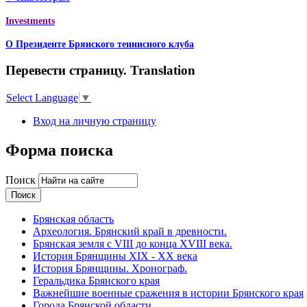
Investments
О Президенте Брянского теннисного клуба
Перевести страницу. Translation
Select Language
▼
Вход на личную страницу
Форма поиска
Поиск
Брянская область
Археология. Брянский край в древности.
Брянская земля с VIII до конца XVIII века.
История Брянщины XIX - XX века
История Брянщины. Хронограф.
Геральдика Брянского края
Важнейшие военные сражения в истории Брянского края
Города Брянской области