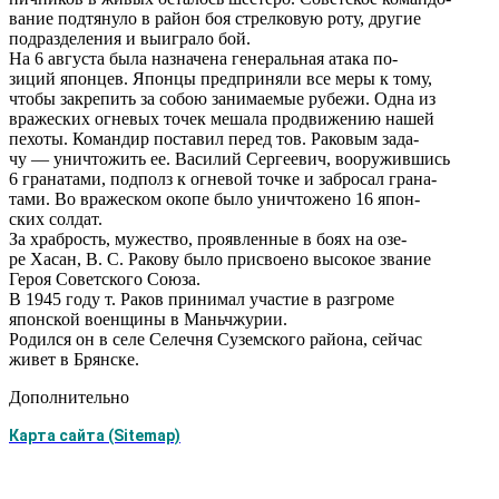
вание подтянуло в район боя стрелковую роту, другие
подразделения и выиграло бой.
На 6 августа была назначена генеральная атака по-
зиций японцев. Японцы предприняли все меры к тому,
чтобы закрепить за собою занимаемые рубежи. Одна из
вражеских огневых точек мешала продвижению нашей
пехоты. Командир поставил перед тов. Раковым зада-
чу — уничтожить ее. Василий Сергеевич, вооружившись
6 гранатами, подполз к огневой точке и забросал грана-
тами. Во вражеском окопе было уничтожено 16 япон-
ских солдат.
За храбрость, мужество, проявленные в боях на озе-
ре Хасан, В. С. Ракову было присвоено высокое звание
Героя Советского Союза.
В 1945 году т. Раков принимал участие в разгроме
японской военщины в Маньчжурии.
Родился он в селе Селечня Суземского района, сейчас
живет в Брянске.
Дополнительно
Карта сайта (Sitemap)