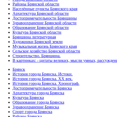
Районы Брянской области
Населённые пункты Брянского края
Архитектура Брянской области
Достопримечательности Брянщины
Здравоохранение Брянской области
Образование Брянской области
Культура Брянской области
Брянщина литературная
Художники Брянской земли
Музыкальная жизнь Брянского края
Сельское хозяйство Брянской области
Строительство. Брянщина.
В картинках: - цитаты великих, мысли умных, рассужден
Брянск
История города Брянска. Истоки.
История города Брянска. XX век.
История города Брянска. Хронограф.
Достопримечательности Брянска
Архитектура города Брянска
Культура Брянска
Образование города Брянска
Здравоохранение Брянска
Спорт города Брянска
Районы Брянска