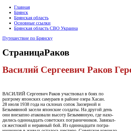
Главная
Брянск
Брянская область
Основные ссылки
Брянская область СВО Украина
Путешествие по Брянску
Страница
Раков
Василий Сергеевич Раков Гер
ВАСИЛИЙ Сергеевич Раков участвовал в боях по
разгрому японских самураев в районе озера Хасан.
28 июля 1938 года на склонах сопок Заозерной и
Безымянной засели японские солдаты. На другой день
они внезапно атаковали высоту Безымянную, где нахо-
дились одиннадцать советских пограничников. Завязал-
ся жестокий и неравный бой. Из одиннадцати погра-
ничников в живых осталось шестеро. Советское командо-