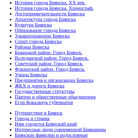
История города Брянска. XX век.
История города Брянска. Хронограф.
Достопримечательности Брянска
Архитектура города Брянска
Культура Брянска
Образование города Брянска
Здравоохранение Брянска
Спорт города Брянска
Районы Брянска
Бежицкий район. Город Брянск.
Володарский район. Город Брянск.
Советский район. Город Брянск.
Фокинский район. Город Брянск.
Улицы Брянска
Предприятия и организации Брянска
ЖКХ и дороги Брянска
Государственные структуры
Партии и общественные объединения
Егор Ковальчук губернатор
Путешествие в Брянск
Города и страны
Ими гордится Брянский край
Интересные люди современной Брянщины
Брянские фамилии и родословные