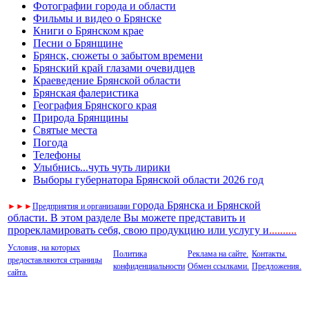
Фотографии города и области
Фильмы и видео о Брянске
Книги о Брянском крае
Песни о Брянщине
Брянск, сюжеты о забытом времени
Брянский край глазами очевидцев
Краеведение Брянской области
Брянская фалеристика
География Брянского края
Природа Брянщины
Святые места
Погода
Телефоны
Улыбнись...чуть чуть лирики
Выборы губернатора Брянской области 2026 год
города Брянска и Брянской
►
►
►
Предприятия и организации
области. В этом разделе Вы можете представить и
прорекламировать себя, свою продукцию или услугу и
..
........
Условия, на которых
Политика
Реклама на сайте.
Контакты.
предоставляются страницы
конфиденциальности
Обмен ссылками.
Предложения.
сайта.