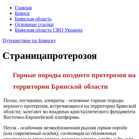
Главная
Брянск
Брянская область
Основные ссылки
Брянская область СВО Украина
Путешествие по Брянску
Страница
протерозоя
Горные породы позднего протерозоя на
территории Брянской области
Пески, песчаники, алевриты - основные горные породы
верхнего протерозоя, встречающиеся на территории Брянской
области; залега­ют во впадинах кристаллического фундамента
Восточно-Европейской платформы.
Песок -
осадочная мелкообломочная рыхлая горная порода
(или со­временный осадок), состоящая из обломочных
минеральных зерен кварца, полевого шпата, слюды и др., или