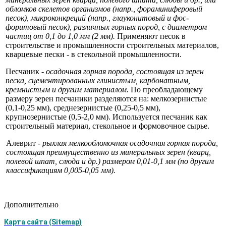
обломков скелетов организмов (напр., фораминиферовый
песок), микроконкреций (напр., глауконитовый и фос­
форитовый песок), различных горных пород, с диаметром
частиц от 0,1 до 1,0 мм (2 мм).
Применяют песок в
строительстве и промышленности стро­ительных материалов,
кварцевые пески - в стекольной промышленности.
Песчаник -
осадочная горная порода, состоящая из зерен
песка, сце­ментированных глинистым, карбонатным,
кремнистым и другим материа­лом.
По преобладающему
размеру зерен песчаники разделяются на: мелко­зернистые
(0,1-0,25 мм), среднезернистые (0,25-0,5 мм),
крупнозернистые (0,5-2,0 мм). Используется песчаник как
строительный материал, стеколь­ное и формовочное сырье.
Алеврит -
рыхлая мелкообломочная осадочная горная порода,
состо­ящая преимущественно из минеральных зерен (кварц,
полевой шпат, слюда и др.) размером 0,01-0,1 мм (по другим
классификациям 0,005-0,05 мм).
Дополнительно
Карта сайта (Sitemap)