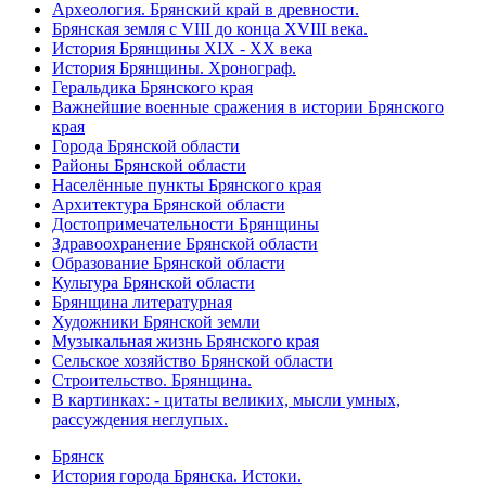
Археология. Брянский край в древности.
Брянская земля с VIII до конца XVIII века.
История Брянщины XIX - XX века
История Брянщины. Хронограф.
Геральдика Брянского края
Важнейшие военные сражения в истории Брянского
края
Города Брянской области
Районы Брянской области
Населённые пункты Брянского края
Архитектура Брянской области
Достопримечательности Брянщины
Здравоохранение Брянской области
Образование Брянской области
Культура Брянской области
Брянщина литературная
Художники Брянской земли
Музыкальная жизнь Брянского края
Сельское хозяйство Брянской области
Строительство. Брянщина.
В картинках: - цитаты великих, мысли умных,
рассуждения неглупых.
Брянск
История города Брянска. Истоки.