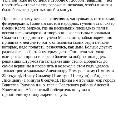
Тулупов тоже не остался в сторо­не от доброй традиции. «Бог
простит!» - отвеча­ли ему горожане, поже­лав, чтобы в жизни
было больше радостных дней и минут.
Провожали зиму весе­ло—с песнями, частуш­ками, потешками,
фейер­верками. Главным местом народных гуляний стал сквер
имени Карла Марк­са, где на нескольких пло­щадках пели и
веселились скоморохи и творческие коллективы с зеваками.
Сожгли по традиции и чу­чело Масленицы, заблаго­временно
привязав к ней ленточки с описанием своих бед и печалей,
ко­торые, надо полагать, раз­веялись, как дым. Больше других
радовались всей этой кутерьме дети. Они пели частушки,
выигры­вали призы и горячо бо­лели за добрых молодцев,
решивших штурмовать заледеневший столб. До­браться до
самой верши­ны и позвонить в колокол в этом году удалось
толь­ко троим удальцам: Алек­сандру Номеровскому (1 минута
25 секунд); Ива­ну Силаеву (1 минута 11 секунд) и Андрею
Лиси­цыну (1 минута 8 секунд). Призы им вручили мэр го­рода
Вячеслав Тулупов и и.о. главы Советского рай­она Алексей
Колесников. Абсолютный победитель получил к
праздничному столу жареного гуся.