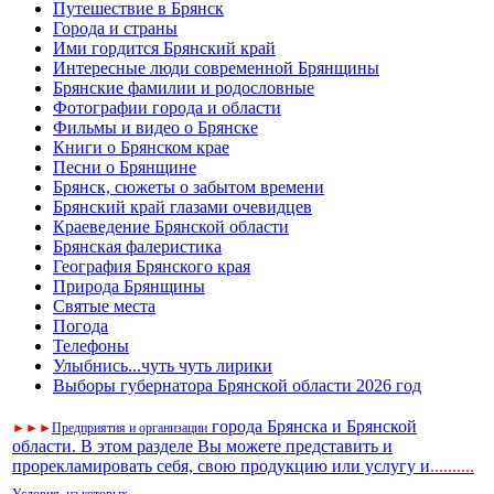
Путешествие в Брянск
Города и страны
Ими гордится Брянский край
Интересные люди современной Брянщины
Брянские фамилии и родословные
Фотографии города и области
Фильмы и видео о Брянске
Книги о Брянском крае
Песни о Брянщине
Брянск, сюжеты о забытом времени
Брянский край глазами очевидцев
Краеведение Брянской области
Брянская фалеристика
География Брянского края
Природа Брянщины
Святые места
Погода
Телефоны
Улыбнись...чуть чуть лирики
Выборы губернатора Брянской области 2026 год
города Брянска и Брянской
►
►
►
Предприятия и организации
области. В этом разделе Вы можете представить и
прорекламировать себя, свою продукцию или услугу и
..
........
Условия, на которых