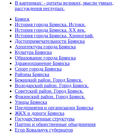
В картинках: - цитаты великих, мысли умных,
рассуждения неглупых.
Брянск
История города Брянска. Истоки.
История города Брянска. XX век.
История города Брянска. Хронограф.
Достопримечательности Брянска
Архитектура города Брянска
Культура Брянска
Образование города Брянска
Здравоохранение Брянска
Спорт города Брянска
Районы Брянска
Бежицкий район. Город Брянск.
Володарский район. Город Брянск.
Советский район. Город Брянск.
Фокинский район. Город Брянск.
Улицы Брянска
Предприятия и организации Брянска
ЖКХ и дороги Брянска
Государственные структуры
Партии и общественные объединения
Егор Ковальчук губернатор