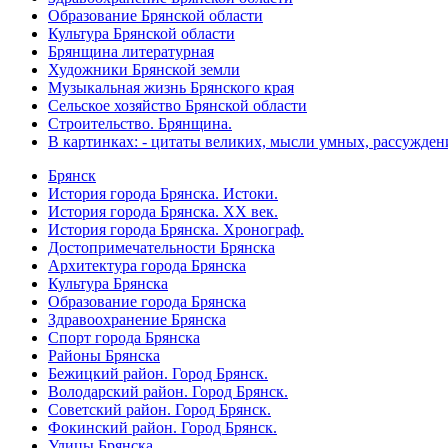
Образование Брянской области
Культура Брянской области
Брянщина литературная
Художники Брянской земли
Музыкальная жизнь Брянского края
Сельское хозяйство Брянской области
Строительство. Брянщина.
В картинках: - цитаты великих, мысли умных, рассужден
Брянск
История города Брянска. Истоки.
История города Брянска. XX век.
История города Брянска. Хронограф.
Достопримечательности Брянска
Архитектура города Брянска
Культура Брянска
Образование города Брянска
Здравоохранение Брянска
Спорт города Брянска
Районы Брянска
Бежицкий район. Город Брянск.
Володарский район. Город Брянск.
Советский район. Город Брянск.
Фокинский район. Город Брянск.
Улицы Брянска