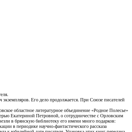
еля.
яч экземпляров. Его дело продолжается. При Союзе писателей
овское областное литературное объединение «Родное Полесье»
черью Екатериной Петровной, о сотрудничестве с Орловским
езли в брянскую библиотеку его имени много подарков:
кации в периодике научно-фантастического рассказа
ла к юбилейной дате писателя. Упаковка этих книг передана