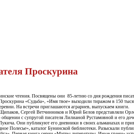
сателя Проскурина
нские чтения. Посвящены они 85-летию со дня рождения писат
и Проскурина «Судьба», «Имя твое» выходили тиражом в 150 тыс
ревни. На встречи приглашаются аграриев, выпускаем книги.
й Щипаков, Сергей Ветчинников и Юрий Белов представляли Орл
об общении с супругой писателя Лилианой Рустамовной и его до
укича. Они публикуют его дневники в своих альманахах и прив
ное Полесье», каталог Бунинской библиотеки. Разыскали публи
га». Первая книга серии «Мэтры литературы. Иные грани» успе