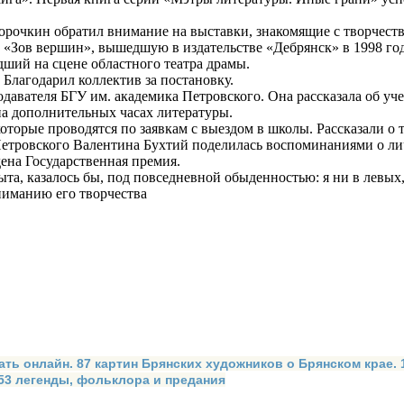
рочкин обратил внимание на выставки, знакомящие с творчеств
Зов вершин», вышедшую в издательстве «Дебрянск» в 1998 году
дший на сцене областного театра драмы.
 Благодарил коллектив за постановку.
вателя БГУ им. академика Петровского. Она рассказала об учеб
на дополнительных часах литературы.
оторые проводятся по заявкам с выездом в школы. Рассказали о 
Петровского Валентина Бухтий поделилась воспоминаниями о ли
ена Государственная премия.
та, казалось бы, под повседневной обыденностью: я ни в левых,
ниманию его творчества
ать онлайн. 87 картин Брянских художников о Брянском крае.
 53 легенды, фольклора и предания