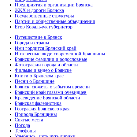
Предприятия и организации Брянска
ЖКХ и дороги Брянска
Государственные структуры
Партии и общественные объединения
Егор Ковальчук губернатор
Путешествие в Брянск
Города и страны
Ими гордится Брянский край
Интересные люди современной Брянщины
Брянские фамилии и родословные
Фотографии города и области
Фильмы и видео о Брянске
Книги о Брянском крае
Песни о Брянщине
Брянск, сюжеты о забытом времени
Брянский край глазами очевидцев
Краеведение Брянской области
Брянская фалеристика
География Брянского края
Природа Брянщины
Святые места
Погода
Телефоны
Улыбнись...чуть чуть лирики