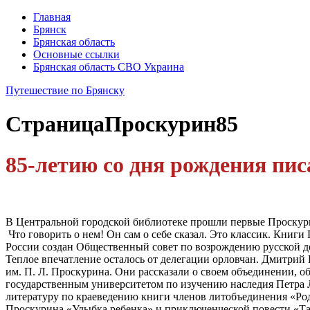
Главная
Брянск
Брянская область
Основные ссылки
Брянская область СВО Украина
Путешествие по Брянску
Страница
Проскурин85
85-летию со дня рождения пи
В Центральной городской библиотеке прошли первые Проскури
Что говорить о нем! Он сам о себе сказал. Это классик. Книг
России создан Общественный совет по возрождению русской де
Теплое впечатление осталось от делегации орловчан. Дмитри
им. П. Л. Проскурина. Они рассказали о своем объединении, 
государственным университетом по изучению наследия Петра Л
литературу по краеведению книги членов литобъединения «Род
Проскурина «Улыбка ребенка» и приключенческой повести «Тай