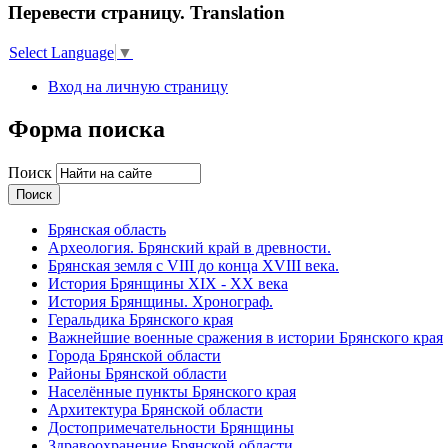
Перевести страницу. Translation
Select Language
▼
Вход на личную страницу
Форма поиска
Поиск
Брянская область
Археология. Брянский край в древности.
Брянская земля с VIII до конца XVIII века.
История Брянщины XIX - XX века
История Брянщины. Хронограф.
Геральдика Брянского края
Важнейшие военные сражения в истории Брянского края
Города Брянской области
Районы Брянской области
Населённые пункты Брянского края
Архитектура Брянской области
Достопримечательности Брянщины
Здравоохранение Брянской области