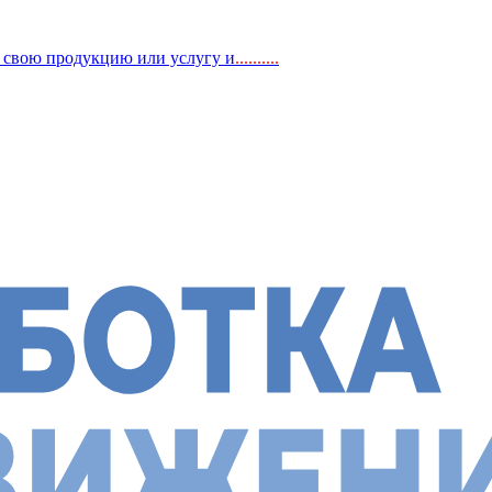
, свою продукцию или услугу и
..
........