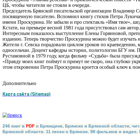
ЦБ, чтобы читатели не стояли в очереди.
Председатель Брянской писательской организации Владимир Со
посвященную писателю. Вспомнил книгу стихов Петра Лукича «
имени Проскурина. Не забыли и про спектакль «Имя твое», ше
Кстати, на премьере весной 1981 года присутствовал сам автор.
Интересным показалось выступление Елены Горяиновой, препода
изданию. Теперь творчество Проскурина можно будет изучать 
Жители г. Севска порадовали циклом уроков по краеведению, к
односельчан. Доцент кафедры истории, политологии БГУ им. 
Рустамовной в 1979 году, когда фильму «Судьба» была присужд
«Правду моих книг поймут и примут не скоро, она глубоко укры
этом откровении Петра Проскурина кроется особый ключ к по
Дополнительно
Карта сайта (Sitemap)
246 книг в
PDF
о Брянщине, Брянске и Брянской области, чит
Брянской области. 11 песен о Брянске. 98 фильмов и видео.