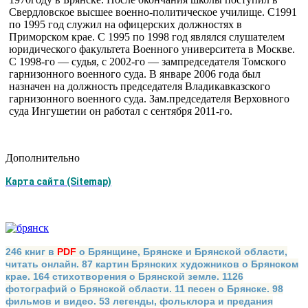
Свердловское высшее военно-политическое училище. С1991
по 1995 год слу­жил на офицерских должностях в
Приморском крае. С 1995 по 1998 год являлся слушателем
юридического факультета Воен­ного университета в Москве.
С 1998-го — судья, с 2002-го — зампредседателя Томского
гар­низонного военного суда. В ян­варе 2006 года был
назначен на должность председателя Влади­кавказского
гарнизонного воен­ного суда. Зам.председателя Верховного
суда Ингушетии он работал с сентября 2011-го.
Дополнительно
Карта сайта (Sitemap)
246 книг в
PDF
о Брянщине, Брянске и Брянской области,
читать онлайн. 87 картин Брянских художников о Брянском
крае. 164 стихотворения о Брянской земле. 1126
фотографий о Брянской области. 11 песен о Брянске. 98
фильмов и видео. 53 легенды, фольклора и предания