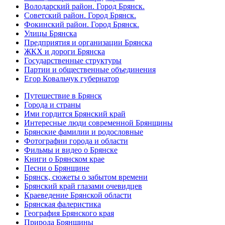
Володарский район. Город Брянск.
Советский район. Город Брянск.
Фокинский район. Город Брянск.
Улицы Брянска
Предприятия и организации Брянска
ЖКХ и дороги Брянска
Государственные структуры
Партии и общественные объединения
Егор Ковальчук губернатор
Путешествие в Брянск
Города и страны
Ими гордится Брянский край
Интересные люди современной Брянщины
Брянские фамилии и родословные
Фотографии города и области
Фильмы и видео о Брянске
Книги о Брянском крае
Песни о Брянщине
Брянск, сюжеты о забытом времени
Брянский край глазами очевидцев
Краеведение Брянской области
Брянская фалеристика
География Брянского края
Природа Брянщины