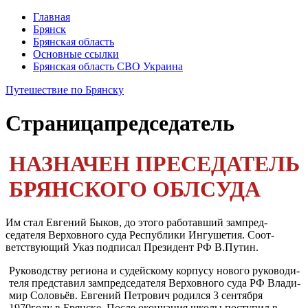
Главная
Брянск
Брянская область
Основные ссылки
Брянская область СВО Украина
Путешествие по Брянску
Страница
председатель
НАЗНАЧЕН ПРЕСЕДАТЕЛЬ
БРЯНСКОГО ОБЛСУДА
Им стал Евгений Быков, до этого работавший зампред­
седателя Верховного суда Республики Ингушетия. Соот­
ветствующий Указ подписал Президент РФ В.Путин.
Руководству региона и судей­скому корпусу нового руководи­
теля представил зампредседате­ля Верховного суда РФ Влади­
мир Соловьёв. Евгений Петро­вич родился 3 сентября
1970году в Брянске. После окончания шко­лы поступил в