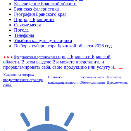
Краеведение Брянской области
Брянская фалеристика
География Брянского края
Природа Брянщины
Святые места
Погода
Телефоны
Улыбнись...чуть чуть лирики
Выборы губернатора Брянской области 2026 год
города Брянска и Брянской
►
►
►
Предприятия и организации
области. В этом разделе Вы можете представить и
прорекламировать себя, свою продукцию или услугу и
..
........
Условия, на которых
Политика
Реклама на сайте.
Контакты.
предоставляются страницы
конфиденциальности
Обмен ссылками.
Предложения.
сайта.