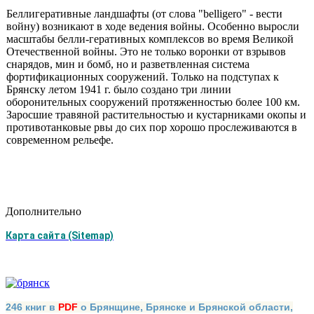
Беллигеративные ландшафты (от слова "belligero" - вести
войну) возникают в ходе ведения войны. Особенно выросли
масштабы белли-геративных комплексов во время Великой
Отечественной войны. Это не только воронки от взрывов
снарядов, мин и бомб, но и разветвлен­ная система
фортификационных сооружений. Только на подступах к
Брянску летом 1941 г. было создано три линии
оборонительных со­оружений протяженностью более 100 км.
Заросшие травяной расти­тельностью и кустарниками окопы и
противотанковые рвы до сих пор хорошо прослеживаются в
современном рельефе.
Дополнительно
Карта сайта (Sitemap)
246 книг в
PDF
о Брянщине, Брянске и Брянской области,