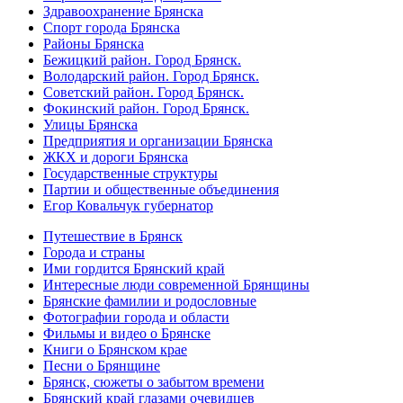
Здравоохранение Брянска
Спорт города Брянска
Районы Брянска
Бежицкий район. Город Брянск.
Володарский район. Город Брянск.
Советский район. Город Брянск.
Фокинский район. Город Брянск.
Улицы Брянска
Предприятия и организации Брянска
ЖКХ и дороги Брянска
Государственные структуры
Партии и общественные объединения
Егор Ковальчук губернатор
Путешествие в Брянск
Города и страны
Ими гордится Брянский край
Интересные люди современной Брянщины
Брянские фамилии и родословные
Фотографии города и области
Фильмы и видео о Брянске
Книги о Брянском крае
Песни о Брянщине
Брянск, сюжеты о забытом времени
Брянский край глазами очевидцев