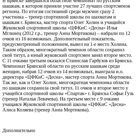
В Брянске завершился областной чемпионат по русским
шашкам, в котором приняли участие 27 лучших спортсменов
региона. По итогам состязаний среди мужчин сразу 2
участника – тренер спортивной школы по шахматам и
шашкам г. Брянска, мастер спорта Олег Холин и учащийся
Жуковской спортивной школы «ЦФКиС «Десна» Илья
Мглинец (2012 г.р., тренер Анна Мортикова) – набрали по 12
очков из 16 возможных. Дополнительный показатель,
предусмотренный положением, вывел на 1-е место Холина.
Таким образом, многократный чемпион области сохранил
свой титул, а юный жуковский спортсмен занял второе место.
С 11 очками третьим оказался Станислав Гарбузов из Брянска.
Чемпионат Брянской области по русским шашкам среди
женщин, набрав 12 очков из 14 возможных, выиграла и.о.
директора «ЦФКиС «Десна», мастер спорта Анна Мортикова.
Так же, как и Олег Холин, многократная чемпионка области
по шашкам сохранила свой титул. 11 очков и второе место у
учащейся спортивной школы «Спартак» г. Брянска Софьи Гузь
(тренер Наталья Левачева). На третьем месте с 9 очками
учащаяся Жуковской спортивной школы «ЦФКиС «Десна»
Алиса Коляева (тренер Анна Мортикова).
Дополнительно