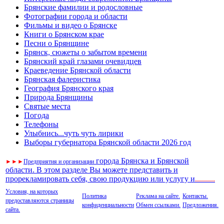
Брянские фамилии и родословные
Фотографии города и области
Фильмы и видео о Брянске
Книги о Брянском крае
Песни о Брянщине
Брянск, сюжеты о забытом времени
Брянский край глазами очевидцев
Краеведение Брянской области
Брянская фалеристика
География Брянского края
Природа Брянщины
Святые места
Погода
Телефоны
Улыбнись...чуть чуть лирики
Выборы губернатора Брянской области 2026 год
города Брянска и Брянской
►
►
►
Предприятия и организации
области. В этом разделе Вы можете представить и
прорекламировать себя, свою продукцию или услугу и
..
........
Условия, на которых
Политика
Реклама на сайте.
Контакты.
предоставляются страницы
конфиденциальности
Обмен ссылками.
Предложения.
сайта.