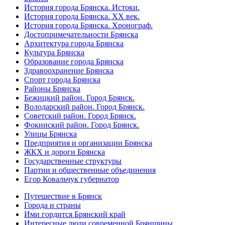
История города Брянска. Истоки.
История города Брянска. XX век.
История города Брянска. Хронограф.
Достопримечательности Брянска
Архитектура города Брянска
Культура Брянска
Образование города Брянска
Здравоохранение Брянска
Спорт города Брянска
Районы Брянска
Бежицкий район. Город Брянск.
Володарский район. Город Брянск.
Советский район. Город Брянск.
Фокинский район. Город Брянск.
Улицы Брянска
Предприятия и организации Брянска
ЖКХ и дороги Брянска
Государственные структуры
Партии и общественные объединения
Егор Ковальчук губернатор
Путешествие в Брянск
Города и страны
Ими гордится Брянский край
Интересные люди современной Брянщины