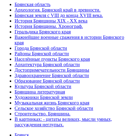
Брянская область
Археология. Брянский край в древности.
Брянская земля с VIII до конца XVIII века.
История Брянщины XIX - XX века
История Брянщины. Хронограф.
Геральдика Брянского края
Важнейшие военные сражения в истории Брянского
края
Города Брянской области
Районы Брянской области
Населённые пункты Брянского края
Архитектура Брянской области
Достопримечательности Брянщины
Здравоохранение Брянской области
Образование Брянской области
Культура Брянской области
Брянщина литературная
Художники Брянской земли
Музыкальная жизнь Брянского края
Сельское хозяйство Брянской области
Строительство. Брянщина.
В картинках: - цитаты великих, мысли умных,
рассуждения неглупых.
Брянск