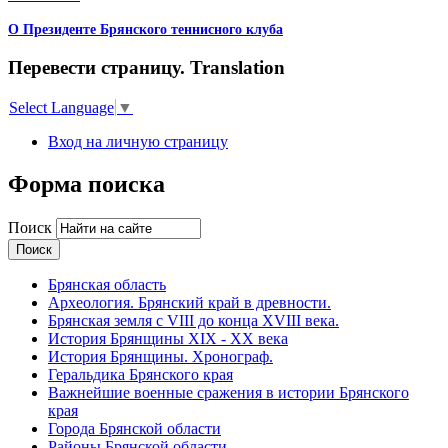
О Президенте Брянского теннисного клуба
Перевести страницу. Translation
Select Language
▼
Вход на личную страницу
Форма поиска
Поиск
Брянская область
Археология. Брянский край в древности.
Брянская земля с VIII до конца XVIII века.
История Брянщины XIX - XX века
История Брянщины. Хронограф.
Геральдика Брянского края
Важнейшие военные сражения в истории Брянского
края
Города Брянской области
Районы Брянской области