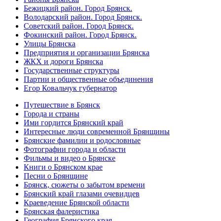
Бежицкий район. Город Брянск.
Володарский район. Город Брянск.
Советский район. Город Брянск.
Фокинский район. Город Брянск.
Улицы Брянска
Предприятия и организации Брянска
ЖКХ и дороги Брянска
Государственные структуры
Партии и общественные объединения
Егор Ковальчук губернатор
Путешествие в Брянск
Города и страны
Ими гордится Брянский край
Интересные люди современной Брянщины
Брянские фамилии и родословные
Фотографии города и области
Фильмы и видео о Брянске
Книги о Брянском крае
Песни о Брянщине
Брянск, сюжеты о забытом времени
Брянский край глазами очевидцев
Краеведение Брянской области
Брянская фалеристика
География Брянского края