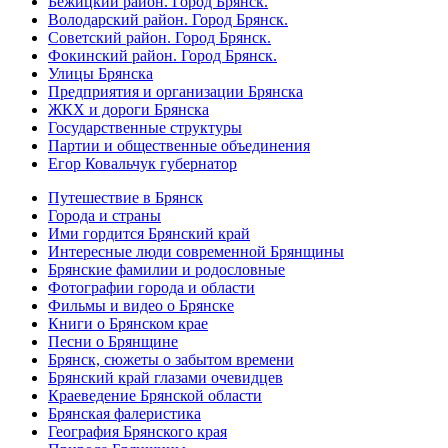
Бежицкий район. Город Брянск.
Володарский район. Город Брянск.
Советский район. Город Брянск.
Фокинский район. Город Брянск.
Улицы Брянска
Предприятия и организации Брянска
ЖКХ и дороги Брянска
Государственные структуры
Партии и общественные объединения
Егор Ковальчук губернатор
Путешествие в Брянск
Города и страны
Ими гордится Брянский край
Интересные люди современной Брянщины
Брянские фамилии и родословные
Фотографии города и области
Фильмы и видео о Брянске
Книги о Брянском крае
Песни о Брянщине
Брянск, сюжеты о забытом времени
Брянский край глазами очевидцев
Краеведение Брянской области
Брянская фалеристика
География Брянского края