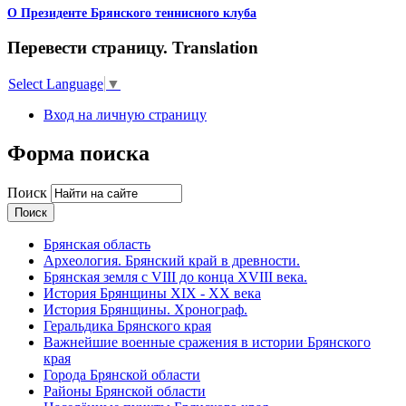
О Президенте Брянского теннисного клуба
Перевести страницу. Translation
Select Language
▼
Вход на личную страницу
Форма поиска
Поиск
Брянская область
Археология. Брянский край в древности.
Брянская земля с VIII до конца XVIII века.
История Брянщины XIX - XX века
История Брянщины. Хронограф.
Геральдика Брянского края
Важнейшие военные сражения в истории Брянского
края
Города Брянской области
Районы Брянской области