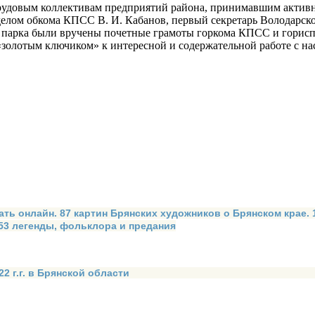
 трудовым коллективам предприятий района, принимавшим активн
елом обкома КПСС В. И. Кабанов, первый секретарь Володарск
 парка были вручены почетные грамоты горкома КПСС и гориспо
«золотым ключиком» к интересной и содержательной работе с на
ать онлайн. 87 картин Брянских художников о Брянском крае.
 53 легенды, фольклора и предания
2 г.г. в Брянской области