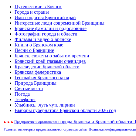
Путешествие в Брянск
Города и страны
Ими гордится Брянский край
Интересные люди современной Брянщины
Брянские фамилии и родословные
Фотографии города и области
Фильмы и видео о Брянске
Книги о Брянском крае
Песни о Брянщине
Брянск, сюжеты о забытом времени
Брянский край глазами очевидцев
Краеведение Брянской области
Брянская фалеристика
География Брянского края
Природа Брянщины
Святые места
Погода
Телефоны
Улыбнись...чуть чуть лирики
Выборы губернатора Брянской области 2026 год
города Брянска и Брянской области.
►
►
►
Предприятия и организации
Условия, на которых предоставляются страницы сайта.
Политика конфиденциальности