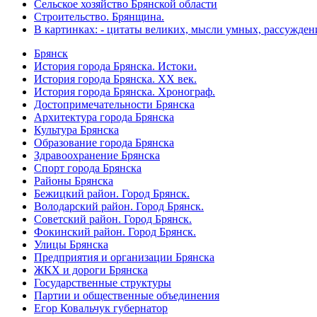
Сельское хозяйство Брянской области
Строительство. Брянщина.
В картинках: - цитаты великих, мысли умных, рассужден
Брянск
История города Брянска. Истоки.
История города Брянска. XX век.
История города Брянска. Хронограф.
Достопримечательности Брянска
Архитектура города Брянска
Культура Брянска
Образование города Брянска
Здравоохранение Брянска
Спорт города Брянска
Районы Брянска
Бежицкий район. Город Брянск.
Володарский район. Город Брянск.
Советский район. Город Брянск.
Фокинский район. Город Брянск.
Улицы Брянска
Предприятия и организации Брянска
ЖКХ и дороги Брянска
Государственные структуры
Партии и общественные объединения
Егор Ковальчук губернатор