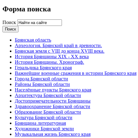
Форма поиска
Поиск
Брянская область
Археология. Брянский край в древности.
Брянская земля с VIII до конца XVIII века.
История Брянщины XIX - XX века
История Брянщины. Хронограф.
Геральдика Брянского края
Важнейшие военные сражения в истории Брянского края
Города Брянской области
Районы Брянской области
Населённые пункты Брянского края
Архитектура Брянской области
Достопримечательности Брянщины
Здравоохранение Брянской области
Образование Брянской области
Культура Брянской области
Брянщина литературная
Художники Брянской земли
Музыкальная жизнь Брянского края