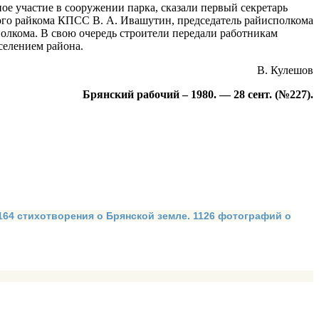
ое участие в сооружении парка, сказали первый секретарь
ого райкома КПСС В. А. Ивашутин, председатель райисполкома
лкома. В свою очередь строители передали работникам
селением района.
В. Кулешов
Брянский рабочий – 1980. — 28 сент. (№227).
 164 стихотворения о Брянской земле. 1126 фотографий о