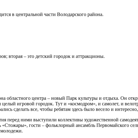
дится в центральной части Володарского района.
ов; вторая – это детский городок и аттракционы.
на областного центра – новый Парк культуры и отдыха. Он отк
н целый игровой городок. Тут и «космодром», и самолет, и велот
ись сделать все, чтобы ребятам здесь было весело и интересно,
ытия перед ними выступили коллективы художественной самодеят
 «Стожары», гости – фольклорный ансамбль Первомайского сель
 молодежи.