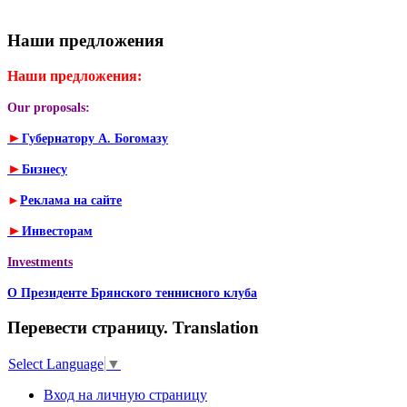
Наши предложения
Наши предложения:
Our proposals:
►
Губернатору А. Богомазу
►
Бизнесу
►
Реклама на сайте
►
Инвесторам
Investments
О Президенте Брянского теннисного клуба
Перевести страницу. Translation
Select Language
▼
Вход на личную страницу