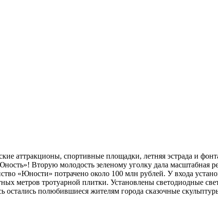
аттракционы, спортивные площадки, летняя эстрада и фонтан.
ность»! Вторую молодость зеленому уголку дала масштабная ре
ство «Юности» потрачено около 100 млн рублей. У входа устан
ных метров тротуарной плитки. Установлены светодиодные свет
есь остались полюбившиеся жителям города сказочные скульптур