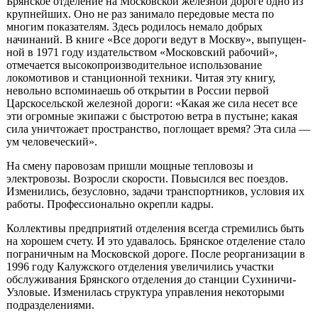
Брянское отделение на Московской железной дороге одно из
крупнейших. Оно не раз занимало передовые места по
многим показателям. Здесь родилось немало добрых
начинаний. В книге «Все дороги ведут в Москву», выпущен­
ной в 1971 году издательством «Московский рабочий»,
отмечается высокопро­изводительное использование
локомотивов и станционной техники. Читая эту книгу,
невольно вспоминаешь об открытии в России первой
Царскосельской железной дороги: «Какая же сила несет все
эти огромные экипажи с быстротою ветра в пустыне; какая
сила уничтожает пространство, поглощает время? Эта сила —
ум человеческий».
На смену паровозам пришли мощные тепловозы и
электровозы. Возросли скорости. Повысился вес поездов.
Изменились, безусловно, задачи транспорт­ников, условия их
работы. Профессионально окрепли кадры.
Коллективы предприятий отделения всегда стремились быть
на хорошем счету. И это удавалось. Брянское отделение стало
пограничным на Московской дороге. После реорганизации в
1996 году Калужского отделения увеличились участки
обслуживания Брянского отделения до станции Сухиничи-
Узловые. Изменилась структура управления некоторыми
подразделениями.