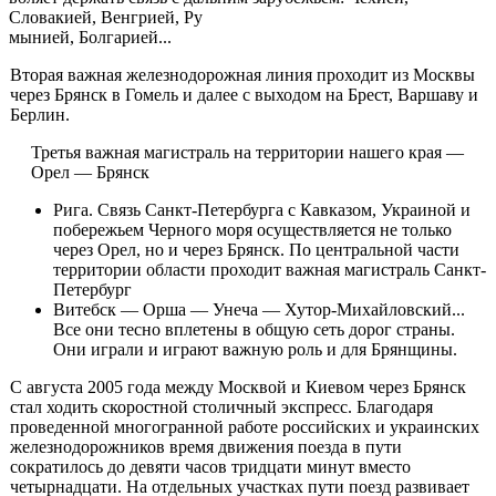
Словакией, Венгрией, Ру­
мынией, Болгарией...
Вторая важная железнодорожная линия проходит из Москвы
через Брянск в Гомель и далее с выходом на Брест, Варшаву и
Берлин.
Третья важная магистраль на территории нашего края —
Орел — Брянск
Рига. Связь Санкт-Петербурга с Кавказом, Украиной и
побережьем Черного моря осуществляется не только
через Орел, но и через Брянск. По централь­ной части
территории области проходит важная магистраль Санкт-
Петербург
Витебск — Орша — Унеча — Хутор-Михайловский...
Все они тесно впле­тены в общую сеть дорог страны.
Они играли и играют важную роль и для Брянщины.
С августа 2005 года между Москвой и Киевом через Брянск
стал ходить ско­ростной столичный экспресс. Благодаря
проведенной многогранной работе российских и украинских
железнодорожников время движения поезда в пути
сократилось до девяти часов тридцати минут вместо
четырнадцати. На отде­льных участках пути поезд развивает