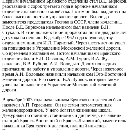
Первым начальником Брянского отделения стал В.Е. Бирюков,
работавший с сорок третьего года в Брянске начальником
отделения паровозного хозяйства. Потом он был выдвинут на
более высокие посты в управление дороги. Вырос до
заместителя председателя Госплана СССР, члена коллегии...
После В.Е. Би­рюкова начальником был назначен В.Н.
Стукало. В этой должности он прорабо­тал почти двадцать лет
до ухода на пенсию. В декабре 1962 года к руководству
отделением пришел И.Л. Паристый. Через шесть лет он ушел
на повышение в Управление Московской железной дороги.
Со временем возглавил ее. Потом начальниками Брянского
отделения были Н.П. Овсяник, A.M. Гурин, И.А. Жу-
равлевич, В.В. Рубцов, А.И. Володько. Двоих последних
пригласили на работу в управление дороги. Через некоторое
время А.И. Володько назначили начальни­ком Юго-Восточной
железной дороги. Его сменил В.А. Зуйков, который также
ушел на повышение в Управление Московской железной
дороги.
В декабре 2003 года начальником Брянского отделения был
назначен А.П. Герасимов. Он из семьи потомственных
железнодорожников. У него богатая жизненная школа.
Дежурный по станции, станционный диспетчер, началь­ник
станций Брянск-Восточный и Брянск-Льговский, заместитель
начальника Брянского отделения, главный инженер