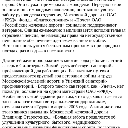
строю. Они служат примером для молодежи. Передают свои
знания и опыт молодому поколению, постоянно чувствуя
заботу руководс­тва отделения, Московской дороги и ОАО
«РЖД». Фонды «Благосостояние» и «Почет» ОАО
«Российские железные дороги» социально поддерживают
вете­ранов. Одним ежемесячно выплачивается дополнительная
отраслевая пенсия, не имеющим права на негосударственное
пенсионное обеспечение идет еже­месячное пособие.
Ветераны пользуются бесплатным проездом в пригородных
поездах, раз в год — в пассажирских.
Для детей железнодорожников многие годы работает летний
лагерь в Си-незерках. Зимой здесь действует санаторий-
профилакторий для работающих. Бесплатные путевки
предоставляются круглый год ветеранам войны и труда
Московской железной дороги в Унечский санаторий-
профилакторий. «Второго такого санатория, как «Унеча», нет,
пожалуй, больше ни на одной магистрали ОАО «РЖД».
Необычность этой здравницы в том, что отдыхают и лечатся
здесь исключительно ветераны-железнодорожники», —
отмечала газета «Гудок» в ап­реле 2005 года. А инициатором
этого явился начальник Московской железной дороги
Владимир Старостенко... «Большая забота проявляется об
улучшении культурного, бытового, медицинского
обслуживания, развитии физкультуры и спорта, подготовке