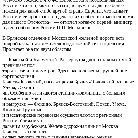
России, что они, можно сказать, выдуманы для нее более,
нежели для какой-либо другой страны Европы, что климат
России и ее пространство делают их особенно драгоценными
для нашего Отечества», — отмечал когда-то первый министр
путей сообщения России П.П. Мельников.
В Брянском отделении Московской железной дороги есть
подробная кар­та-схема железнодорожной сети отделения.
Пролегает она по двум областям
— Брянской и Калужской. Развернутая длина главных путей
превышает пол­
торы тысячи километров. Здесь расположены крупнейшие
сортировочная
Брянск-Льговский, пассажирская Брянск-Орловский, узловые
Унеча, Сухини-
чи. Особенно отличаются станции-кормилицы с большим
объемом погрузки
и выгрузки — Фокино, Брянск-Восточный, Почеп, Унеча,
Клинцы. Грузовые
и пассажирские перевозки осуществляются с регионами
России, ближним и
дальним зарубежьем. Железнодорожная линия Москва —
Брянск — Львов поз­
воляет держать связь с дальним зарубежьем: Чехией,