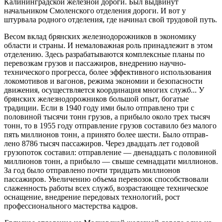
Калининградской железной дороги. Был выдвинут
начальником Смоленского отделения дороги. И вот у
штурвала родного отделения, где начинал свой трудовой путь.
Весом вклад брянских железнодорожников в экономику
области и страны. И немаловажная роль принадлежит в этом
отделению. Здесь разрабатываются комплексные планы по
перевозкам грузов и пассажиров, внедрению научно-
технического прогресса, более эффективного использования
локомотивов и вагонов, режима экономии и безопасности
движения, осуществляется коорди­нация многих служб... У
брянских железнодорожников большой опыт, богатые
традиции. Если в 1940 году ими было отправлено три с
половиной тысячи тонн грузов, а прибыло около трех тысяч
тонн, то в 1955 году отправление грузов со­ставило без малого
пять миллионов тонн, а принято более шести. Было отправ­
лено 8786 тысяч пассажиров. Через двадцать лет годовой
грузопоток составил: отправление — двенадцать с половиной
миллионов тонн, а прибыло — свыше семнадцати миллионов.
За год было отправлено почти тридцать миллионов
пассажиров. Увеличению объема перевозок способствовали
слаженность ра­боты всех служб, возрастающее техническое
оснащение, внедрение передовых технологий, рост
профессионального мастерства кадров.