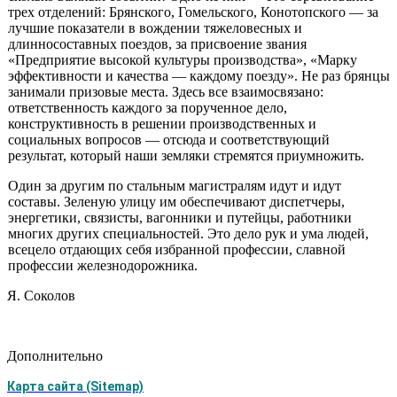
трех отделений: Брянского, Го­мельского, Конотопского — за
лучшие показатели в вождении тяжеловесных и
длинносоставных поездов, за присвоение звания
«Предприятие высокой куль­туры производства», «Марку
эффективности и качества — каждому поезду». Не раз брянцы
занимали призовые места. Здесь все взаимосвязано:
ответственность каждого за порученное дело,
конструктивность в решении производственных и
социальных вопросов — отсюда и соответствующий
результат, который наши земляки стремятся приумножить.
Один за другим по стальным магистралям идут и идут
составы. Зеленую ули­цу им обеспечивают диспетчеры,
энергетики, связисты, вагонники и путейцы, работники
многих других специальностей. Это дело рук и ума людей,
всецело отдающих себя избранной профессии, славной
профессии железнодорожника.
Я. Соколов
Дополнительно
Карта сайта (Sitemap)