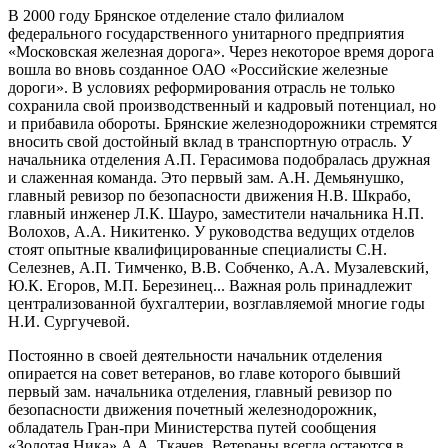
В 2000 году Брянское отделение стало филиалом
федерального государствен­ного унитарного предприятия
«Московская железная дорога». Через некоторое время дорога
вошла во вновь созданное ОАО «Российские железные
дороги». В условиях реформирования отрасль не только
сохранила свой производственный и кадровый потенциал, но
и прибавила обороты. Брянские железнодорожники стремятся
вносить свой достойный вклад в транспортную отрасль. У
началь­ника отделения А.П. Герасимова подобралась дружная
и слаженная команда. Это первый зам. А.Н. Демьянушко,
главный ревизор по безопасности движе­ния Н.В. Шкрабо,
главный инженер Л.К. Шауро, заместители начальника Н.П.
Волохов, А.А. Никитенко. У руководства ведущих отделов
стоят опытные ква­лифицированные специалисты С.Н.
Селезнев, А.П. Тимченко, В.В. Собченко, А.А. Музалевский,
Ю.К. Егоров, М.П. Березинец... Важная роль принадлежит
централизованной бухгалтерии, возглавляемой многие годы
Н.И. Сургучевой.
Постоянно в своей деятельности начальник отделения
опирается на совет ве­теранов, во главе которого бывший
первый зам. начальника отделения, главный ревизор по
безопасности движения почетный железнодорожник,
обладатель Гран-при Министерства путей сообщения
«Золотая Ника» А.А. Ткачев. Вете­раны всегда остаются в