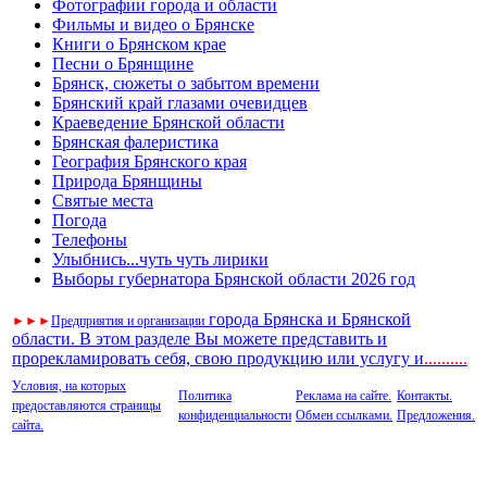
Фотографии города и области
Фильмы и видео о Брянске
Книги о Брянском крае
Песни о Брянщине
Брянск, сюжеты о забытом времени
Брянский край глазами очевидцев
Краеведение Брянской области
Брянская фалеристика
География Брянского края
Природа Брянщины
Святые места
Погода
Телефоны
Улыбнись...чуть чуть лирики
Выборы губернатора Брянской области 2026 год
города Брянска и Брянской
►
►
►
Предприятия и организации
области. В этом разделе Вы можете представить и
прорекламировать себя, свою продукцию или услугу и
..
........
Условия, на которых
Политика
Реклама на сайте.
Контакты.
предоставляются страницы
конфиденциальности
Обмен ссылками.
Предложения.
сайта.