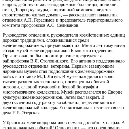
кадров, действуют железнодорожные больницы, поликли­
ника, Дворец культуры, спортивный комплекс, ведется
строительство жилых домов», — рассказывают начальник
отделения А.П. Герасимов и председатель территориального
комитета профсоюзов А.С. Селиванов.
Руководство отделения, руководители хозяйственных единиц
дорожат тради­циями, сложившимися среди
железнодорожников, приумножают их. Много лет тому назад
создан музей железнодорожников Брянского отделения.
Организован он был по инициативе председателя
райпрофсожа В.Я. Столовицкого. Его актив­но поддерживало
руководство отделения, ветераны. Первым заведующим
народ­ным музеем стал подполковник железнодорожных
войск в отставке М.Д. Лизун. В музее находилось около
тысячи различных экспонатов, посвященных богатой
истории, славной трудовой и боевой биографии
многотысячного коллектива. Музей располагался во Дворце
культуры железнодорожников. Затем был закрыт. В
двухтысячном году работу возобновил, переселившись в
железнодорожный колледж. Его возглавила энтузиаст своего
дела Н.Б. Эзерская.
У брянских железнодорожников немало достойных наград. А
сколько важ­ных событий! Одно из них — это соревнование