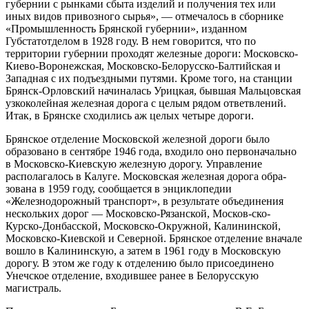
губернии с рынками сбыта изделий и полу­чения тех или
иных видов привозного сырья», — отмечалось в сборнике
«Про­мышленность Брянской губернии», изданном
Губстатотделом в 1928 году. В нем говорится, что по
территории губернии проходят железные дороги: Московско-
Киево-Воронежская, Московско-Белорусско-Балтийская и
Западная с их подъезд­ными путями. Кроме того, на станции
Брянск-Орловский начиналась Урицкая, бывшая Мальцовская
узкоколейная железная дорога с целым рядом ответвлений.
Итак, в Брянске сходились аж целых четыре дороги.
Брянское отделение Московской железной дороги было
образовано в сен­тябре 1946 года, входило оно первоначально
в Московско-Киевскую железную дорогу. Управление
располагалось в Калуге. Московская железная дорога обра­
зована в 1959 году, сообщается в энциклопедии
«Железнодорожный транспорт», в результате объединения
нескольких дорог — Московско-Рязанской, Москов-ско-
Курско-Донбасской, Московско-Окружной, Калининской,
Московско-Ки­евской и Северной. Брянское отделение вначале
вошло в Калининскую, а затем в 1961 году в Московскую
дорогу. В этом же году к отделению было присоеди­нено
Унечское отделение, входившее ранее в Белорусскую
магистраль.