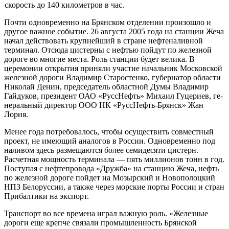
скорость до 140 километров в час.
Почти одновременно на Брянском отделении произошло и
другое важное событие. 26 августа 2005 года на станции Жеча
начал действовать крупнейший в стране нефтеналивной
терминал. Отсюда цистерны с нефтью пойдут по же­лезной
дороге во многие места. Роль станции будет велика. В
церемонии от­крытия приняли участие начальник Московской
железной дороги Владимир Старостенко, губернатор области
Николай Денин, председатель областной Думы Владимир
Гайдуков, президент ОАО «РуссНефть» Михаил Гуцериев, ге­
неральный директор ООО НК «РуссНефть-Брянск» Жан
Лория.
Менее года потребовалось, чтобы осуществить совместный
проект, не име­ющий аналогов в России. Одновременно под
наливом здесь размещаются более семидесяти цистерн.
Расчетная мощность терминала — пять миллионов тонн в год.
Поступая с нефтепровода «Дружба» на станцию Жеча, нефть
по железной дороге пойдет на Мозырский и Новополоцкий
НПЗ Белоруссии, а также через морские порты России и стран
Прибалтики на экспорт.
Транспорт во все времена играл важную роль. «Железные
дороги еще крепче связали промышленность Брянской