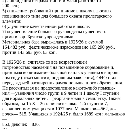
») ликвидация неграмотности и малограмотности—
200 чел.;
5) снижение требований при приеме в школу взрослых
повышенного типа для большего охвата пролетарского
элемента;
6) улучшение качественной работы в школе;
7i осуществление большего руководства существую-
щими в гор. Брянске учреждениями.
Материальная база выражалась в 1925/26 г. суммой
164.482 руб., фактически-же израсходовано 165.290 руб.,
против 143.693 руб. 63 коп.
В 1925/26 г., считаясь со все возрастающей
потребностью населения на повышенное образование и,
принимая во внимание большой наплыв учащихся в прош-
лом году (отказ многим, подавшим заявления), ОНО стал
перед задачей расширения рамок повышенного образования.
Не рассчитывая на предоставление какого-либо помеще-
ния,—увеличил число групп в 9 летке и 1 школу I ступени
для нормальных детей,—реорганизовал в семилетку. Таким
образом, на 15 X—26 г. числится школ 1-й ступени 7,
с количеством учащихся в 1077 чел. Мальчиков—562, де-
вочек— 515. Учащихся в 1924/25 г. было 1689 чел : мальчиков
—
853, девочек—836.