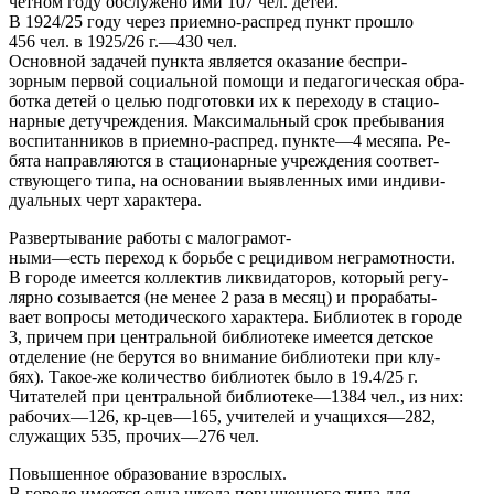
четном году обслужено ими 107 чел. детей.
В 1924/25 году через приемно-распред пункт прошло
456 чел. в 1925/26 г.—430 чел.
Основной задачей пункта является оказание беспри-
зорным первой социальной помощи и педагогическая обра-
ботка детей о целью подготовки их к переходу в стацио-
нарные детучреждения. Максимальный срок пребывания
воспитанников в приемно-распред. пункте—4 месяпа. Ре-
бята направляются в стационарные учреждения соответ-
ствующего типа, на основании выявленных ими индиви-
дуальных черт характера.
Развертывание работы с малограмот-
ными—есть переход к борьбе с рецидивом неграмотности.
В городе имеется коллектив ликвидаторов, который регу-
лярно созывается (не менее 2 раза в месяц) и прорабаты-
вает вопросы методического характера. Библиотек в городе
3, причем при центральной библиотеке имеется детское
отделение (не берутся во внимание библиотеки при клу-
бях). Такое-же количество библиотек было в 19.4/25 г.
Читателей при центральной библиотеке—1384 чел., из них:
рабочих—126, кр-цев—165, учителей и учащихся—282,
служащих 535, прочих—276 чел.
Повышенное образование взрослых.
В городе имеется одна школа повышенного типа для