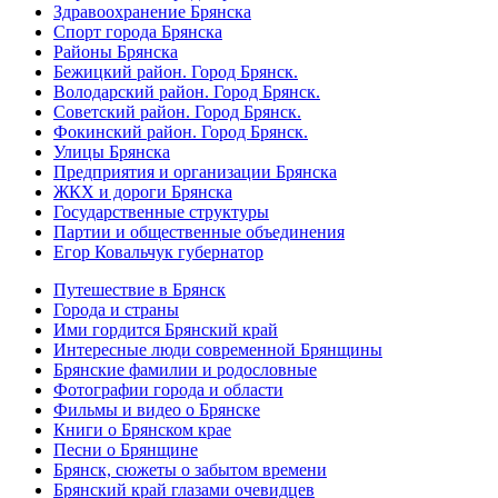
Здравоохранение Брянска
Спорт города Брянска
Районы Брянска
Бежицкий район. Город Брянск.
Володарский район. Город Брянск.
Советский район. Город Брянск.
Фокинский район. Город Брянск.
Улицы Брянска
Предприятия и организации Брянска
ЖКХ и дороги Брянска
Государственные структуры
Партии и общественные объединения
Егор Ковальчук губернатор
Путешествие в Брянск
Города и страны
Ими гордится Брянский край
Интересные люди современной Брянщины
Брянские фамилии и родословные
Фотографии города и области
Фильмы и видео о Брянске
Книги о Брянском крае
Песни о Брянщине
Брянск, сюжеты о забытом времени
Брянский край глазами очевидцев