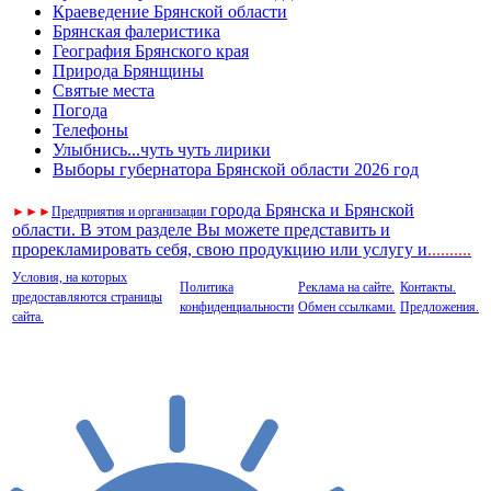
Краеведение Брянской области
Брянская фалеристика
География Брянского края
Природа Брянщины
Святые места
Погода
Телефоны
Улыбнись...чуть чуть лирики
Выборы губернатора Брянской области 2026 год
города Брянска и Брянской
►
►
►
Предприятия и организации
области. В этом разделе Вы можете представить и
прорекламировать себя, свою продукцию или услугу и
..
........
Условия, на которых
Политика
Реклама на сайте.
Контакты.
предоставляются страницы
конфиденциальности
Обмен ссылками.
Предложения.
сайта.