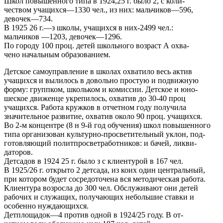
Школ повышенного типа в 1924,25 г. было 2, с коли-
чеством учащихся—1330 чел., из них: мальчиков—596,
девочек—734.
В 1925 26 г.—з школы, учащихся в них-2499 чел.:
мальчиков —1203, девочек—1296.
По городу 100 проц. детей школьного возраст А охва-
чено начальным образованием.
Детское самоуправление в школах охватило весь актив
учащихся и вылилось в довольно простую и подвижную
форму: группком, школьком и комиссии. Детское и юно-
шеское движенце укрепилось, охватив до 30-40 проц
учащихся. Работа кружков в отчетном году получила
значительное развитие, охватив около 90 проц. учащихся.
Во 2-м концентре (8 н 9-й год обучения) школ повышенного
типа организован культурно-просветительный уклон, под-
готовляющий политпросветработников: и бачей, ликви-
даторов.
Детсадов в 1924 25 г. было з с клиентурой в 167 чел.
В 1925/26 г. открыто 2 детсада, из коих один центральный,
при котором будет сосредоточена вся методическая работа.
Клиентура возросла до 300 чел. Обслуживают они детей
рабочих и служащих, получающих небольшие ставки и
особенно нуждающихся.
Детплощадок—4 против одной в 1924/25 году. В от-