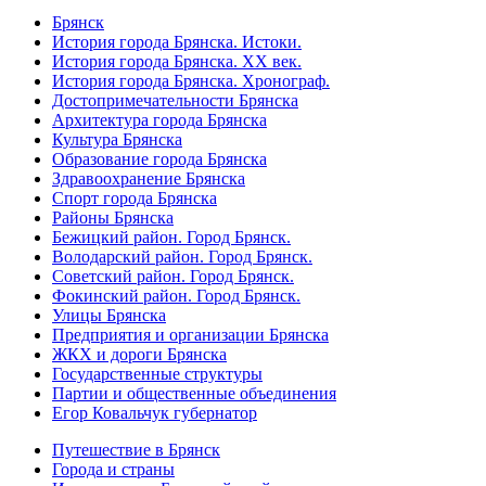
Брянск
История города Брянска. Истоки.
История города Брянска. XX век.
История города Брянска. Хронограф.
Достопримечательности Брянска
Архитектура города Брянска
Культура Брянска
Образование города Брянска
Здравоохранение Брянска
Спорт города Брянска
Районы Брянска
Бежицкий район. Город Брянск.
Володарский район. Город Брянск.
Советский район. Город Брянск.
Фокинский район. Город Брянск.
Улицы Брянска
Предприятия и организации Брянска
ЖКХ и дороги Брянска
Государственные структуры
Партии и общественные объединения
Егор Ковальчук губернатор
Путешествие в Брянск
Города и страны