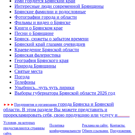
Ими гордится Брянский край
Интересные люди современной Брянщины
Брянские фамилии и родословные
Фотографии города и области
Фильмы и видео о Брянске
Книги о Брянском крае
Песни о Брянщине
Брянск, сюжеты о забытом времени
Брянский край глазами очевидцев
Краеведение Брянской области
Брянская фалеристика
География Брянского края
Природа Брянщины
Святые места
Погода
Телефоны
Улыбнись...чуть чуть лирики
Выборы губернатора Брянской области 2026 год
города Брянска и Брянской
►
►
►
Предприятия и организации
области. В этом разделе Вы можете представить и
прорекламировать себя, свою продукцию или услугу и
..
........
Условия, на которых
Политика
Реклама на сайте.
Контакты.
предоставляются страницы
конфиденциальности
Обмен ссылками.
Предложения.
сайта.