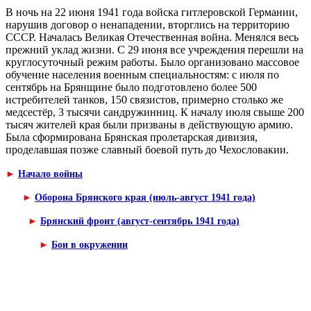
В ночь на 22 июня 1941 года войска гитлеровской Германии,
нарушив договор о ненападении, вторглись на территорию
СССР. Началась Великая Отечественная война. Менялся весь
прежний уклад жизни. С 29 июня все уч­реждения перешли на
круглосуточный режим работы. Было организовано массовое
обучение населения военным специальностям: с июля по
сентябрь на Брянщине было подготовлено более 500
истребителей танков, 150 связи­стов, примерно столько же
медсестёр, 3 тысячи сандружинниц. К началу июля свыше 200
тысяч жителей края были призваны в действующую армию.
Была сформирована Брянская пролетарская дивизия,
проделавшая позже славный боевой путь до Чехословакии.
►
Начало войны
►
Оборона Брянского края (июль-август 1941 года)
►
Брянский фронт (август-сентябрь 1941 года)
►
Бои в окружении