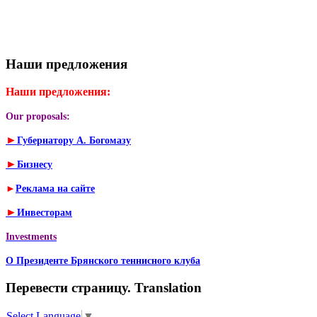
Наши предложения
Наши предложения:
Our proposals:
►
Губернатору А. Богомазу
►
Бизнесу
►
Реклама на сайте
►
Инвесторам
Investments
О Президенте Брянского теннисного клуба
Перевести страницу. Translation
Select Language
▼