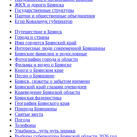
ЖКХ и дороги Брянска
Государственные структуры
Партии и общественные объединения
Егор Ковальчук губернатор
Путешествие в Брянск
Города и страны
Ими гордится Брянский край
Интересные люди современной Брянщины
Брянские фамилии и родословные
Фотографии города и области
Фильмы и видео о Брянске
Книги о Брянском крае
Песни о Брянщине
Брянск, сюжеты о забытом времени
Брянский край глазами очевидцев
Краеведение Брянской области
Брянская фалеристика
География Брянского края
Природа Брянщины
Святые места
Погода
Телефоны
Улыбнись...чуть чуть лирики
Выборы губернатора Брянской области 2026 год