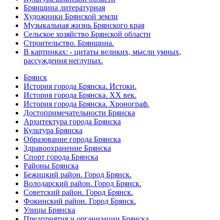
Брянщина литературная
Художники Брянской земли
Музыкальная жизнь Брянского края
Сельское хозяйство Брянской области
Строительство. Брянщина.
В картинках: - цитаты великих, мысли умных,
рассуждения неглупых.
Брянск
История города Брянска. Истоки.
История города Брянска. XX век.
История города Брянска. Хронограф.
Достопримечательности Брянска
Архитектура города Брянска
Культура Брянска
Образование города Брянска
Здравоохранение Брянска
Спорт города Брянска
Районы Брянска
Бежицкий район. Город Брянск.
Володарский район. Город Брянск.
Советский район. Город Брянск.
Фокинский район. Город Брянск.
Улицы Брянска
Предприятия и организации Брянска