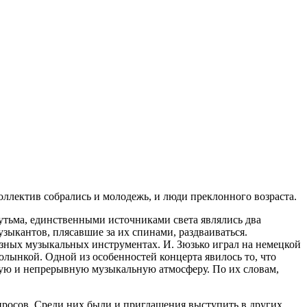
ллектив собрались и моло­дежь, и люди преклонного возраста.
лутьма, единственными источни­ками света являлись два
зыкантов, плясавшие за их спинами, раздваивать­ся.
зных музыкальных инструмен­тах. И. Зюзько играл на немецкой
олынкой. Одной из особенностей кон­церта явилось то, что
ную и непре­рывную музыкальную атмосферу. По их словам,
росов. Среди них были и приглашения вы­ступить в других