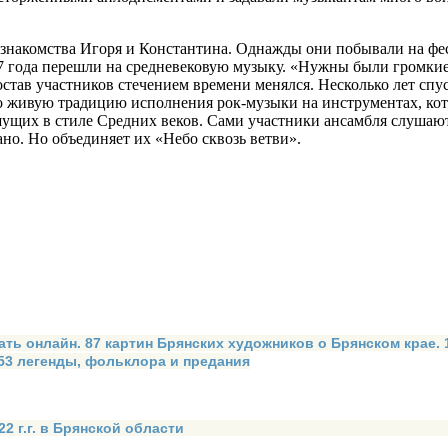
те знакомства Иго­ря и Константина. Однажды они побывали на ф
07 года перешли на средневековую му­зыку. «Нужны были громки
став участников стечением времени менялся. Несколько лет спус
о живую традицию исполнения рок-музыки на инструментах, кото
­щих в стиле Средних веков. Сами участни­ки ансамбля слушают
но. Но объединяет их «Небо сквозь ветви».
ать онлайн. 87 картин Брянских художников о Брянском крае.
 53 легенды, фольклора и предания
2 г.г. в Брянской области