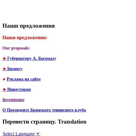
Наши предложения
Наши предложения:
Our proposals:
►
Губернатору А. Богомазу
►
Бизнесу
►
Реклама на сайте
►
Инвесторам
Investments
О Президенте Брянского теннисного клуба
Перевести страницу. Translation
Select Language
▼