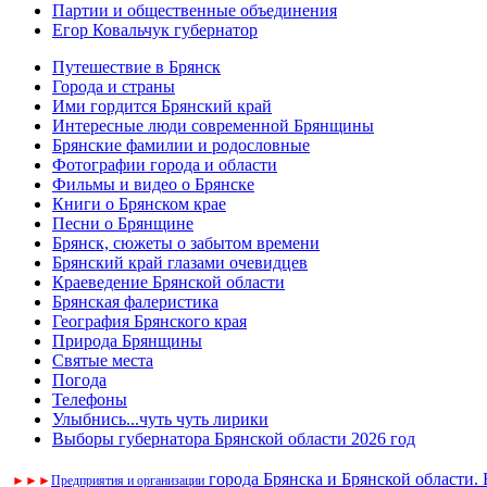
Партии и общественные объединения
Егор Ковальчук губернатор
Путешествие в Брянск
Города и страны
Ими гордится Брянский край
Интересные люди современной Брянщины
Брянские фамилии и родословные
Фотографии города и области
Фильмы и видео о Брянске
Книги о Брянском крае
Песни о Брянщине
Брянск, сюжеты о забытом времени
Брянский край глазами очевидцев
Краеведение Брянской области
Брянская фалеристика
География Брянского края
Природа Брянщины
Святые места
Погода
Телефоны
Улыбнись...чуть чуть лирики
Выборы губернатора Брянской области 2026 год
города Брянска и Брянской области.
►
►
►
Предприятия и организации