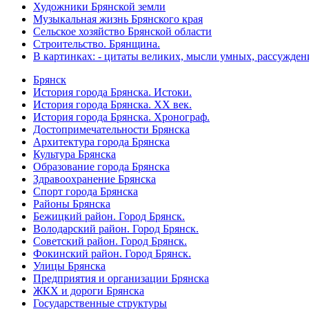
Художники Брянской земли
Музыкальная жизнь Брянского края
Сельское хозяйство Брянской области
Строительство. Брянщина.
В картинках: - цитаты великих, мысли умных, рассужден
Брянск
История города Брянска. Истоки.
История города Брянска. XX век.
История города Брянска. Хронограф.
Достопримечательности Брянска
Архитектура города Брянска
Культура Брянска
Образование города Брянска
Здравоохранение Брянска
Спорт города Брянска
Районы Брянска
Бежицкий район. Город Брянск.
Володарский район. Город Брянск.
Советский район. Город Брянск.
Фокинский район. Город Брянск.
Улицы Брянска
Предприятия и организации Брянска
ЖКХ и дороги Брянска
Государственные структуры