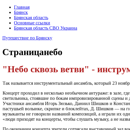
Главная
Брянск
Брянская область
Основные ссылки
Брянская область СВО Украина
Путешествие по Брянску
Страница
небо
"Небо сквозь ветви" - инстру
Так называется инструментальный ан­самбль, который 23 ноябр
Концерт проходил в несколько необыч­ном антураже: в зале, гд
светильника, сто­явшие по бокам импровизированной сце­ны и д
Участники ансамбля Игорь Зюзько, Даниил Шишков и Константи
пасту­шьей волынке, скрипке и блоклейтах, Д. Шишков — на гит
музыканты не гово­рили названий композиций, а играли их од
«люди приходят на концерты, что­бы слушать музыку, а не назв
По окончании концерта зрители сотряса­ли выставочный зал в