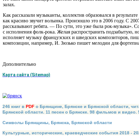
залах.
Как рассказали музыканты, коллектив образовался в результа
как красиво звучит волынка. Произошло это в 2006 году. С 20
рассказывают ребята. — По сути, это уже была рок-музыка». Со
с исполнения фолк-рока. Желая распространить подза­бытую, н
исполняет музыку фран­цузских и шведских композиторов, пишу
композиции, например, И. Зюзько пишет мелодии для фортепиа
Дополнительно
Карта сайта (Sitemap)
246 книг в
PDF
о Брянщине, Брянске и Брянской области, чит
Брянской области. 11 песен о Брянске. 98 фильмов и видео.
Символы Брянщины, Брянска, Брянской области
Культурные, исторические, краеведческие события 2018 - 202