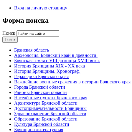
Вход на личную страницу
Форма поиска
Поиск
Брянская область
Археология. Брянский край в древности.
Брянская земля с VIII до конца XVIII века.
История Брянщины XIX - XX века
История Брянщины. Хронограф.
Геральдика Брянского края
Важнейшие военные сражения в истории Брянского края
Города Брянской области
Районы Брянской области
Населённые пункты Брянского края
Архитектура Брянской области
Достопримечательности Брянщины
Здравоохранение Брянской области
Образование Брянской области
Культура Брянской области
Брянщина литературная