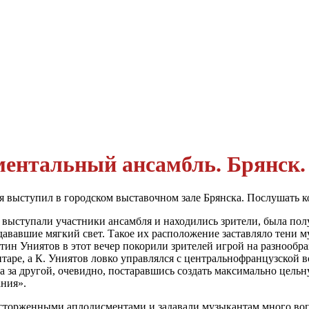
ментальный ан­самбль. Брянск.
я выступил в городском выставочном зале Брянска. Послушать ко
е выступали уча­стники ансамбля и находились зрители, была по
ававшие мягкий свет. Такое их рас­положение заставляло тени му
н Униятов в этот вечер покорили зрителей игрой на разнообра
аре, а К. Униятов лов­ко управлялся с центральнофранцузской в
на за другой, очевидно, постаравшись создать максимально цель
ания».
осторженными апло­дисментами и задавали музыкантам много воп