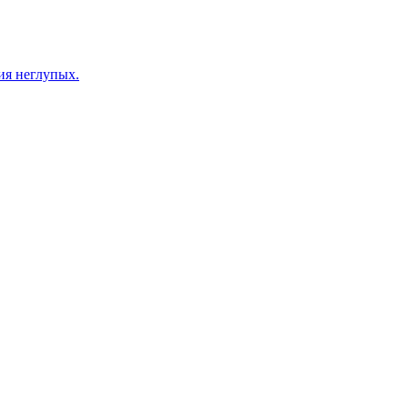
ия неглупых.