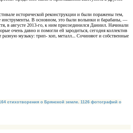
естивале исторической реконструкции и были поражены тем,
е инструменты. В основном, это были волынки и бараба­ны, —
тя, в августе 2013-го, к ним присоеди­нился Даниил. Начинали
рые очень давно и помогли ей зародиться, се­годня коллектив
 разную музыку: трип- хоп, металл... Сочиняют и собственные
 164 стихотворения о Брянской земле. 1126 фотографий о