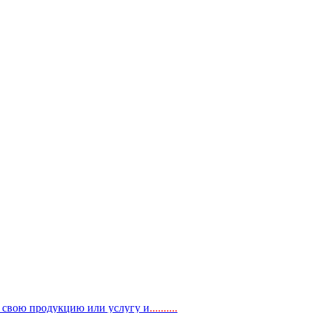
, свою продукцию или услугу и
..
........