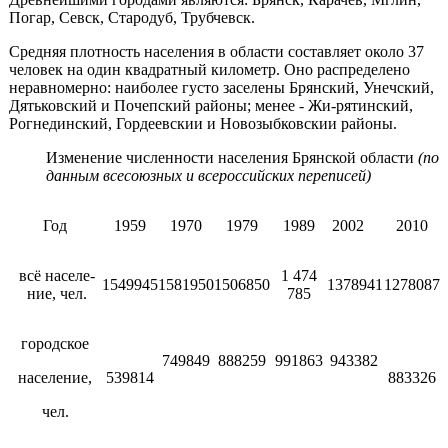
Погар, Севск, Стародуб, Трубчевск.
Средняя плотность населения в области составляет око­ло 37
человек на один квадратный километр. Оно распре­делено
неравномерно: наиболее густо заселены Брянский, Унечский,
Дятьковский и Почепский районы; менее - Жи-рятинский,
Рогнединский, Гордеевскии и Новозыбковскии районы.
Изменение численности населения Брянской области
(
по
данным всесоюзных и всероссийских переписей)
Год
1959
1970
1979
1989
2002
2010
всё населе­
1 474
1549945
1581950
1506850
1378941
1278087
ние, чел.
785
городское
749849
888259
991863
943382
население,
539814
883326
чел.