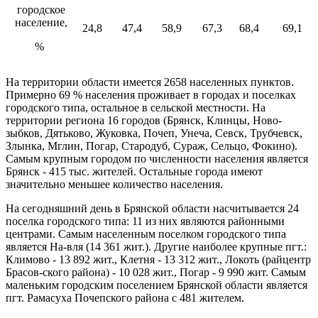
городское
население,
24,8
47,4
58,9
67,3
68,4
69,1
%
На территории области имеется 2658 населенных пун­ктов.
Примерно 69 % населения проживает в городах и по­селках
городского типа, остальное в сельской местности. На
территории региона 16 городов (Брянск, Клинцы, Ново-
зыбков, Дятьково, Жуковка, Почеп, Унеча, Севск, Трубчевск,
Злынка, Мглин, Погар, Стародуб, Сураж, Сельцо, Фокино).
Самым крупным городом по численности населения яв­ляется
Брянск - 415 тыс. жителей. Остальные города име­ют
значительно меньшее количество населения.
На сегодняшний день в Брянской области насчитывается 24
поселка го­родского типа: 11 из них являются рай­онными
центрами. Самым населенным поселком городского типа
является На-вля (14 361 жит.). Другие наиболее круп­ные пгт.:
Климово - 13 892 жит., Клетня - 13 312 жит., Локоть (райцентр
Брасов-ского района) - 10 028 жит., Погар - 9 990 жит. Самым
маленьким городским поселением Брянской области является
пгт. Рамасуха Почепского района с 481 жителем.