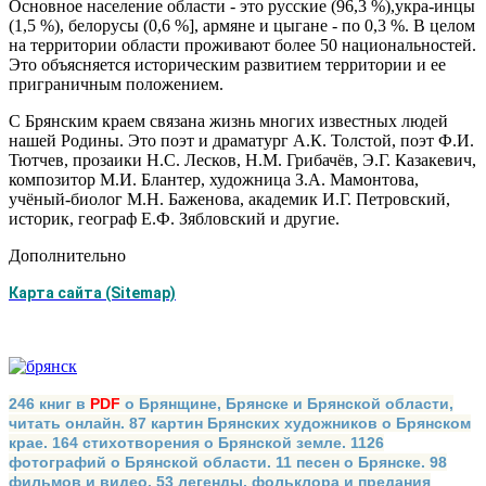
Основное население области - это русские (96,3 %),укра-инцы
(1,5 %), белорусы (0,6 %], армяне и цыгане - по 0,3 %. В целом
на территории области проживают более 50 нацио­нальностей.
Это объясняется историческим развитием тер­ритории и ее
приграничным положением.
С Брянским краем связана жизнь многих известных людей
нашей Роди­ны. Это поэт и драматург А.К. Толстой, поэт Ф.И.
Тютчев, прозаики Н.С. Лесков, Н.М. Грибачёв, Э.Г. Казакевич,
композитор М.И. Блантер, художница З.А. Мамонтова,
учёный-биолог М.Н. Баженова, академик И.Г. Петровский,
историк, географ Е.Ф. Зябловский и другие.
Дополнительно
Карта сайта (Sitemap)
246 книг в
PDF
о Брянщине, Брянске и Брянской области,
читать онлайн. 87 картин Брянских художников о Брянском
крае. 164 стихотворения о Брянской земле. 1126
фотографий о Брянской области. 11 песен о Брянске. 98
фильмов и видео. 53 легенды, фольклора и предания