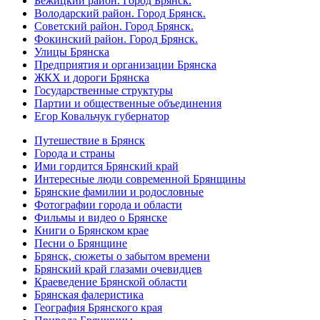
Бежицкий район. Город Брянск.
Володарский район. Город Брянск.
Советский район. Город Брянск.
Фокинский район. Город Брянск.
Улицы Брянска
Предприятия и организации Брянска
ЖКХ и дороги Брянска
Государственные структуры
Партии и общественные объединения
Егор Ковальчук губернатор
Путешествие в Брянск
Города и страны
Ими гордится Брянский край
Интересные люди современной Брянщины
Брянские фамилии и родословные
Фотографии города и области
Фильмы и видео о Брянске
Книги о Брянском крае
Песни о Брянщине
Брянск, сюжеты о забытом времени
Брянский край глазами очевидцев
Краеведение Брянской области
Брянская фалеристика
География Брянского края