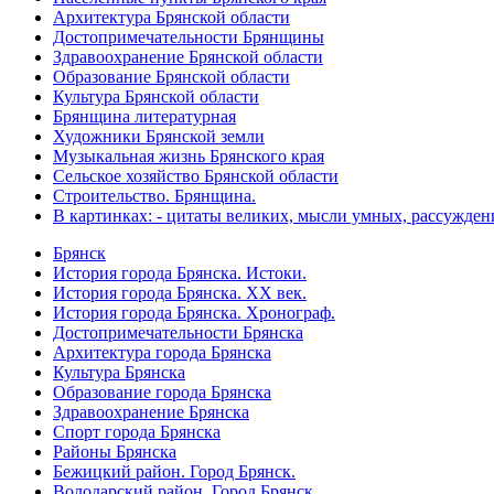
Архитектура Брянской области
Достопримечательности Брянщины
Здравоохранение Брянской области
Образование Брянской области
Культура Брянской области
Брянщина литературная
Художники Брянской земли
Музыкальная жизнь Брянского края
Сельское хозяйство Брянской области
Строительство. Брянщина.
В картинках: - цитаты великих, мысли умных, рассужден
Брянск
История города Брянска. Истоки.
История города Брянска. XX век.
История города Брянска. Хронограф.
Достопримечательности Брянска
Архитектура города Брянска
Культура Брянска
Образование города Брянска
Здравоохранение Брянска
Спорт города Брянска
Районы Брянска
Бежицкий район. Город Брянск.
Володарский район. Город Брянск.