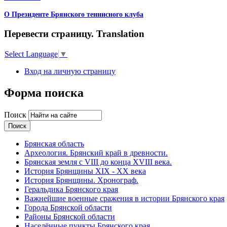
О Президенте Брянского теннисного клуба
Перевести страницу. Translation
Select Language
▼
Вход на личную страницу
Форма поиска
Поиск
Брянская область
Археология. Брянский край в древности.
Брянская земля с VIII до конца XVIII века.
История Брянщины XIX - XX века
История Брянщины. Хронограф.
Геральдика Брянского края
Важнейшие военные сражения в истории Брянского края
Города Брянской области
Районы Брянской области
Населённые пункты Брянского края