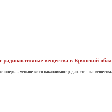
 радиоак­тивные вещества
в Брянской обла
рас­ноперка - меньше всего накапливают радиоактивные вещества.