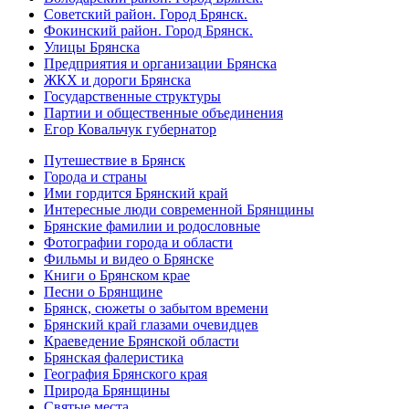
Советский район. Город Брянск.
Фокинский район. Город Брянск.
Улицы Брянска
Предприятия и организации Брянска
ЖКХ и дороги Брянска
Государственные структуры
Партии и общественные объединения
Егор Ковальчук губернатор
Путешествие в Брянск
Города и страны
Ими гордится Брянский край
Интересные люди современной Брянщины
Брянские фамилии и родословные
Фотографии города и области
Фильмы и видео о Брянске
Книги о Брянском крае
Песни о Брянщине
Брянск, сюжеты о забытом времени
Брянский край глазами очевидцев
Краеведение Брянской области
Брянская фалеристика
География Брянского края
Природа Брянщины
Святые места