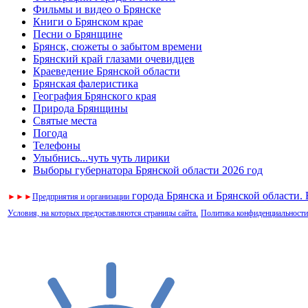
Фильмы и видео о Брянске
Книги о Брянском крае
Песни о Брянщине
Брянск, сюжеты о забытом времени
Брянский край глазами очевидцев
Краеведение Брянской области
Брянская фалеристика
География Брянского края
Природа Брянщины
Святые места
Погода
Телефоны
Улыбнись...чуть чуть лирики
Выборы губернатора Брянской области 2026 год
города Брянска и Брянской области.
►
►
►
Предприятия и организации
Условия, на которых предоставляются страницы сайта.
Политика конфиденциальности