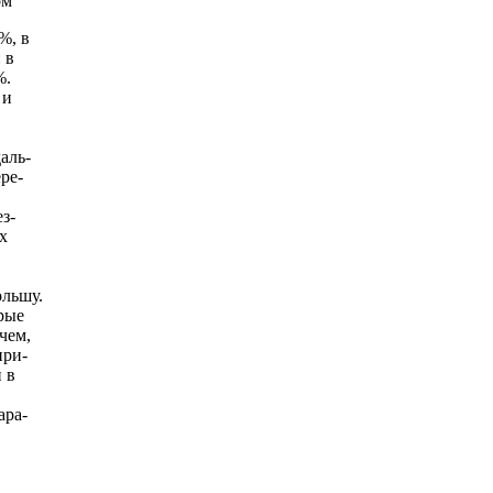
ом
%, в
 в
%.
 и
аль-
ре-
з-
их
ольшу.
рые
чем,
при-
 в
ара-