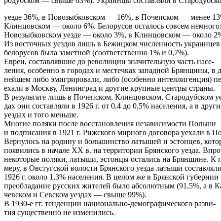
родубском — свыше 63%). Украинцы составляли в Стародубск
уезде 36%, в Новозыбковском — 16%, в Почепском — менее 13
Клинцовском — около 6%. Белорусов осталось совсем немного:
Новозыбковском уезде — около 3%, в Клинцовском — около 2
Из восточных уездов лишь в Бежицком численность украинцев
белорусов была заметной (соответственно 1% и 0,7%).
Евреи, составлявшие до революции значительную часть насе-
ления, особенно в городах и местечках западной Брянщины, в д
нейшем либо эмигрировали, либо (особенно интеллигенция) пе
ехали в Москву, Ленинград и другие крупные центры страны.
В результате лишь в Почепском, Клинцовском, Стародубском уе
дах они составляли в 1926 г. от 0,4 до 0,5% населения, а в друг
уездах и того меньше.
Многие поляки после восстановления независимости Польши
и подписания в 1921 г. Рижского мирного договора уехали в П
Вернулось на родину и большинство латышей и эстонцев, кото
появились в начале XX в. на территории Брянского уезда. Впро
некоторые поляки, латыши, эстонцы остались на Брянщине. К 
меру, в Овстугской волости Брянского уезда латыши составляли
1926 г. около 1,3% населения. В целом же в Брянской губернии
преобладание русских жителей было абсолютным (91,5%, а в К
чевском и Севском уездах — свыше 99%).
В 1930-е гг. тенденции национально-демографического разви-
тия существенно не изменились.