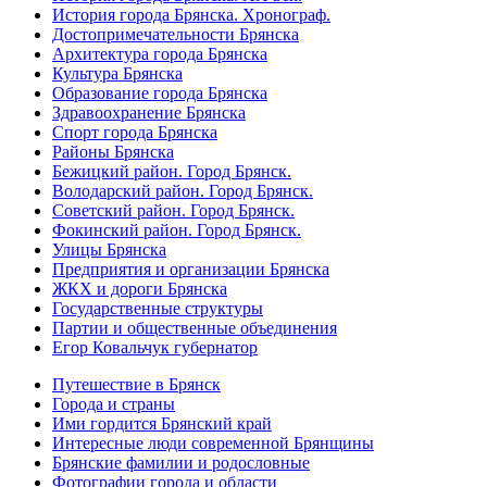
История города Брянска. Хронограф.
Достопримечательности Брянска
Архитектура города Брянска
Культура Брянска
Образование города Брянска
Здравоохранение Брянска
Спорт города Брянска
Районы Брянска
Бежицкий район. Город Брянск.
Володарский район. Город Брянск.
Советский район. Город Брянск.
Фокинский район. Город Брянск.
Улицы Брянска
Предприятия и организации Брянска
ЖКХ и дороги Брянска
Государственные структуры
Партии и общественные объединения
Егор Ковальчук губернатор
Путешествие в Брянск
Города и страны
Ими гордится Брянский край
Интересные люди современной Брянщины
Брянские фамилии и родословные
Фотографии города и области