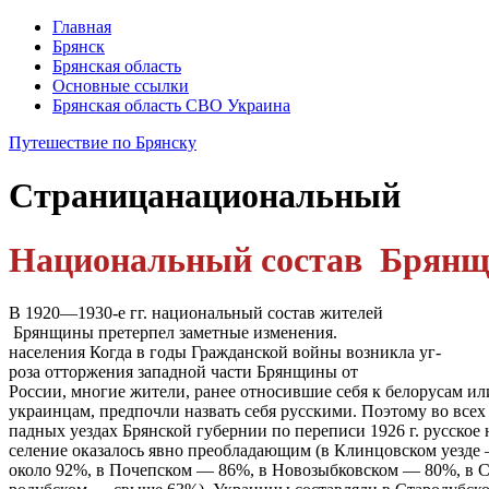
Главная
Брянск
Брянская область
Основные ссылки
Брянская область СВО Украина
Путешествие по Брянску
Страница
национальный
Национальный состав Брянщи
В 1920—1930-е гг. национальный состав жителей
Брянщины претерпел заметные изменения.
населения Когда в годы Гражданской войны возникла уг-
роза отторжения западной части Брянщины от
России, многие жители, ранее относившие себя к белорусам ил
украинцам, предпочли назвать себя русскими. Поэтому во всех 
падных уездах Брянской губернии по переписи 1926 г. русское 
селение оказалось явно преобладающим (в Клинцовском уезде
около 92%, в Почепском — 86%, в Новозыбковском — 80%, в С