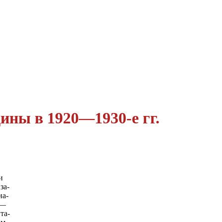
ны в 1920—1930-е гг.
и
за-
на-
 —
та-