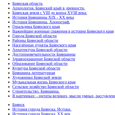
Брянская область
Археология. Брянский край в древности.
Брянская земля с VIII до конца XVIII века.
История Брянщины XIX - XX века
История Брянщины. Хронограф.
Геральдика Брянского края
Важнейшие военные сражения в истории Брянского края
Города Брянской области
Районы Брянской области
Населённые пункты Брянского края
Архитектура Брянской области
Достопримечательности Брянщины
Здравоохранение Брянской области
Образование Брянской области
Культура Брянской области
Брянщина литературная
Художники Брянской земли
Музыкальная жизнь Брянского края
Сельское хозяйство Брянской области
Строительство. Брянщина.
В картинках: - цитаты великих, мысли умных, рассужден
Брянск
История города Брянска. Истоки.
История города Брянска. XX век.