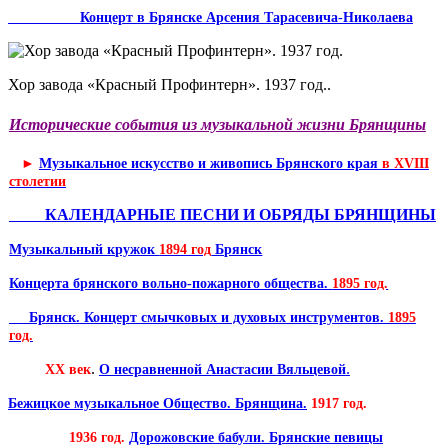
Концерт в Брянске Арсения Тарасевича-Николаева
Хор завода «Красный Профинтерн». 1937 год..
Исторические события из музыкальной жизни Брянщины
►
Музыкальное искусство и живопись Брянского края
в XVIII
столетии
КАЛЕНДАРНЫЕ ПЕСНИ И ОБРЯДЫ БРЯНЩИНЫ
Музыкальный кружок
1894 год
Брянск
Концерта брянского вольно-пожарного общества.
1895 год.
Брянск. Концерт смычковых и духовых инструментов.
1895
год.
.
.
XX век
О несравненной Анастасии Вяльцевой
Бежицкое музыкальное Общество. Брянщина.
1917 год.
1936 год.
Дорожовские бабули. Брянские певицы