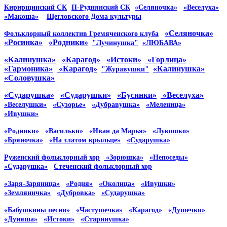
Кирирщинский СК
П-Руднянский СК
«Селяночка»
«Веселуха»
«Макоша»
Щегловского Дома культуры
«Селяночка»
Фольклорный коллектив Гремяченского клуба
«Росинка»
«Родники»
"Лучинушка"
«ЛЮБАВА»
«Калинушка»
«Карагод»
«Истоки»
«Горлица»
«Гармоника»
«Карагод»
«Калинушка»
"Журавушки"
«Соловушка»
«Сударушка»
«Сударушки»
«Бусинки»
«Веселуха»
«Веселушки»
«Сузорье»
«Дубравушка»
«Меленица»
«Ивушки»
«Родники»
«Васильки»
«Иван да Марья»
«Лукошко»
«Бряночка»
«На златом крыльце»
«Сударушка»
Руженский фольклорный хор
«Зорюшка»
«Непоседы»
«Сударушка»
Стеченский фольклорный хор
«Заря-Заряница»
«Родня»
«Околица»
«Ивушки»
«Земляничка»
«Дубровка»
«Сударушка»
«Бабушкины песни»
«Частушечка»
«Карагод»
«Душечки»
«Дуняша»
«Истоки»
«Старинушка»