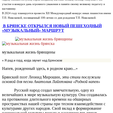
участие в конкурсе дань огромного уважения и памяти своему великому педагогу и
наставнику.
В 2024 году планируется провести XII Международный конкурс юных пианистов имени
Т.П. Николаевой, посвященный 100-летию со дня рождения Т.П. Николаевой.
В БРЯНСКЕ ОТКРЫЛСЯ НОВЫЙ ПЕШЕХОДНЫЙ
«МУЗЫКАЛЬНЫЙ» МАРШРУТ
музыкальная жизнь брянщины
« Я рад и горд, когда звучит над Брянском
Напев, рожденный здесь, в родном краю...»
Брянский поэт Леонид Мирошин,
эти стихи послужили
основой для песни Анатолия Лайхтмана «Родной напев»
Русский народ создал замечательную, одну из
величайших в мире музыкальную культуру. Она создавалась
на протяжении длительного времени на обширных
пространствах нашей страны при тесном взаимодействии с
культурами других народов. Свой вклад в формирование
национальной культуры внесло и население тех земель,