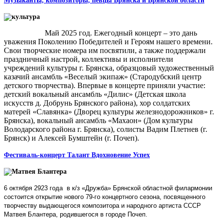
Музыканты, композиторы, певцы Брянска и Брянской области
Май 2025 год. Ежегодный концерт – это дань
уважения Поколению Победителей и Героям нашего времени.
Свои творческие номера им посвятили, а также поддержали
праздничный настрой, коллективы и исполнители
учреждений культуры г. Брянска, образцовый художественный
казачий ансамбль «Веселый экипаж» (Стародубский центр
детского творчества). Впервые в концерте приняли участие:
детский вокальный ансамбль «Дилис» (Детская школа
искусств д. Добрунь Брянского района), хор солдатских
матерей «Славянка» (Дворец культуры железнодорожников» г.
Брянска), вокальный ансамбль «Махаон» (Дом культуры
Володарского района г. Брянска), солисты Вадим Плетнев (г.
Брянск) и Алексей Бумштейн (г. Почеп).
Фестиваль-концерт Талант Вдохновение Успех
6 октября 2923 года в к/з «Дружба» Брянской областной филармонии
состоится открытие нового 79-го концертного сезона, посвященного
творчеству выдающегося композитора и народного артиста СССР
Матвея Блантера, родившегося в городе Почеп.