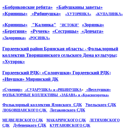
«Бобриковские ребята»
«Бабушкины заветы»
«Криницы»
«Рябинушка»
«ХУТОРЯНКА»
«КУПАЛИНКА»
«Криницы»
"Калинка"
«Зорянка»
"ИСТОКИ"
«Берегиня»
«Ручеек»
«Сестрицы»
«Девчата»
«Задоринка»
«РОСИНКА»
Гордеевский район Брянская область: - Фольклорный
коллектив Творишинского сельского Дома культуры;
«Хуторок»
Гордеевский РДК; «Соловушки» Гордеевский РДК;
«Ивушки» Мирниский ДК
«Сувенир»
«Веселушки»
«СУДАРУШКА» и «РЯБИНУШКА
»
ФОЛЬКЛОРНЫЕ КОЛЛЕКТИВЫ «ЗАБАВА» и «Красногорочка»
Фольклорный коллектив Яловского СДК
Увельского СДК
Лотаковского СДК
ЛЮБОВШАНСКОГО СДК
МЕДВЕДЕВСКОГО СДК
МАКАРИЧСКОГО СДК
ЛЕТЯХОВСКОГО
Дубенецкого СДК
СДК
КУРГАНОВСКОГО СДК