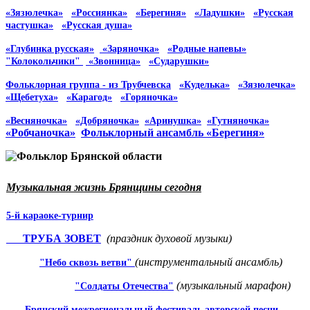
«Зязюлечка»
«Россиянка»
«Берегиня»
«Ладушки»
«Русская
частушка»
«Русская душа»
«Глубинка русская»
«Заряночка»
«Родные напевы»
"Колокольчики"
«Звонница»
«Сударушки»
Фольклорная группа - из Трубчевска
«Куделька»
«Зязюлечка»
«Щебетуха»
«Карагод»
«Горяночка»
«Весняночка»
«Добряночка»
«Аринушка»
«Гутняночка»
«Робчаночка»
Фольклорный ансамбль «Берегиня»
Музыкальная жизнь Брянщины сегодня
5-й караоке-турнир
ТРУБА ЗОВЕТ
(праздник духовой музыки)
(инструментальный ан­самбль)
"Небо сквозь ветви"
(
музыкальный марафон
)
"Сол­даты Отечества"
Брянский межрегиональ­ный фестиваль авторской пес­ни