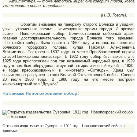
Архитектура — тоже летопись мира: она говорит тогда, когда
уже молчат и песни, и предания.
(Н. В. Гоголь).
Обратим внимание на панораму старого Брянска и увидим,
увы - утраченные звенья - исчезнувшие храмы горо­да. И прежде
всего - Новопокровский собор. Величественный соборный храм,
главная достопримечательность города Брянска того времени.
Постройка собора была начата в 1862 году и велась на средства
брянского городского головы, купца Николая Алексеевича
Вязьмитина. Построен в 1897 году на месте Преображенской церкви
Спасо-Поликарпова монастыря. В 1922 году собор был закрыт, а с
1925 года приспособлен под так называемый народный дом, в 1929
году в нем был оборудован окружной антирелигиозный музей, в 1930-
е годы преобразованный в кинотеатр «Октябрь». Храм был
значительно разрушен в годы Великой Отечественной войны. Снесен
20 июля 1968 года. В 1988 году на его месте построен
киноконцертный зал "Дружба".
На снимке Новопокровский собор
:
Открытка издательства Суворина. 1911 год.
Новопокровский собор в
Брянске.