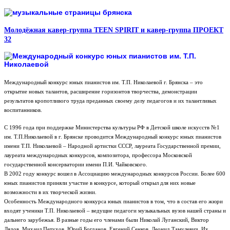
Молодёжная кавер-группа TEEN SPIRIT и кавер-группа ПРОЕКТ
32
Международный конкурс юных пианистов им. Т.П. Николаевой г. Брянска – это
открытие новых талантов, расширение горизонтов творчества, демонстрации
результатов кропотливого труда преданных своему делу педагогов и их талантливых
воспитанников.
С 1996 года при поддержке Министерства культуры РФ в Детской школе искусств №1
им. Т.П.Николаевой в г. Брянске проводится Международный конкурс юных пианистов
имени Т.П. Николаевой – Народной артистки СССР, лауреата Государственной премии,
лауреата международных конкурсов, композитора, профессора Московской
государственной консерватории имени П.И. Чайковского.
В 2002 году конкурс вошел в Ассоциацию международных конкурсов России. Более 600
юных пианистов приняли участие в конкурсе, который открыл для них новые
возможности в их творческой жизни.
Особенность Международного конкурса юных пианистов в том, что в состав его жюри
входят ученики Т.П. Николаевой – ведущие педагоги музыкальных вузов нашей страны и
дальнего зарубежья. В разные годы его членами были Николай Луганский, Виктор
Лядов, Михаил Петухов, Юрий Богданов, Евгений Сенков, Леонид Тамулевич. Их