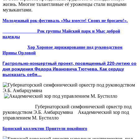
жизнь. Многие талантливые её уроженцы стали видными
музыкантами.
Молодежный рок-фестиваль «Мы вместе! Своих не бросаем!».
Рок группы Майский парк и Мыс доброй
надежды
Хор Хоровое дирижирование под руководством
Ирины Орловой
Гастрольно-концертный проект, посвященный 220-летию со
дня рождения Федора Ивановича Тютчева. Как сердцу
высказать себя…
Губернаторский симфонический оркестр под
руководством Э.Б. Амбарцумяна Академический хор под
управлением М. Бустилло
Брянский коллектив Приятели покойного