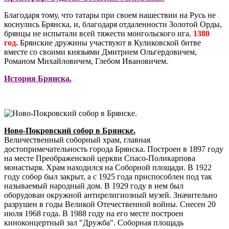
Благодаря тому, что татары при своем нашествии на Русь не
коснулись Брянска, и, благодаря отдаленности Золотой Орды,
брянцы не испытали всей тяжести монгольского ига.
1380
год.
Брянские дружины участвуют в Куликовской битве
вместе со своими князьями Дмитрием Ольгердовичем,
Романом Михайловичем, Глебом Ивановичем.
История Брянска.
Ново-Покровский собор в Брянске.
Величественный соборный храм, главная
достопримечательность города Брянска. Построен в 1897 году
на месте Преображенской церкви Спасо-Поликарпова
монастыря. Храм находился на Соборной площади. В 1922
году собор был закрыт, а с 1925 года приспособлен под так
называемый народный дом. В 1929 году в нем был
оборудован окружной антирелигиозный музей. Значительно
разрушен в годы Великой Отечественной войны. Снесен 20
июля 1968 года. В 1988 году на его месте построен
киноконцертный зал "Дружба". Соборная площадь