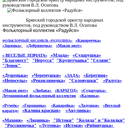
Брянский городской оркестр народных
инструментов, под руководством В.Л. Осипова
Фольклорный коллектив «Радуйся»
«Канареечка»
ФОЛЬКЛОРНЫЙ АНСАМБЛЬ «РАЗДОЛИНА»
«Зарянка»
«Дебряночка»
«Маков цвет»
«Млада»
«Сударушка»
« ВЕСЕЛЫЕ ДЕВЧАТА»
"Благовест"
"Нерусса"
"Крупетчанка"
"Селяне"
"Ленок"
«Душенька»
«Черемушки»
«Берегиня»
«ЛАДА»
«Непоседы»
«Рековляночка»
"Соловушки"
«Радуга»
«Маков цвет»
«Любава»
«КАРАГОД»
«Сударушка»
Летошницкий фольклорный коллектив
«Калинка»
«Ручеёк»
«Горошины»
«Канарейка»
«Ладушки»
«Веселый
«Калина красная»
«Акулинка»
карагод»
«Махоня»
«Людинка»
"Истоки"
"Коляда" и "Колядки"
"Россияночка"
«Лутенка»
«Истоки»
«Рябинушка»