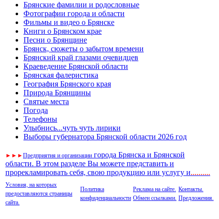
Брянские фамилии и родословные
Фотографии города и области
Фильмы и видео о Брянске
Книги о Брянском крае
Песни о Брянщине
Брянск, сюжеты о забытом времени
Брянский край глазами очевидцев
Краеведение Брянской области
Брянская фалеристика
География Брянского края
Природа Брянщины
Святые места
Погода
Телефоны
Улыбнись...чуть чуть лирики
Выборы губернатора Брянской области 2026 год
города Брянска и Брянской
►
►
►
Предприятия и организации
области. В этом разделе Вы можете представить и
прорекламировать себя, свою продукцию или услугу и
..
........
Условия, на которых
Политика
Реклама на сайте.
Контакты.
предоставляются страницы
конфиденциальности
Обмен ссылками.
Предложения.
сайта.