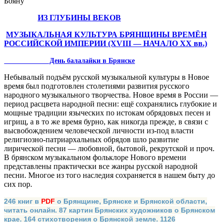
Бояну
ИЗ ГЛУБИНЫ ВЕКОВ
МУЗЫКАЛЬНАЯ КУЛЬТУРА БРЯНЩИНЫ ВРЕМЁН
РОССИЙСКОЙ ИМПЕРИИ (XVIII — НАЧАЛО XX вв.)
День балалайки в Брянске
Небывалый подъём русской музы­кальной культуры в Новое
время был подготовлен столетиями развития рус­ского
народного музыкального творче­ства. Новое время в России —
период расцвета народной песни: ещё сохра­нялись глубокие и
мощные традиции языческих по истокам обрядовых песен и
игрищ, а в то же время бурно, как ни­когда прежде, в связи с
высвобождением человеческой личности из-под власти
религиозно-патриархальных обрядов шло развитие
лирической песни — лю­бовной, бытовой, рекрутской и проч.
В брянском музыкальном фольклоре Но­вого времени
представлены практиче­ски все жанры русской народной
песни. Многое из того наследия сохраняется в нашем быту до
сих пор.
246 книг в
PDF
о Брянщине, Брянске и Брянской области,
читать онлайн. 87 картин Брянских художников о Брянском
крае. 164 стихотворения о Брянской земле. 1126