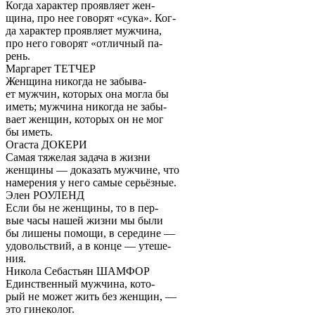
Когда характер проявляет жен-
щина, про нее говорят «сука». Ког-
да характер проявляет мужчина,
про него говорят «отличный па-
рень.
Маргарет ТЕТЧЕР
Женщина никогда не забыва-
ет мужчин, которых она могла бы
иметь; мужчина никогда не забы-
вает женщин, которых он не мог
бы иметь.
Огаста ДОКЕРИ
Самая тяжелая задача в жизни
женщины — доказать мужчине, что
намерения у него самые серьёзные.
Элен РОУЛЕНД
Если бы не женщины, то в пер-
вые часы нашей жизни мы были
бы лишены помощи, в середине —
удовольствий, а в конце — утеше-
ния.
Никола Себастьян ШАМФОР
Единственный мужчина, кото-
рый не может жить без женщин, —
это гинеколог.