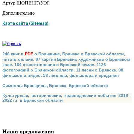
Артур ШОПЕНГАУЭР
Дополнительно
Карта сайта (Sitemap)
246 книг в
PDF
о Брянщине, Брянске и Брянской области,
читать онлайн. 87 картин Брянских художников о Брянском
крае. 164 стихотворения о Брянской земле. 1126
фотографий о Брянской области. 11 песен о Брянске. 98
фильмов и видео. 53 легенды, фольклора и предания
Символы Брянщины, Брянска, Брянской области
Культурные, исторические, краеведческие события 2018 -
2022 г.г. в Брянской области
Наши предложения