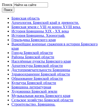
Поиск
Брянская область
Археология. Брянский край в древности.
Брянская земля с VIII до конца XVIII века.
История Брянщины XIX - XX века
История Брянщины. Хронограф.
Геральдика Брянского края
Важнейшие военные сражения в истории Брянского
края
Города Брянской области
Районы Брянской области
Населённые пункты Брянского края
Архитектура Брянской области
Достопримечательности Брянщины
Здравоохранение Брянской области
Образование Брянской области
Культура Брянской области
Брянщина литературная
Художники Брянской земли
Музыкальная жизнь Брянского края
Сельское хозяйство Брянской области
Строительство. Брянщина.