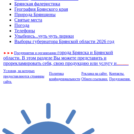
Брянская фалеристика
География Брянского края
Природа Брянщины
Святые места
Погода
Телефоны
Улыбнись...чуть чуть лирики
Выборы губернатора Брянской области 2026 год
города Брянска и Брянской
►
►
►
Предприятия и организации
области. В этом разделе Вы можете представить и
прорекламировать себя, свою продукцию или услугу и
..
........
Условия, на которых
Политика
Реклама на сайте.
Контакты.
предоставляются страницы
конфиденциальности
Обмен ссылками.
Предложения.
сайта.