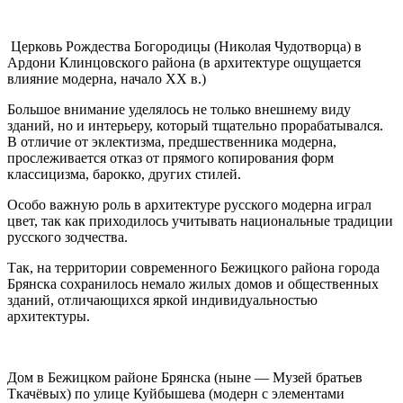
Церковь Рождества Богородицы (Николая Чудотворца) в
Ардони Клинцовского района (в архитек­туре ощущается
влияние модерна, начало XX в.)
Большое внимание уделялось не только внешнему виду
зданий, но и интерьеру, ко­торый тщательно прорабатывался.
В отличие от эклектизма, предшественника модерна,
прослеживается отказ от прямого копиро­вания форм
классицизма, барокко, других стилей.
Особо важную роль в архитектуре русско­го модерна играл
цвет, так как приходилось учитывать национальные традиции
русского зодчества.
Так, на территории современного Бежицкого района города
Брянска сохранилось не­мало жилых домов и общественных
зданий, отличающихся яркой индивидуальностью
архитектуры.
Дом в Бежицком районе Брянска (ныне — Музей братьев
Ткачёвых) по улице Куйбышева (модерн с элементами