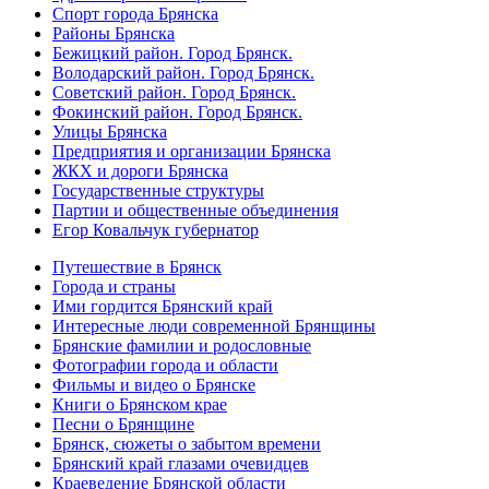
Спорт города Брянска
Районы Брянска
Бежицкий район. Город Брянск.
Володарский район. Город Брянск.
Советский район. Город Брянск.
Фокинский район. Город Брянск.
Улицы Брянска
Предприятия и организации Брянска
ЖКХ и дороги Брянска
Государственные структуры
Партии и общественные объединения
Егор Ковальчук губернатор
Путешествие в Брянск
Города и страны
Ими гордится Брянский край
Интересные люди современной Брянщины
Брянские фамилии и родословные
Фотографии города и области
Фильмы и видео о Брянске
Книги о Брянском крае
Песни о Брянщине
Брянск, сюжеты о забытом времени
Брянский край глазами очевидцев
Краеведение Брянской области