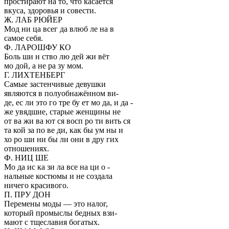
простирают на то, что касается
вкуса, здоровья и совести.
Ж. ЛАБ РЮЙЕР
Мод ни ца всег да влюб ле на в
самое себя.
Ф. ЛАРОШФУ КО
Боль ши н ство лю дей жи вёт
мо дой, а не ра зу мом.
Г. ЛИХТЕНБЕРГ
Самые застенчивые девушки
являются в полуобнажённом ви-
де, ес ли это го тре бу ет мо да, и да -
же увядшие, старые женщины не
от ва жи ва ют ся восп ро ти вить ся
та кой за по ве ди, как бы ум ны и
хо ро ши ни бы ли они в дру гих
отношениях.
Ф. НИЦ ШЕ
Мо да ис ка зи ла все на ци о -
нальные костюмы и не создала
ничего красивого.
П. ПРУ ДОН
Перемены моды — это налог,
который промыслы бедных взи-
мают с тщеславия богатых.