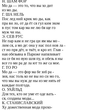
Н. ШАМ ФОР
Мо да — это то, что вы хо дит
из мо ды.
Г. ША НЕЛЬ
Пос лед ний крик мо ды, как
пра ви ло, от да ёт ся гул ким эхом
в пус том кар ма не лю бя ще го
муж чи ны.
Э. СЕВ РУС
Не пар кам и не гра ци ям мы мо -
лим ся, а мо де: она у нас пол нов ла -
ст но пря дёт, и ткёт, и кро ит. Глав -
ная обезьяна в Париже напяливает
на се бя но вую шля пу, и обезь я ны
все го ми ра де ла ют то же са мое.
Г. ТО РО
Мо да — это фор ма бе зоб ра -
зия, нас толь ко не вы но си мо го,
что мы вы нуж де ны из ме нять её
каждые полгода.
О. УАЙЛЬД
Для тех, кто не уме ет оде вать -
ся, созданы моды...
К. СТАНИСЛАВСКИЙ
Ху дожественная мода прохо-