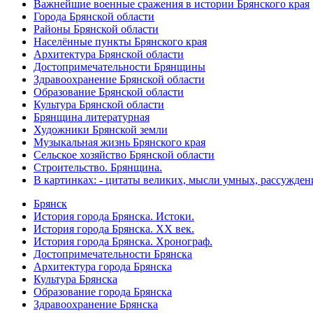
Важнейшие военные сражения в истории Брянского края
Города Брянской области
Районы Брянской области
Населённые пункты Брянского края
Архитектура Брянской области
Достопримечательности Брянщины
Здравоохранение Брянской области
Образование Брянской области
Культура Брянской области
Брянщина литературная
Художники Брянской земли
Музыкальная жизнь Брянского края
Сельское хозяйство Брянской области
Строительство. Брянщина.
В картинках: - цитаты великих, мысли умных, рассужден
Брянск
История города Брянска. Истоки.
История города Брянска. XX век.
История города Брянска. Хронограф.
Достопримечательности Брянска
Архитектура города Брянска
Культура Брянска
Образование города Брянска
Здравоохранение Брянска