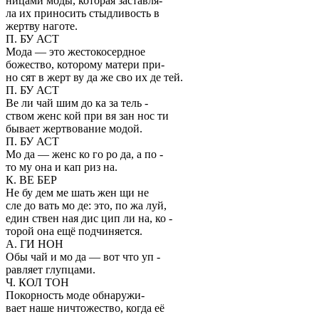
ницами моды, которая заставля-
ла их приносить стыдливость в
жертву наготе.
П. БУ АСТ
Мода — это жестокосердное
божество, которому матери при-
но сят в жерт ву да же сво их де тей.
П. БУ АСТ
Ве ли чай шим до ка за тель -
ством женс кой при вя зан нос ти
бывает жертвование модой.
П. БУ АСТ
Мо да — женс ко го ро да, а по -
то му она и кап риз на.
К. ВЕ БЕР
Не бу дем ме шать жен щи не
сле до вать мо де: это, по жа луй,
един ствен ная дис цип ли на, ко -
торой она ещё подчиняется.
А. ГИ НОН
Обы чай и мо да — вот что уп -
равляет глупцами.
Ч. КОЛ ТОН
Покорность моде обнаружи-
вает наше ничтожество, когда её