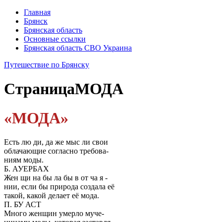
Главная
Брянск
Брянская область
Основные ссылки
Брянская область СВО Украина
Путешествие по Брянску
Страница
МОДА
«МОДА»
Есть лю ди, да же мыс ли свои
облачающие согласно требова-
ниям моды.
Б. АУЕРБАХ
Жен щи на бы ла бы в от ча я -
нии, если бы природа создала её
такой, какой делает её мода.
П. БУ АСТ
Много женщин умерло муче-