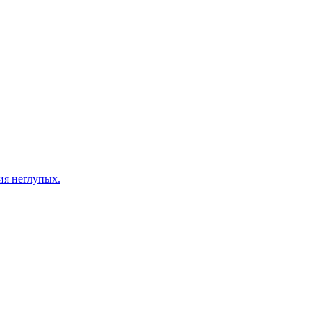
ия неглупых.