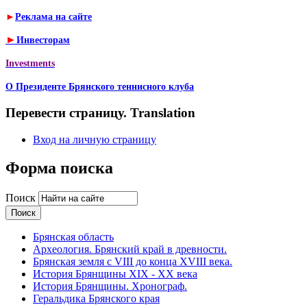
►
Реклама на сайте
►
Инвесторам
Investments
О Президенте Брянского теннисного клуба
Перевести страницу. Translation
Вход на личную страницу
Форма поиска
Поиск
Брянская область
Археология. Брянский край в древности.
Брянская земля с VIII до конца XVIII века.
История Брянщины XIX - XX века
История Брянщины. Хронограф.
Геральдика Брянского края