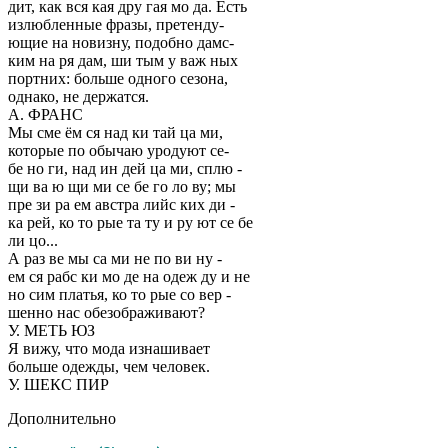
дит, как вся кая дру гая мо да. Есть
излюбленные фразы, претенду-
ющие на новизну, подобно дамс-
ким на ря дам, ши тым у важ ных
портних: больше одного сезона,
однако, не держатся.
А. ФРАНС
Мы сме ём ся над ки тай ца ми,
которые по обычаю уродуют се-
бе но ги, над ин дей ца ми, сплю -
щи ва ю щи ми се бе го ло ву; мы
пре зи ра ем австра лийс ких ди -
ка рей, ко то рые та ту и ру ют се бе
ли цо...
А раз ве мы са ми не по ви ну -
ем ся рабс ки мо де на одеж ду и не
но сим платья, ко то рые со вер -
шенно нас обезображивают?
У. МЕТЬ ЮЗ
Я вижу, что мода изнашивает
больше одежды, чем человек.
У. ШЕКС ПИР
Дополнительно