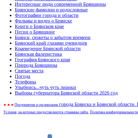
Интересные люди современной Брянщины
Брянские фамилии и родословные
Фотографии города и области
Фильмы и видео о Брянске
Книги о Брянском крае
Песни о Брянщине
Брянск, сюжеты о забытом времени
Брянский край глазами очевидцев
Краеведение Брянской области
Брянская фалеристика
География Брянского края
Природа Брянщины
Святые места
Погода
Телефоны
Улыбнись...чуть чуть лирики
Выборы губернатора Брянской области 2026 год
города Брянска и Брянской области.
►
►
►
Предприятия и организации
Условия, на которых предоставляются страницы сайта.
Политика конфиденциальности