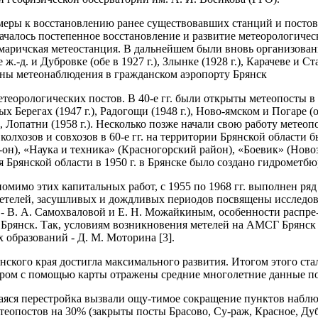
меры к восстановлению ранее существовавших станций и постов 
алось постепенное восстановление и разви­тие метеорологическо
Комаричская метеостанция. В дальнейшем были вновь организованы
 ж.-д. и Дубровке (обе в 1927 г.), Злынке (1928 г.), Карачеве и Ста
аны метеонаблюдения в гражданском аэропорту Брянск
еорологических постов. В 40-е гг. были открыты метеопосты в К
елых Берегах (1947 г.), Радогощи (1948 г.), Ново-ямском и Погаре (
г.), Лопатни (1958 г.). Несколько позже начали свою работу ме­теоп
 колхозов и совхозов в 60-е гг. на территории Брянской области 
он), «Наука и техника» (Красногорский район), «Боевик» (Ново
я Брянской области в 1950 г. в Брянске было создано гидрометбю
омимо этих капитальных работ, с 1955 по 1968 гг. выполнен ряд
етелей, засушливых и дождливых периодов по­священы исследов
я - В. А. Самохваловой и Е. Н. Можайкиным, особенности распр
Брянск. Так, условиям возникновения метелей на АМСГ Брянск б
 образований - Д. М. Моторина [3].
янского края достигла макси­мального развития. Итогом этого с
тором с помощью карты отражены средние многолетние данные п
аяся перестройка вызвали ощу-тимое сокращение пунктов наблюд
етеопостов на 30% (закрыты посты Брасово, Су-раж, Красное, Д