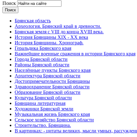
Поиск
Брянская область
Археология. Брянский край в древности.
Брянская земля с VIII до конца XVIII века.
История Брянщины XIX - XX века
История Брянщины. Хронограф.
Геральдика Брянского края
Важнейшие военные сражения в истории Брянского края
Города Брянской области
Районы Брянской области
Населённые пункты Брянского края
Архитектура Брянской области
Достопримечательности Брянщины
Здравоохранение Брянской области
Образование Брянской области
Культура Брянской области
Брянщина литературная
Художники Брянской земли
Музыкальная жизнь Брянского края
Сельское хозяйство Брянской области
Строительство. Брянщина.
В картинках: - цитаты великих, мысли умных, рассужден