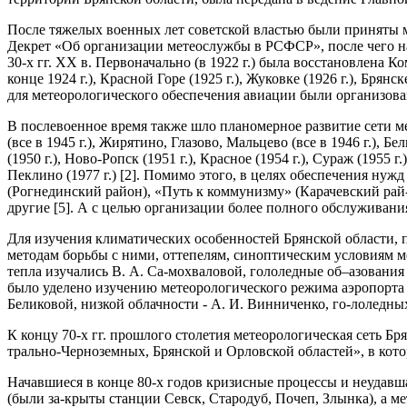
После тяжелых военных лет советской властью были приняты 
Декрет «Об организации метеослужбы в РСФСР», после чего нач
30-х гг. XX в. Первоначально (в 1922 г.) была восстановлена 
конце 1924 г.), Красной Горе (1925 г.), Жуковке (1926 г.), Брянске
для метеорологического обеспечения авиации были организов
В послевоенное время также шло планомерное развитие сети мет
(все в 1945 г.), Жирятино, Глазово, Мальцево (все в 1946 г.), Б
(1950 г.), Ново-Ропск (1951 г.), Красное (1954 г.), Сураж (1955 
Пеклино (1977 г.) [2]. Помимо этого, в целях обеспечения нужд
(Рогнединский район), «Путь к коммунизму» (Карачевский рай-
другие [5]. А с целью организации более полного обслуживани
Для изучения климатических особенностей Брянской области, п
методам борьбы с ними, оттепелям, синоптическим условиям м
тепла изучались В. А. Са-мохваловой, гололедные об–азовани
было уделено изучению метеорологиче­ского режима аэропорта 
Беликовой, низкой облачности - А. И. Винниченко, го-лоледных
К концу 70-х гг. прошлого столетия метеорологическая сеть Бр
трально-Черноземных, Брянской и Орловской областей», в ко
Начавшиеся в конце 80-х годов кризисные процессы и неудавш
(были за-крыты станции Севск, Стародуб, Почеп, Злынка), а м