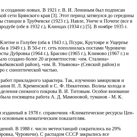
и созданию новых. В 1921 г. В. И. Лениным был подписан
й сети Брянского края [3]. Этот период затянулся до середины
 станции в Трубчевске (1923 г.), Навле, Унече и Почепе (все в
родубе (обе в 1932 г.), Клинцах (1934 г.) [5]. В ноябре 1935 г.
летне и Голубее (оба в 1943 г.), Псури, Крутояре и Ущерпье
оба в 1949 г.). В 50-е гг. сеть пополнилась постами Чуровичи
осты Дубровка (1964 г.), Брасово (1965 г.), Климово (1967 г.) и
было создано более 20 агрометпостов: «им. Сталина»
зыбковский район), «им. В. Ульянова» (Севский район) и
ро с синоптической частью.
 работ прикладного характера. Так, изучению заморозков и
ания Н. Л. Кременской и С. Ф. Никитенко. Волны холода и
е-деления снежного покрова В. И. Титовым. Особое внимание
ыла посвя­щена работа А. Д. Мамоновой, туманов - М. К.
тал изданный в 1978 г. справочник «Климатические ресурсы Цен­
о основным климатическим показателям.
ений. В 1988 г. число метеостанций сократилось на 29%
убровка, Чуровичи). С распадом СССР закрылись все