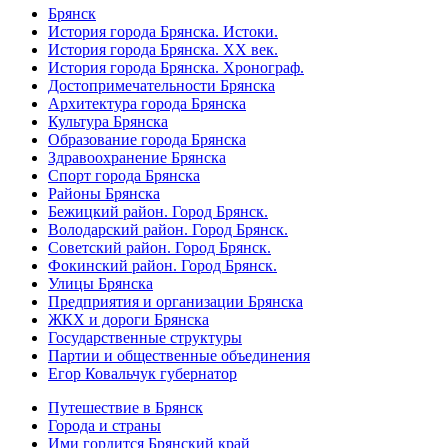
Брянск
История города Брянска. Истоки.
История города Брянска. XX век.
История города Брянска. Хронограф.
Достопримечательности Брянска
Архитектура города Брянска
Культура Брянска
Образование города Брянска
Здравоохранение Брянска
Спорт города Брянска
Районы Брянска
Бежицкий район. Город Брянск.
Володарский район. Город Брянск.
Советский район. Город Брянск.
Фокинский район. Город Брянск.
Улицы Брянска
Предприятия и организации Брянска
ЖКХ и дороги Брянска
Государственные структуры
Партии и общественные объединения
Егор Ковальчук губернатор
Путешествие в Брянск
Города и страны
Ими гордится Брянский край