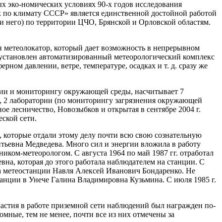
ных эко-номических условиях 90-х годов исследования
к по климату СССР» является единственной достойной работой
ри него) по территории ЦЧО, Брянской и Орловской областям.
н метеолокатор, который дает возможность в непрерывном
л установлен автоматизированный метеорологический комплекс
ом давлении, ветре, температуре, осадках и т. д. сразу же
гии и мониторингу окружающей среды, насчитывает 7
ов, 2 лаборатории (по мониторингу загрязнения окружающей
е лесничество, Новозыбков и открытая в сентябре 2004 г.
ской сети.
й, которые отдали этому делу почти всю свою сознательную
тьевна Медведева. Много сил и энергии вложила в работу
иком-метеорологом. С августа 1964 по май 1987 гг. отработал
на, которая до этого работала наблюдателем на станции. С
 на метео­станции Навля Алексей Иванович Бондаренко. Не
танции в Унече Галина Владимировна Кузьмина. С июля 1985 г.
частия в работе приземной сети наблюдений был награжден по-
мные, тем не менее, почти все из них отмечены за