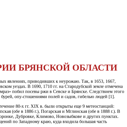
РИИ БРЯНСКОЙ ОБЛАСТИ
ых явлениях, приводивших к неурожаю. Так, в 1653, 1667,
вском уездах. В 1690, 1710 гг. на Стародубской земле отмечена
 мраз» побил посевы ржи в Севске и Брянске. Следствием этого
 бурей, опу-стошениями полей и садов, гибелью людей [1].
ечение 80-х гг. XIX в. были открыты еще 9 метеостанций:
пская (обе в 1886 г.), Погарская и Мглинская (обе в 1888 г.). В
Воронке, Дубровке, Климово, Новозыбкове и других пунктах.
-дений по Западному краю, куда входила большая часть