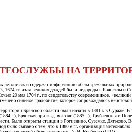
ЕТЕОСЛУЖБЫ НА ТЕРРИТО
их летописях и содержат инфор­мацию об экстремальных природн
673, 1674 гг. из-за великих дождей были недороды в Брянском и Се
очью 20 мая 1704 г., по свидетельству современников, «великий
 отмечено сильное градобитие, которое сопровождалось неистовой
ритории Брянской области были начаты в 1881 г. в Сураже. В т
1884 г.), Брянская при ж.-д. вокзале (1885 г.), Трубчевская и Поче
расти. Были открыты станции в Рогнедино, Суземке, Дятьково, 
од было связано с тем, что в 1880-е гг. организация метеонаблю
й геофизической обсерватории им. А. И. Воейкова (ГГО).