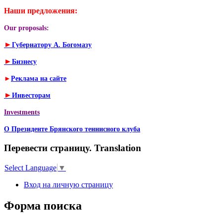
Наши предложения:
Our proposals:
►
Губернатору А. Богомазу
►
Бизнесу
►
Реклама на сайте
►
Инвесторам
Investments
О Президенте Брянского теннисного клуба
Перевести страницу. Translation
Select Language
▼
Вход на личную страницу
Форма поиска