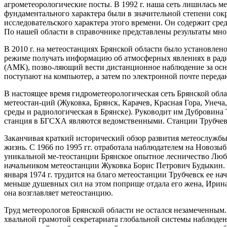
агрометеорологические посты. В 1992 г. наша сеть лишилась ме
фундаментального характера были в значительной сте­пени со
исследовательского характера этого времени. Он содержит сре
По нашей области в справочнике представлены результаты мно
В 2010 г. на метеостанциях Брянской области было установле
режиме получать информацию об атмосферных явлениях в ради
(АМК), позво-ляющий вести дистанционное наблюдение за основ
поступают на компьютер, а затем по электронной почте переда
В настоящее время гидрометеорологическая сеть Брянской обл
метеостан-ций (Жуковка, Брянск, Карачев, Красная Гора, Унеча
среды и радиологическая в Брянске). Руководит им Дубровина
станция в БГСХА являются ведомственными. Станции Трубчевск
Заканчивая краткий исторический обзор развития метеослужбы 
жизнь. С 1966 по 1995 гг. отработала наблюдателем на Новоз
уникальной ме-теостанции Брянское опытное лесничество Любов
начальником метеостанции Жуковка Борис Петрович Будыкин. С
января 1974 г. трудится на благо метео­станции Трубчевск ее 
меньше душевных сил на этом поприще отдала его жена, Ирина
она возглавляет метеостанцию.
Труд метеорологов Брянской области не остался незамеченным.
хвальной грамотой секретариата глобальной системы наблюдени