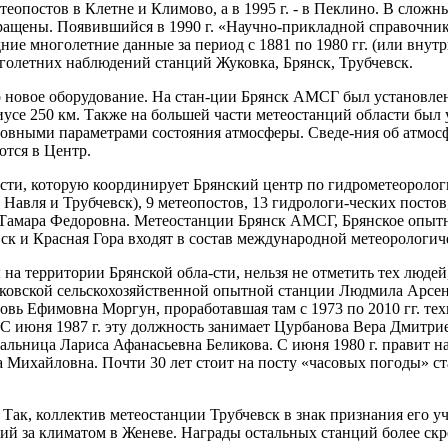
теопостов в Клетне и Климово, а в 1995 г. - в Пеклино. В слож
кращены. Появившийся в 1990 г. «Научно-прикладной справочни
дние многолетние данные за период c 1881 по 1980 гг. (или внут
голетних наблюдений станций Жуковка, Брянск, Трубчевск.
но новое оборудование. На стан-ции Брянск АМСГ был установле
усе 250 км. Также на большей части метео­станций области бы
ными параметрами состояния атмосферы. Сведе-ния об атмосферн
ются в Центр.
асти, которую координирует Брянский центр по гидрометеороло
, Навля и Трубчевск), 9 метеопостов, 13 гидрологи-ческих пост
 Тамара Федоровна. Метеостанции Брянск АМСГ, Брянское опытно
 и Красная Гора входят в состав международной метеорологиче
на территории Брянской обла-сти, нельзя не отметить тех люде
ыбковской сельскохозяйственной опытной станции Людмила Арсен
ь Ефимовна Моргун, проработавшая там с 1973 по 2010 гг. техн
 июня 1987 г. эту должность занимает Цурбанова Вера Дмитриев
начальница Лариса Афанасьевна Беликова. С июня 1980 г. правит
 Михайловна. Почти 30 лет стоит на посту «часовых погоды» с
 Так, коллектив метеостанции Трубчевск в знак признания его у
й за климатом в Женеве. Награды остальных станций более скро