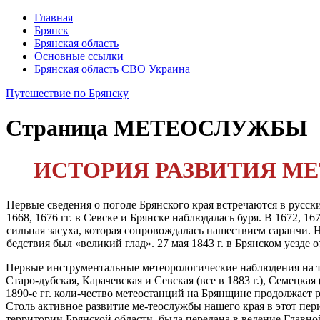
Главная
Брянск
Брянская область
Основные ссылки
Брянская область СВО Украина
Путешествие по Брянску
Страница
МЕТЕОСЛУЖБЫ
ИСТОРИЯ РАЗВИТИЯ М
Первые сведения о погоде Брянского края встречаются в русск
1668, 1676 гг. в Севске и Брянске наблюдалась буря. В 1672, 1
сильная засуха, которая сопровождалась нашествием саранчи. Н
бедствия был «великий глад». 27 мая 1843 г. в Брянском уезде
Первые инструментальные метеорологические наблюдения на тер
Старо-дубская, Карачевская и Севская (все в 1883 г.), Семецкая (
1890-е гг. коли-чество метеостанций на Брянщине продолжает 
Столь активное развитие ме-теослужбы нашего края в этот пери
территории Брянской области, была передана в ведение Главно