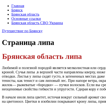
Главная
Брянск
Брянская область
Основные ссылки
Брянская область СВО Украина
Путешествие по Брянску
Страница
липа
Брянская область липа
Любимой и полезной породой является мелколистная или сердцев
кроной. Сучья липы .в верхней части направлены кверху, ниже 
отводки. Листья у липы сидят густо, в затененных местах даж
тенисты, как те­нист и сам липовый лес. При напоре ветра, ок
жилок— рыжеватые «бородки» — пучки во­лосков. Если вы среж
неоценимые свой­ства гибкости и упругости. Сдирая кору е поб
В начале июля липа цветет, источая вокруг сильный аромат с
на цветоносе. Цветки в изо­билии покрывают крону липы, прив