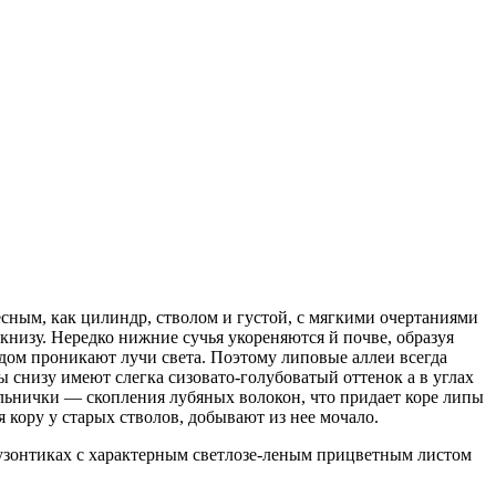
весным, как цилиндр, стволом и густой, с мягкими очертаниями
 книзу. Нередко нижние сучья укореняются й почве, образуя
рудом проникают лучи света. Поэтому липовые аллеи всегда
ы снизу имеют слегка сизовато-голубоватый оттенок а в углах
льнички — скопления лубя­ных волокон, что придает коре липы
я кору у старых стволов, добывают из нее мочало.
лузонтиках с характерным светлозе-леным прицветным листом