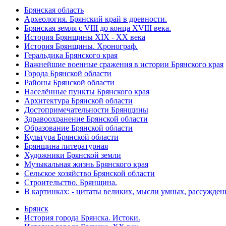
Брянская область
Археология. Брянский край в древности.
Брянская земля с VIII до конца XVIII века.
История Брянщины XIX - XX века
История Брянщины. Хронограф.
Геральдика Брянского края
Важнейшие военные сражения в истории Брянского края
Города Брянской области
Районы Брянской области
Населённые пункты Брянского края
Архитектура Брянской области
Достопримечательности Брянщины
Здравоохранение Брянской области
Образование Брянской области
Культура Брянской области
Брянщина литературная
Художники Брянской земли
Музыкальная жизнь Брянского края
Сельское хозяйство Брянской области
Строительство. Брянщина.
В картинках: - цитаты великих, мысли умных, рассужден
Брянск
История города Брянска. Истоки.