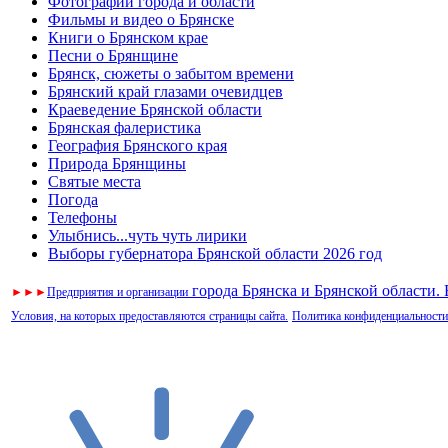
Фотографии города и области
Фильмы и видео о Брянске
Книги о Брянском крае
Песни о Брянщине
Брянск, сюжеты о забытом времени
Брянский край глазами очевидцев
Краеведение Брянской области
Брянская фалеристика
География Брянского края
Природа Брянщины
Святые места
Погода
Телефоны
Улыбнись...чуть чуть лирики
Выборы губернатора Брянской области 2026 год
города Брянска и Брянской области.
►
►
►
Предприятия и организации
Условия, на которых предоставляются страницы сайта.
Политика конфиденциальности