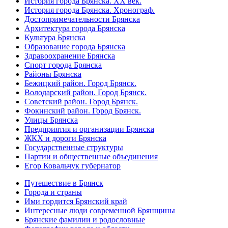
История города Брянска. XX век.
История города Брянска. Хронограф.
Достопримечательности Брянска
Архитектура города Брянска
Культура Брянска
Образование города Брянска
Здравоохранение Брянска
Спорт города Брянска
Районы Брянска
Бежицкий район. Город Брянск.
Володарский район. Город Брянск.
Советский район. Город Брянск.
Фокинский район. Город Брянск.
Улицы Брянска
Предприятия и организации Брянска
ЖКХ и дороги Брянска
Государственные структуры
Партии и общественные объединения
Егор Ковальчук губернатор
Путешествие в Брянск
Города и страны
Ими гордится Брянский край
Интересные люди современной Брянщины
Брянские фамилии и родословные