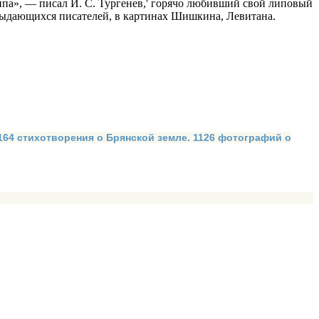
ипа», — писал И. С. Тургенев,' горячо любивший свой липовый
вы­дающихся писателей, в картинах Шишкина, Левитана.
 164 стихотворения о Брянской земле. 1126 фотографий о