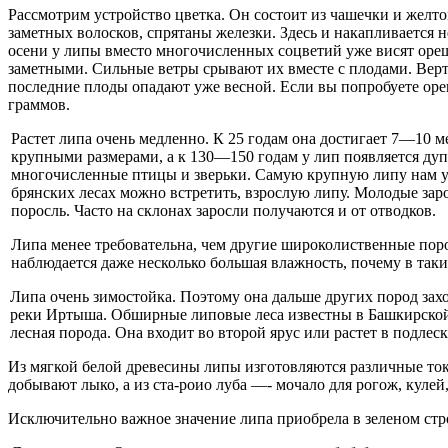
Рассмотрим устройство цветка. Он состоит из ча­шечки и желт
заметных волосков, спрятаны железки. Здесь и накапливается 
осе­ни у липы вместо многочисленных соцветий уже ви­сят оре
заметными. Сильные ветры срывают их вместе с плодами. Вертяс
последние плоды опадают уже весной. Если вы попробуете оре
граммов.
Растет липа очень медленно. К 25 годам она достигает 7—10 м
крупными разме­рами, а к 130—150 годам у лип появляется дупл
многочисленные птицы и зверьки. Самую круп­ную липу нам уда
брянских лесах можно встре­тить, взрослую липу. Молодые заро
поросль. Часто на склонах заросли получаются и от отводков.
Липа менее требовательна, чем другие широколист­венные поро
наблюдается даже несколь­ко большая влажность, почему в так
Липа очень зимостойка. Поэтому она дальше других пород заход
реки Иртыша. Обширные ли­повые леса известны в Башкирской
лесная порода. Она входит во второй ярус или растет в подлес
Из мягкой белой древесины липы изготовляются различные ток
добывают лыко, а из ста-роио луба —- мочало для рогож, кулей
Исключительно важное значение липа приобрела в зеленом стр