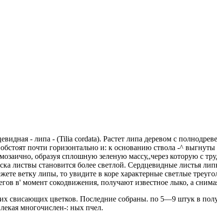
идная - липа - (Tilia cordata). Растет липа деревом с полнодре
об­стоят почти горизонтально и: к основанию ствола -^ выгнуты
е мозаично, образуя сплошную зеленую массу,,через которую с т
раска листвы становится более светлой. Сердцевидные листья лип
ете ветку липы, то увидите в коре характерные светлые треуго
егов в' момент сокодвижения, получают известное лыко, а сни­ма
воих свисающих цветков. Последние собраны. по 5—9 штук в по
лекая многочислен-: ных пчел.