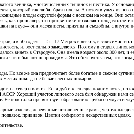
оватого венчика, многочисленных тычинок и пестика. У основани
нектар, который так любят братн пчелы. А потом в ульях из него
шковидные плоды округлой формы с носи­ком на конце. Они оста
ь, как про­пеллер, эти прицветники позволяют плодам отлететь 
шки на вкус— они маслянисты, приятны и съедобны, а внутри не
етров, а к 50 годам — 15—17 Метров в высоту, в зависимости от
истость, и. рост сильно замедляется. Поэтому в старых липовых
лось видеть в Стародубе. Она имела возраст около 300 лет, и е
сли часто бывают не­проходимы. Это объясняется тем, что когда 
ды. Но все же она предпочитает более бо­гатые и свежие сугли
их местах никогда не бывает лесных пожаров.
ит, на север и восток. Если дуб и клен едва поднимаются, по ю
 АССР. Хороший участок липового леса был обнаружен нами се
ке. Ее подстилка препятствует образованию грубого гумуса и улу
арные изделия, деревянные позолоченные рамы, чертежные доски
, подвязок, при­вивок. Цветки собирают в лекарственных целях.
оительстве.