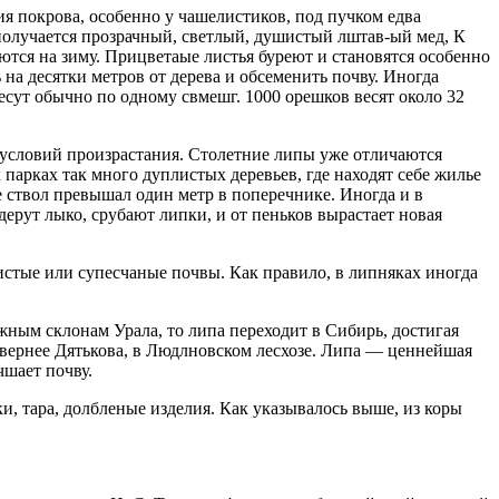
я покрова, особенно у чашелисти­ков, под пучком едва
 получается прозрачный, светлый, душистый лштав-ый мед, К
ются на зиму. Прицветаые листья буреют и становятся особенно
на десятки метров от дерева и обсеменить почву. Иногда
сут обычно по одному свмешг. 1000 орешков весят около 32
 условий произраста­ния. Столетние липы уже отличаются
 парках так много дуплистых деревьев, где находят себе жилье
е ствол превышал один метр в поперечнике. Иногда и в
дерут лыко, срубают липки, и от пеньков вырастает новая
нистые или супесчаные почвы. Как правило, в липняках иногда
жным склонам Урала, то липа пере­ходит в Сибирь, достигая
вернее Дятькова, в Людлновском лесхозе. Липа — ценнейшая
чшает почву.
, тара, долбленые изделия. Как указывалось выше, из коры