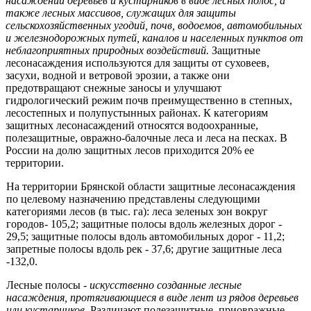
насаждений деревьев и кустарников в виде лесных полос, а
также лесных массивов, служащих для защиты
сельскохозяйственных угодий, почв, водоемов, авто­мобильных
и железнодорожных путей, каналов и населенных пунктов от
неблагоприятных природных воздействий.
Защитные
лесонасаждения ис­пользуются для защиты от суховеев,
засухи, водной и ветровой эрозии, а также они
предотвращают снежные заносы и улучшают
гидрологический режим почв преимущественно в степных,
лесостепных и полупустынных районах. К категориям
защитных лесонасаждений относятся водоохранные,
полезащитные, овражно-балочные леса и леса на песках. В
России на долю защитных лесов приходится 20% ее
территории.
На территории Брянской области защитные лесонасаждения
по целевому назначению представлены следующими
категориями лесов (в тыс. га): леса зеленых зон вокруг
городов- 105,2; защитные полосы вдоль железных дорог -
29,5; защитные полосы вдоль автомобильных дорог - 11,2;
запретные полосы вдоль рек - 37,6; другие защитные леса
-132,0.
Лесные полосы -
искусственно созданные лесные
насаждения, протя­гивающиеся в виде лент из рядов деревьев
или кустарников.
Различают по­лезащитные, приовражные,