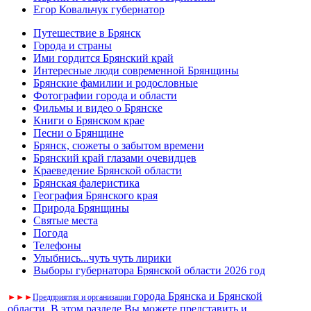
Егор Ковальчук губернатор
Путешествие в Брянск
Города и страны
Ими гордится Брянский край
Интересные люди современной Брянщины
Брянские фамилии и родословные
Фотографии города и области
Фильмы и видео о Брянске
Книги о Брянском крае
Песни о Брянщине
Брянск, сюжеты о забытом времени
Брянский край глазами очевидцев
Краеведение Брянской области
Брянская фалеристика
География Брянского края
Природа Брянщины
Святые места
Погода
Телефоны
Улыбнись...чуть чуть лирики
Выборы губернатора Брянской области 2026 год
города Брянска и Брянской
►
►
►
Предприятия и организации
области. В этом разделе Вы можете представить и