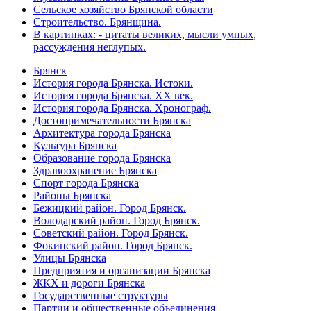
Сельское хозяйство Брянской области
Строительство. Брянщина.
В картинках: - цитаты великих, мысли умных,
рассуждения неглупых.
Брянск
История города Брянска. Истоки.
История города Брянска. XX век.
История города Брянска. Хронограф.
Достопримечательности Брянска
Архитектура города Брянска
Культура Брянска
Образование города Брянска
Здравоохранение Брянска
Спорт города Брянска
Районы Брянска
Бежицкий район. Город Брянск.
Володарский район. Город Брянск.
Советский район. Город Брянск.
Фокинский район. Город Брянск.
Улицы Брянска
Предприятия и организации Брянска
ЖКХ и дороги Брянска
Государственные структуры
Партии и общественные объединения