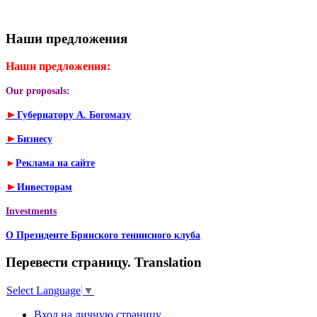
Наши предложения
Наши предложения:
Our proposals:
►
Губернатору А. Богомазу
►
Бизнесу
►
Реклама на сайте
►
Инвесторам
Investments
О Президенте Брянского теннисного клуба
Перевести страницу. Translation
Select Language
▼
Вход на личную страницу