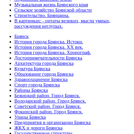
Музыкальная жизнь Брянского края
Сельское хозяйство Брянской области
Строительство. Брянщина.
В картинках: - цитаты великих, мысли умных,
рассуждения неглупых.
Брянск
История города Брянска. Истоки.
История города Брянска. XX век.
История города Брянска. Хронограф.
Достопримечательности Брянска
Архитектура города Брянска
Культура Брянска
Образование города Брянска
Здравоохранение Брянска
Спорт города Брянска
Районы Брянска
Бежицкий район. Город Брянск.
Володарский район. Город Брянск.
Советский район. Город Брянск.
Фокинский район. Город Брянск.
Улицы Брянска
Предприятия и организации Брянска
ЖКХ и дороги Брянска
Государственные структуры