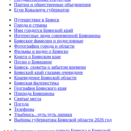
Партии и общественные объединения
Егор Ковальчук губернатор
Путешествие в Брянск
Города и страны
Ими гордится Брянский край
Интересные люди современной Брянщины
Брянские фамилии и родословные
Фотографии города и области
Фильмы и видео о Брянске
Книги о Брянском крае
Песни о Брянщине
Брянск, сюжеты о забытом времени
Брянский край глазами очевидцев
Краеведение Брянской области
Брянская фалеристика
География Брянского края
Природа Брянщины
Святые места
Погода
Телефоны
Улыбнись...чуть чуть лирики
Выборы губернатора Брянской области 2026 год
города Брянска и Брянской
►
►
►
Предприятия и организации