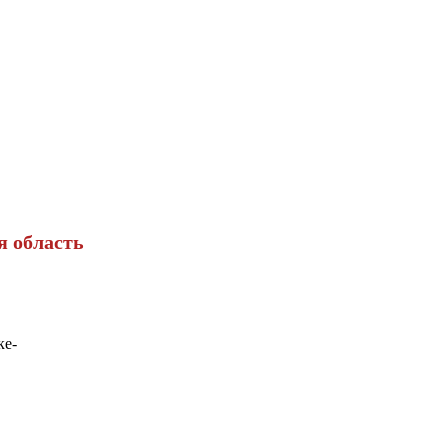
я область
ке-