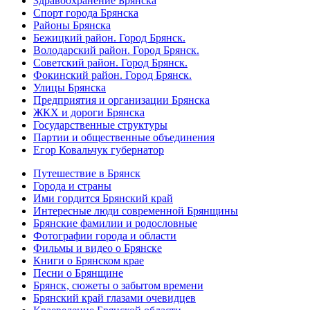
Здравоохранение Брянска
Спорт города Брянска
Районы Брянска
Бежицкий район. Город Брянск.
Володарский район. Город Брянск.
Советский район. Город Брянск.
Фокинский район. Город Брянск.
Улицы Брянска
Предприятия и организации Брянска
ЖКХ и дороги Брянска
Государственные структуры
Партии и общественные объединения
Егор Ковальчук губернатор
Путешествие в Брянск
Города и страны
Ими гордится Брянский край
Интересные люди современной Брянщины
Брянские фамилии и родословные
Фотографии города и области
Фильмы и видео о Брянске
Книги о Брянском крае
Песни о Брянщине
Брянск, сюжеты о забытом времени
Брянский край глазами очевидцев