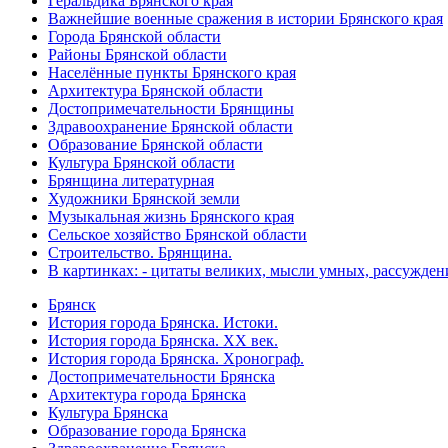
Геральдика Брянского края
Важнейшие военные сражения в истории Брянского края
Города Брянской области
Районы Брянской области
Населённые пункты Брянского края
Архитектура Брянской области
Достопримечательности Брянщины
Здравоохранение Брянской области
Образование Брянской области
Культура Брянской области
Брянщина литературная
Художники Брянской земли
Музыкальная жизнь Брянского края
Сельское хозяйство Брянской области
Строительство. Брянщина.
В картинках: - цитаты великих, мысли умных, рассужден
Брянск
История города Брянска. Истоки.
История города Брянска. XX век.
История города Брянска. Хронограф.
Достопримечательности Брянска
Архитектура города Брянска
Культура Брянска
Образование города Брянска