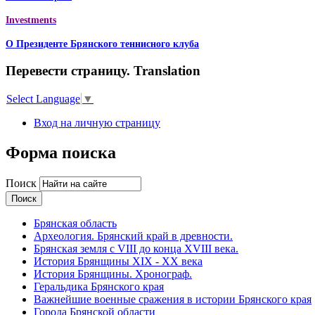
Investments
О Президенте Брянского теннисного клуба
Перевести страницу. Translation
Select Language
▼
Вход на личную страницу
Форма поиска
Поиск
Брянская область
Археология. Брянский край в древности.
Брянская земля с VIII до конца XVIII века.
История Брянщины XIX - XX века
История Брянщины. Хронограф.
Геральдика Брянского края
Важнейшие военные сражения в истории Брянского края
Города Брянской области