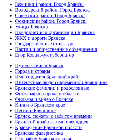
Бежицкий район. Город Брянск.
Володарский район. Город Брянск.
Советский район. Город Брянск.
Фокинский район. Город Брянск.
Улицы Брянска
Предприятия и организации Брянска
ЖКХ и дороги Брянска
Государственные структуры
Партии и общественные объединения
Егор Ковальчук губернатор
Путешествие в Брянск
Города и страны
Ими гордится Брянский край
Интересные люди современной Брянщины
Брянские фамилии и родословные
Фотографии города и области
Фильмы и видео о Брянске
Книги о Брянском крае
Песни о Брянщине
Брянск, сюжеты о забытом времени
Брянский край глазами очевидцев
Краеведение Брянской области
Брянская фалеристика
География Брянского края