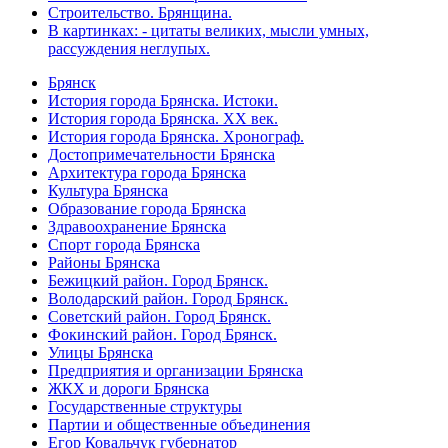
Строительство. Брянщина.
В картинках: - цитаты великих, мысли умных,
рассуждения неглупых.
Брянск
История города Брянска. Истоки.
История города Брянска. XX век.
История города Брянска. Хронограф.
Достопримечательности Брянска
Архитектура города Брянска
Культура Брянска
Образование города Брянска
Здравоохранение Брянска
Спорт города Брянска
Районы Брянска
Бежицкий район. Город Брянск.
Володарский район. Город Брянск.
Советский район. Город Брянск.
Фокинский район. Город Брянск.
Улицы Брянска
Предприятия и организации Брянска
ЖКХ и дороги Брянска
Государственные структуры
Партии и общественные объединения
Егор Ковальчук губернатор