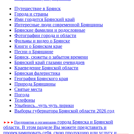
Путешествие в Брянск
Города и страны
Ими гордится Брянский край
Интересные люди современной Брянщины
Брянские фамилии и родословные
Фотографии города и области
Фильмы и видео о Брянске
Книги о Брянском крае
Песни о Брянщине
Брянск, сюжеты о забытом времени
Брянский край глазами очевидцев
Краеведение Брянской области
Брянская фалеристика
География Брянского края
Природа Брянщины
Святые места
Погода
Телефоны
Улыбнись...чуть чуть лирики
Выборы губернатора Брянской области 2026 год
города Брянска и Брянской
►
►
►
Предприятия и организации
области. В этом разделе Вы можете представить и
прорекламировать себя, свою продукцию или услугу и
..
........